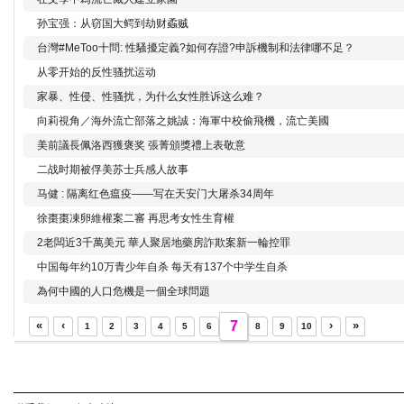
孙宝强：从窃国大鳄到劫财蟊贼
台灣#MeToo十問: 性騷擾定義?如何存證?申訴機制和法律哪不足？
从零开始的反性骚扰运动
家暴、性侵、性骚扰，为什么女性胜诉这么难？
向莉視角／海外流亡部落之姚誠：海軍中校偷飛機，流亡美國
美前議長佩洛西獲褒奖 張菁頒獎禮上表敬意
二战时期被俘美苏士兵感人故事
马健 : 隔离红色瘟疫——写在天安门大屠杀34周年
徐棗棗凍卵維權案二審 再思考女性生育權
2老闆近3千萬美元 華人聚居地藥房詐欺案新一輪控罪
中国每年约10万青少年自杀 每天有137个中学生自杀
為何中國的人口危機是一個全球問題
«
‹
7
›
»
1
2
3
4
5
6
8
9
10