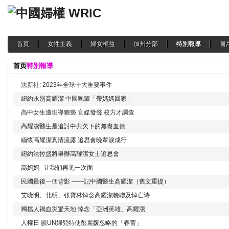
首頁
女性主義
婦女權益
加州分部
特別報導
圖
首页
特別報導
法新社: 2023年全球十大重要事件
紐約永別高耀潔 中國晚輩「帶媽媽回家」
高中女生遭班導猥褻 官媒發聲 校方才調查
高耀潔醫生是追討中共欠下的無盡血債
緬懷高耀潔真情流露 追思會晚輩淚成行
紐約法拉盛將舉辦高耀潔女士追思會
高妈妈 让我们再见一次面
民國最後一個背影 ——記中國醫生高耀潔（舊文重提）
艾晓明、北明、张寶林悼念高耀潔輓聯及悼亡诗
獨擋人禍血災驚天地 悼念「亞洲英雄」高耀潔
人權日 談UN婦兒特使彭麗媛忽略的「春蕾」