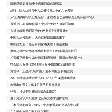
國際愛滋病日 陳秉中痛揭河南血禍黑幕
紐時：陷入达赖与中共活佛转世之争的八岁男孩
从“上海白纸”到“上海万圣”，那些在创伤后继续走上街头的年轻人
習近平訪美 舉牌抗議：中共計生殺人須認罪賠償
人權律師李昱函關押6年後 被宣告判刑6.5年
中国人从何而来： 人类迁移路线图出来了
中國婦女全代會落幕 回家相夫教子還是主軸
攜槍赴親巴集會稱保護猶太學生 紐約市議員被控罪
拍賣嚴正學畫作 為他籌募醫療雜費（附捐款者名單 一）
聯合國大會舉行2023辩论會 中國婦權示威表訴求
黄雪琴、王建兵”煽颠”案开通不许围观 择期宣判
2022年中南美洲移民走線1457人亡 美墨邊境最多
未發出的舊文：911的日子想起來就痛
张菁：讨伐专制 摧毀暴政轮回魔咒
逾十河流水库齐泄洪 七区域变蓄水池护京城
「家長捍衛教育」報告：中共滲透美幼兒至高中校園
在文學中為流亡藏人建立家園