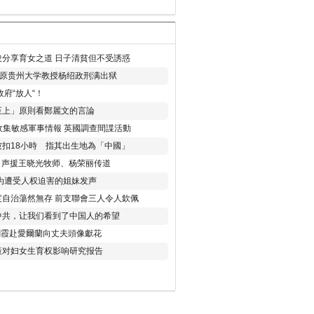
分享育女之道 日子清貧但不受誘惑
年 原贵州大学教授杨绍政刑满出狱
府“放人“！
至上」原則看鄭麗文的言論
收集敏感軍事情報 英國調查間諜活動
扣18小時 指其出生地為「中國」
) 声援王晓光牧师、杨荣丽传道
为遭受人权迫害的姐妹发声
度自治蕩然無存 前支聯會三人令人欽佩
中共，让我们看到了中国人的希望
劉霞赴愛爾蘭向丈夫頭像獻花
策对妇女生育权影响研究报告