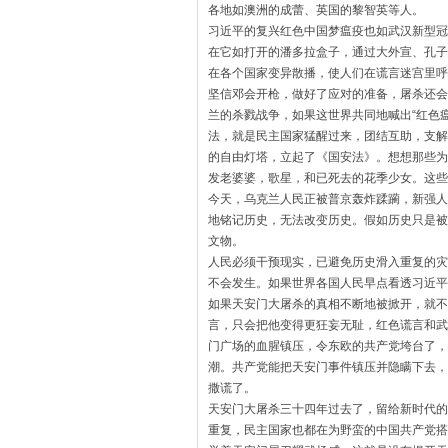
各地如澳洲的成蕾、英国的黎智英等人。
习近平的复兴红色中国梦瘟疫也如武汉新型冠
在它如打开的潘多拉盒子，通过大外宣、孔子
在各个国家变异散播，
使人们在谎言迷宫里呼
坚信邓会开枪，做好了应对的准备，
屠杀还会
兰的杀戮战争，如果这世界共同地喊出“红色瘟
法，
就是民主国家猛醒过来，团结互助，支解
的自由灯塔，立起了《国安法》。
想想那些为
发老婆婆，歌星，和已死去的花季少女。
这些
今天，乌克兰人民正被普京轰炸蹂躏，新强人
地铭记历史，无法改变历史。
假如历史只是被
文物。
人民必须干预现实，已避免历史滑入重复的灾
不会发生。
如果世界各国人民早点看透习近平
如果天安门大屠杀的真相不断地被掀开，
就不
言，
只会把他变得更狂妄无耻，红色谎言和武
门广场的血腥镇压，
令东欧的共产党垮台了，
潮。
共产党能把天安门事件镇压并隐瞒下去，
撒谎了。
天安门大屠杀三十四年过去了，留给新时代的
重复，
民主国家也都在为野蛮的中国共产党搭