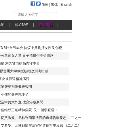
简体
|
繁体
|
English
请输入关键字
活動
關於我們
愛心捐贈
3.8妇女节集会 抗议中共拘押女性良心犯
分享育女之道 日子清貧但不受誘惑
翻 刘美贤情操高尚守本分
年 原贵州大学教授杨绍政刑满出狱
五次被强送精神病院
就黎智英判決發表聲明
，小孩的哭声就少了
合中共大外宣 改寫港版新聞
讨薪维权三送精神病院 又一個李宜雪！
：從艾希曼、戈林到簡寧法官的道德哲學反思 （二之一）
從艾希曼、戈林到簡寧法官的道德哲學反思 （二之二）