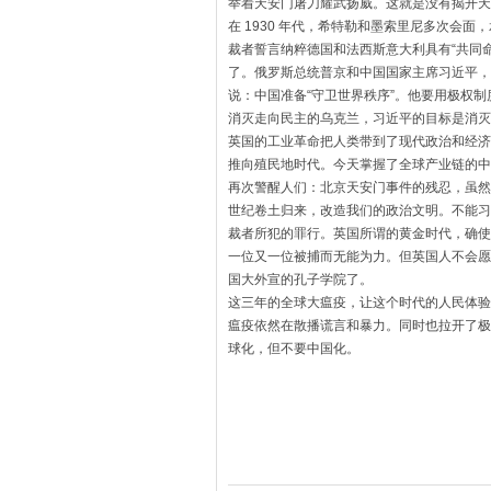
举着天安门屠刀耀武扬威。
这就是没有揭开天
在 1930 年代，希特勒和墨索里尼多次会面，
裁者誓言纳粹德国和法西斯意大利具有“共同命
了。
俄罗斯总统普京和中国国家主席习近平，
说：
中国准备“守卫世界秩序”。他要用极权
消灭走向民主的乌克兰，
习近平的目标是消灭
英国的工业革命把人类带到了现代政治和经济
推向殖民地时代。
今天掌握了全球产业链的中
再次警醒人们：北京天安门事件的残忍，
虽然
世纪卷土归来，改造我们的政治文明。
不能习
裁者所犯的罪行。英国所谓的黄金时代，
确使
一位又一位被捕而无能为力。
但英国人不会愿
国大外宣的孔子学院了。
这三年的全球大瘟疫，
让这个时代的人民体验
瘟疫依然在散播谎言和暴力。
同时也拉开了极
球化，但不要中国化。