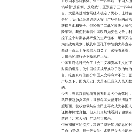
东欧国家那样解体。但三十四年后，
中国人拥
场喊着“反官倒、反腐败”，
正预言了三十四年
台。大屠杀过后发展经济稳定了民心，
让站在
是的，我们己经遭遇到天安门广场镇压的政治
获得自由和安全。
但经历了二战的欧洲人虽然
险顽强。
我们眼看着中国政府如变色龙般，利
控了这个时期各类产业的生产链条，
继而又推
为的战略规划，
以及中国孔子学院的大外宣布
西藏一百五十多位僧人自焚了，紧接着新疆、
大屠杀的罪行会不断地在上演。
中国政府这种混合了社会主义和资本主义的“后
财富的道路，
使中国经济成果换取了政治统治
言。
掩盖真相使部分中国人变得麻木不仁，更
广场之下。
因为天安门大屠杀已嵌入人民无数
的。
今天，当武汉新冠病毒传遍世界各个角落时，
武汉新冠肺炎瘟疫，
世界各国大都开始清醒了
腥场面。
极权独裁与自由民主再次成为各国人
证据并掩埋真相。
但人们真切地看到了独裁者
超过了北京天安门广场的大屠杀。
但长期被言论监控，加速了华语知识信息的封
了自由意识。
新一代大学生多数已失去推动社