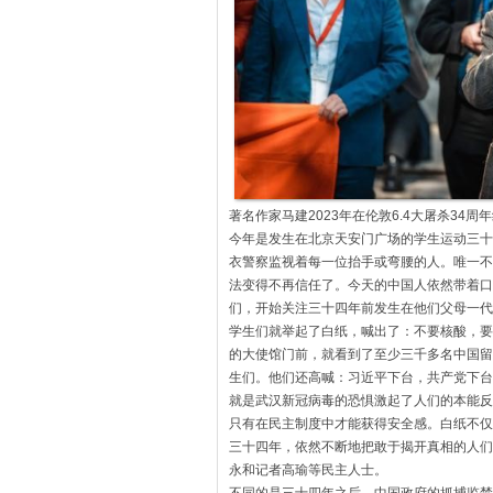
著名作家马建2023年在伦敦6.4大屠杀34周
今年是发生在北京天安门广场的学生运动三十
衣警察监视着每一位抬手或弯腰的人。
唯一不
法变得不再信任了。今天的中国人依然带着口
们，
开始关注三十四年前发生在他们父母一代
学生们就举起了白纸，喊出了：
不要核酸，要
的大使馆门前，
就看到了至少三千多名中国留
生们。他们还高喊：习近平下台，
共产党下台
就是武汉新冠病毒的恐惧激起了人们的本能反
只有在民主制度中才能获得安全感。
白纸不仅
三十四年，
依然不断地把敢于揭开真相的人们
永和记者高瑜等民主人士。