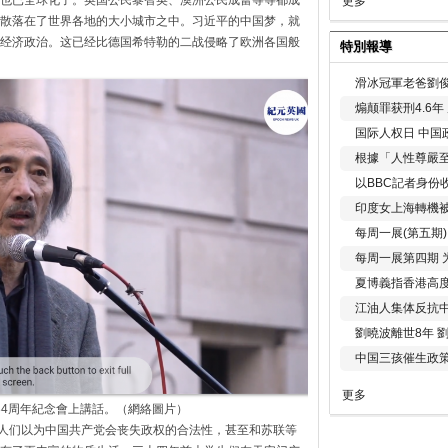
也已全球化了。
英国公民黎智英、澳洲公民成蕾等等都成
更多
散落在了世界各地的大小城市之中。
习近平的中国梦，
就
经济政治。
这已经比德国希特勒的二战侵略了欧洲各国般
特別報導
滑冰冠軍老爸劉俊
煽颠罪获刑4.6
国际人权日 中国政
根據「人性尊嚴
以BBC記者身份
印度女上海轉機被
每周一展(第五期
每周一展第四期 
夏博義指香港高
江油人集体反抗
劉曉波離世8年 
中国三孩催生政
更多
四34周年紀念會上講話。（網絡圖片）
人们以为中国共产党会丧失政权的合法性，
甚至和苏联等