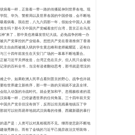
状病毒一样，
正靠着一带一路的传播延伸到世界各地。
现
学院、华为、
警察局以及世界各国的中国侨领，会不断地
吸着病毒。我在想，八九六四那一年，
假如全中国人人都
发生吗？那今天中国共产党喊着攻打台湾，
普京正在乌克
神”
来了，那中美也将爆发世纪大战。必免战争的唯一办
被共产党掌控的产业链条。
想想共产党在香港推倒了香港
民主自由而被捕入狱的学生黄志峰和老师戴耀廷，
还有白
与三十四年前发生在天安门广场的一幕幕不断地重合。
正被习近平关押改造，
台湾正危在旦夕。但人民只会被动
记录的百科全书，当没有读者翻动思考，
那书就是埋没的
难之中。
如果欧洲人民早点看到普京的野心。战争也许就
要给世界建立新秩序，
那一带一路的灾祸就不波及全球。
会陷入动荡的冷战时代。就会更加和平。忽视极权者的谎
汉病毒一样，
已经渗透世界的任何角落。三十四年前天安
中国共产党非但没有倒下，
反而以坦克残暴地镇压了学
那就可以轻而易举地就武汉病毒的传播、西藏新疆的暴行
的遗产是：
人类可以对真相视而不见。继而使悲剧不断地
建做秀舞台。
而有了金钱的习近平己抛弃政治文明装饰，