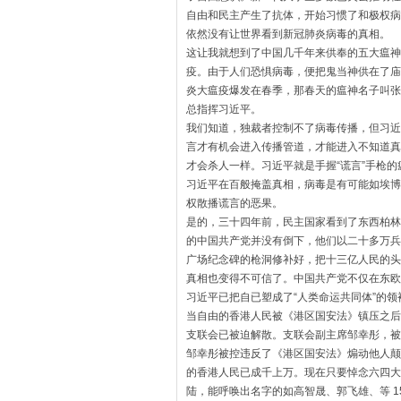
自由和民主产生了抗体，
开始习惯了和极权病
依然没有让世界看到新冠肺炎病毒的真相。
这让我就想到了中国几千年来供奉的五大瘟神
疫。由于人们恐惧病毒，
便把鬼当神供在了庙
炎大瘟疫爆发在春季，
那春天的瘟神名子叫张
总指挥习近平。
我们知道，独裁者控制不了病毒传播，
但习近
言才有机会进入传播管道，
才能进入不知道真
才会杀人一样。习近平就是手握“谎言”
手枪的
习近平在百般掩盖真相，
病毒是有可能如埃博
权散播谎言的恶果。
是的，三十四年前，民主国家看到了东西柏林
的中国共产党并没有倒下，
他们以二十多万兵
广场纪念碑的枪洞修补好，
把十三亿人民的头
真相也变得不可信了。
中国共产党不仅在东欧
习近平已把自已塑成了“
人类命运共同体”的
当自由的香港人民被《港区国安法》镇压之后
支联会已被迫解散。支联会副主席邹幸彤，被控
邹幸彤被控违反了《
港区国安法》煽动他人颠
的香港人民已成千上万。
现在只要悼念六四大
陆，能呼唤出名字的如高智晟、郭飞雄、等 1