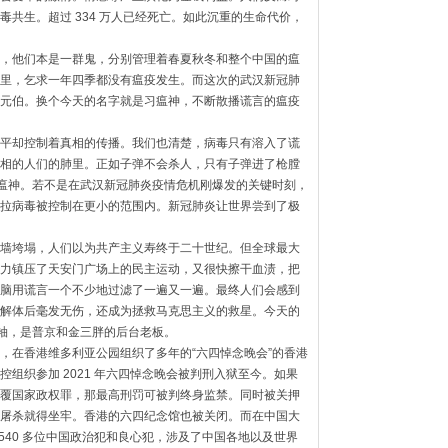
毒共生。超过 334 万人已经死亡。如此沉重的生命代价，
，他们本是一群鬼，
分别管理着春夏秋冬和整个中国的瘟
里，乞求一年四季都没有瘟疫发生。
而这次的武汉新冠肺
元伯。换个今天的名字就是习瘟神，
不断散播谎言的瘟疫
平却控制着真相的传播。我们也清楚，
病毒只有溶入了谎
相的人们的肺里。正如子弹不会杀人，
只有子弹进了枪膛
瘟神。若不是在武汉新冠肺炎疫情危机刚爆发的关键时刻，
拉病毒被控制在更小的范围内。
新冠肺炎让世界尝到了极
墙垮塌，
人们以为共产主义寿终于二十世纪。
但全球最大
力镇压了天安门广场上的民主运动，
又很快擦干血渍，把
脑用谎言一个不少地过滤了一遍又一遍。
最终人们会感到
解体后毫发无伤，
还成为拯救马克思主义的救星。今天的
领袖，是普京和金三胖的后台老板。
，
在香港维多利亚公园组织了多年的“六四悼念晚会”
的香港
组织参加 2021 年六四悼念晚会被判刑入狱至今。如果
覆国家政权罪，
那最高刑罚可被判终身监禁。同时被关押
屠杀就得坐牢。香港的六四纪念馆也被关闭。
而在中国大
540 多位中国政治犯和良心犯，
涉及了中国各地以及世界