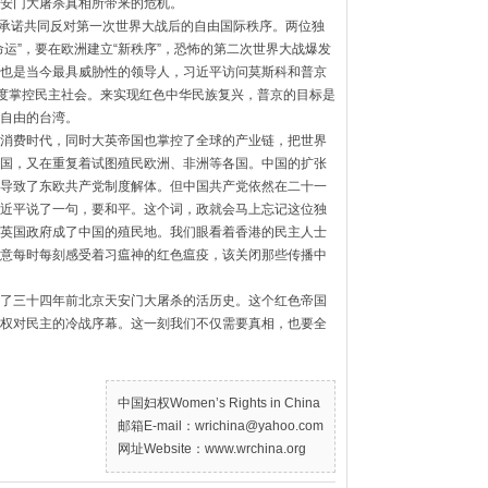
安门大屠杀真相所带来的危机。
承诺共同反对第一次世界大战后的自由国际秩序。
两位独
运”，
要在欧洲建立“新秩序”，恐怖的第二次世界大战爆发
也是当今最具威胁性的领导人，习近平访问莫斯科和普京
制度掌控民主社会。
来实现红色中华民族复兴，普京的目标是
自由的台湾。
消费时代，
同时大英帝国也掌控了全球的产业链，把世界
国，又在重复着试图殖民欧洲、
非洲等各国。中国的扩张
导致了东欧共产党制度解体。
但中国共产党依然在二十一
近平说了一句，要和平。这个词，
政就会马上忘记这位独
英国政府成了中国的殖民地。
我们眼看着香港的民主人士
意每时每刻感受着习瘟神的红色瘟疫，
该关闭那些传播中
了三十四年前北京天安门大屠杀的活历史。
这个红色帝国
权对民主的冷战序幕。这一刻我们不仅需要真相，
也要全
中国妇权Women’s Rights in China
邮箱E-mail：wrichina@yahoo.com
网址Website：www.wrchina.org