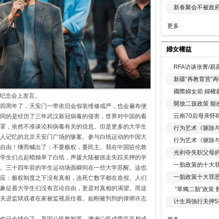
新春聚会不被政府
更多
婦女權益
RFA访谈张菁/
新疆“再教育营”
國際婦女節 婦權
年纪念会上发言。
開放二孩政策 能
四周年了，
天安门一带依旧会假装维修戒严，
也会遍布便
云南70后母亲怀
同的是经历了三年武汉新冠病毒的侵害，
世界对中国的看
罩，
依然不准谈论和病毒有关的信息。但是更多的大学生
行为艺术《驱除
人记忆的北京天安门广场的
惨案。参与白纸运动的中国大
行为艺术《驱除
自由！继而喊出了：不要极权，要民主。
我在中国驻伦敦
光剥夺失职父母
学生们点起蜡烛举了白纸，
声援大陆被抓走失踪关押的学
一胎政策的十大罪
。三十四年前的学生运动场面瞬间在一些大学苏醒。
这也
一胎政策十大罪
应：
极权制度之下没有真相，连死亡数字都在造假。
人们
象征着大学生们没有言论自由，更是对真相的渴望。
而这
“單獨二胎”政策
关进监狱或者在家被监视居住着。
如刚被判刑的律师许志
计生局強行关押5