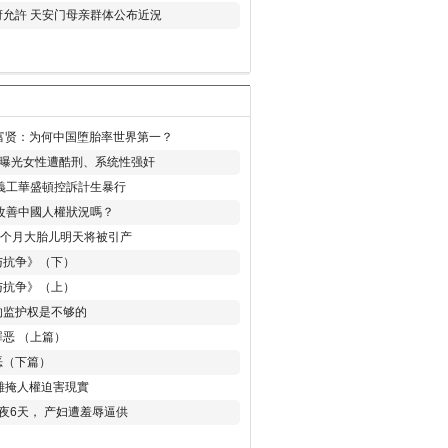
允許 天安门母亲群体公布近況
易富贤：为何中国堕胎率世界第一？
再曝光女性遭酷刑、系统性强奸
義工華盛頓控訴計生暴行
改善中國人權狀況嗎？
8个月大胎儿明天将被引产
与抗争》（下）
与抗争》（上）
的监护权是不够的
恶 （上篇）
恶（下篇）
 難掩人權迫害現實
夜6天， 产妇遭羞辱逼供