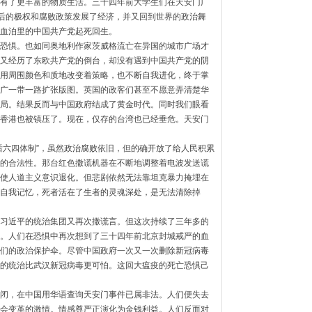
有了更丰富的物质生活。
三十四年前大学生们在天安门广
后的极权和腐败政策发展了经济，
并又回到世界的政治舞
血泊里的中国共产党起死回生。
恐惧。
也如同奥地利作家茨威格流亡在异国的城市广场才
又经历了东欧共产党的倒台，
却没有遇到中国共产党的阴
用周围颜色和质地改变着策略，
也不断自我进化，终于掌
广一带一路扩张版图。
英国的政客们甚至不愿意弄清楚华
局。
结果反而与中国政府结成了黄金时代。
同时我们眼看
香港也被镇压了。现在，仅存的台湾也已经垂危。
天安门
六四体制”，
虽然政治腐败依旧，但的确开放了给人民积累
的合法性。
那台红色撒谎机器在不断地调整着电波发送谎
使人道主义意识退化。
但悲剧依然无法靠坦克暴力掩埋在
自我记忆，
死者活在了生者的灵魂深处，是无法清除掉
习近平的统治集团又再次撒谎言。
但这次持续了三年多的
。
人们在恐惧中再次想到了三十四年前北京封城戒严的血
们的政治保护伞。
尽管中国政府一次又一次删除新冠病毒
的统治比武汉新冠病毒更可怕。
这回大瘟疫的死亡恐惧己
闭，
在中国用华语查询天安门事件已属非法。人们便失去
会变革的激情。
情感尊严正演化为金钱利益。人们反而对