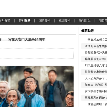
加州分部
特別報導
圖片專輯
視頻專輯
強制計生
項目
最新動態
瘟疫——写在天安门大屠杀34周年
中国妇权加州义工
滑冰冠軍老爸劉俊
谷爱凌财气冲天赚
煽颠罪获刑4.6
刘凤兰维权六年 
視覺藝術家協會
大人们哭声多了
加拿大《明報》配
女大学生李艳利
三種邪惡的面貌
三種邪惡面貌：