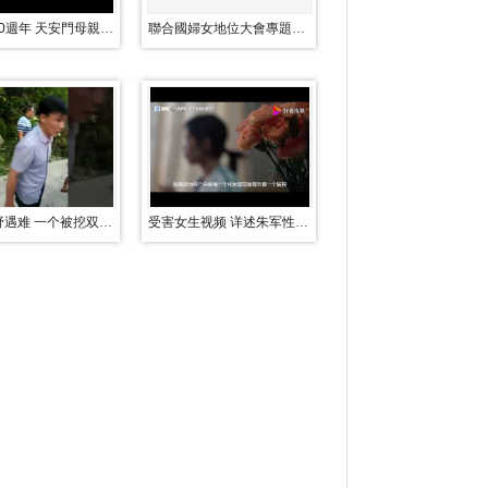
“六 四”30週年 天安門母親的公開聲明
聯合國婦女地位大會專題討論中國婦幼問題
母子山野遇难 一个被挖双肾一个被挖两眼
受害女生视频 详述朱军性骚扰全过程