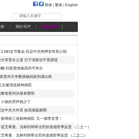
简体
|
繁体
|
English
请输入关键字
活動
關於我們
愛心捐贈
3.8妇女节集会 抗议中共拘押女性良心犯
分享育女之道 日子清貧但不受誘惑
翻 刘美贤情操高尚守本分
年 原贵州大学教授杨绍政刑满出狱
五次被强送精神病院
就黎智英判決發表聲明
，小孩的哭声就少了
合中共大外宣 改寫港版新聞
讨薪维权三送精神病院 又一個李宜雪！
：從艾希曼、戈林到簡寧法官的道德哲學反思 （二之一）
從艾希曼、戈林到簡寧法官的道德哲學反思 （二之二）