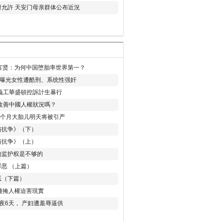
允許 天安门母亲群体公布近況
易富贤：为何中国堕胎率世界第一？
再曝光女性遭酷刑、系统性强奸
義工華盛頓控訴計生暴行
改善中國人權狀況嗎？
8个月大胎儿明天将被引产
与抗争》（下）
与抗争》（上）
的监护权是不够的
恶 （上篇）
恶（下篇）
 難掩人權迫害現實
夜6天， 产妇遭羞辱逼供