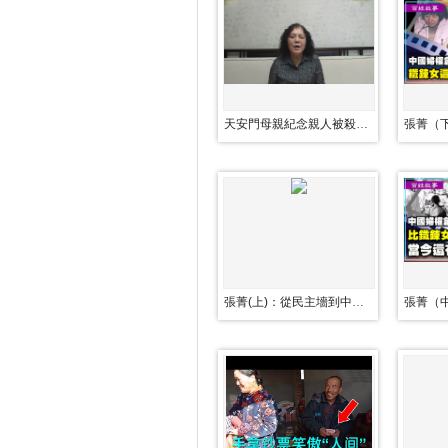
天安門母親紀念親人被殺害33週年（1989～2022）
張菁(上)：從民主墻到中國婦權 看多了就把自己昇華了