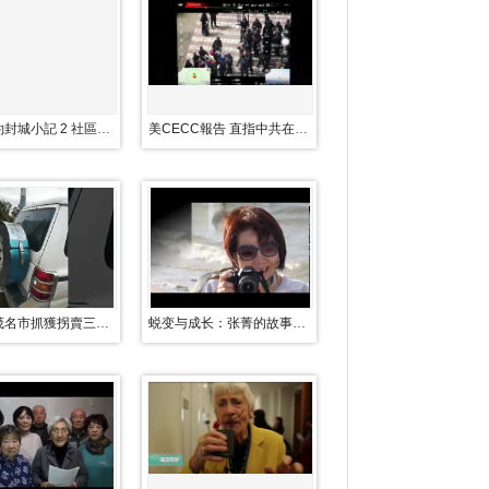
張菁紐約封城小記 2 社區急診室大派用場
美CECC報告 直指中共在新疆犯下反人類罪
廣東省茂名市抓獲拐賣三個孩子的人販子
蜕变与成长：张菁的故事（五）