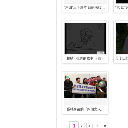
“六四”三十週年 紐約法拉盛大遊行
越狱 · 张菁的故事 （四）
張林身後的「四個女人」
1
›
»
2
3