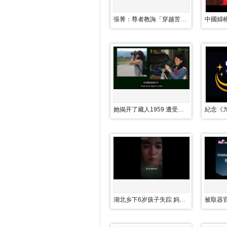
張菁：尊者教誨「穿越苦難」一生受益—祝達賴喇嘛90華誕快樂
她揭开了藏人1959 遭受的苦难——汉藏友人同悼李江琳
湖北乡下6岁孩子失踪 妈妈哭诉警察不作为