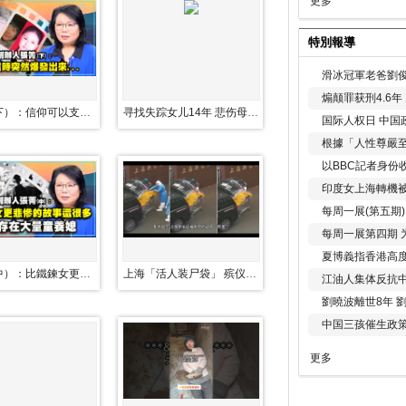
更多
特別報導
滑冰冠軍老爸劉俊
煽颠罪获刑4.6
張菁（下）：信仰可以支撑道德底线
寻找失踪女儿14年 悲伤母亲网上救助
国际人权日 中国政
根據「人性尊嚴
以BBC記者身份
印度女上海轉機被
每周一展(第五期
每周一展第四期 
夏博義指香港高
張菁（中）：比鐵鍊女更悲慘的故事還很多
上海「活人装尸袋」 殡仪馆人员：还在动，是活的！
江油人集体反抗
劉曉波離世8年 
中国三孩催生政
更多