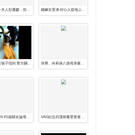
中國第一夫人彭麗媛，你為鐵鍊女們做些了什麼！
鐵鍊女受凍 好心人從地上找了一件給她穿上
被取器官孩子找到 警方闢謠 實為掩蓋真相
张菁、向莉谈八孩母亲案，农村人间炼狱怎么办？
張菁在UN 65屆婦女論壇發言：中國婦女社會地位真實狀況
VAG紀念武漢病毒受害者 呼籲釋放公民記者