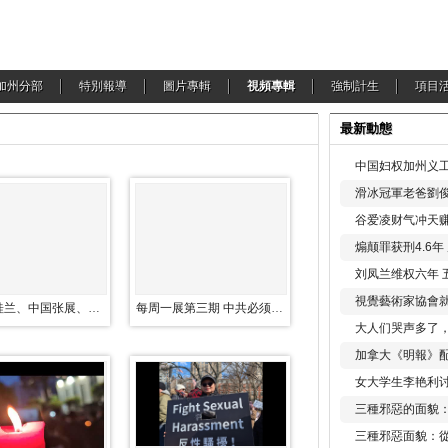
加州分部
特別報導
圖片專輯
視頻專輯
強制計生
項目
最新動態
中国妇权加州义工
滑冰冠軍老爸劉俊
谷爱凌财气冲天赚
煽颠罪获刑4.6
刘凤兰维权六年 
視覺藝術家協會
香港何桂兰、中国张展、台湾明居正获颁「杰出民主人士奖」
每周一展第三期 中共必须停止政治迫害
大人们哭声多了
加拿大《明報》配
女大学生李艳利
三種邪惡的面貌
三種邪惡面貌：