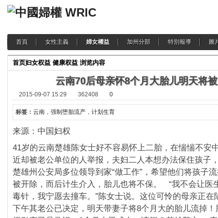
首頁
女性主義
婦女權益
加州分部
特別報導
圖
首页
妇女权益
健康权益
浏览内容
云南70后母亲怀8个月大胎儿明天将
2015-09-07 15:29
362408
0
标签：
云南
，
强制堕胎流产
，
计划生育
来源：中国妇权
41岁的云南楚雄陈女士好不容易怀上二胎，在惴惴不安
近却被老公单位的人举报，夫妇二人本想办法保住孩子
楚雄州公安局多位领导到家“做工作”，希望他们将孩子
被开除，而后计生介入，胎儿也将不保。 “我不会让医
毒针，我宁愿去撞车。”陈女士说。这位可怜的母亲正在
下午其老公已决定，明天带妻子将8个月大的胎儿流掉！