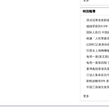
更多
特別報導
滑冰冠軍老爸劉俊
煽颠罪获刑4.6
国际人权日 中国政
根據「人性尊嚴
以BBC記者身份
印度女上海轉機被
每周一展(第五期
每周一展第四期 
夏博義指香港高
江油人集体反抗
劉曉波離世8年 
中国三孩催生政
更多