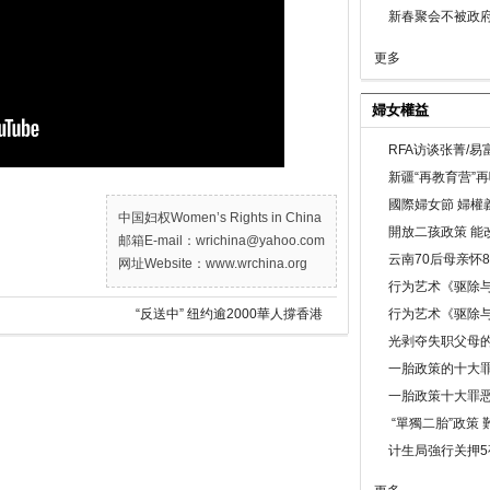
新春聚会不被政府
更多
婦女權益
RFA访谈张菁/
新疆“再教育营”
國際婦女節 婦權
中国妇权Women’s Rights in China
開放二孩政策 能
邮箱E-mail：wrichina@yahoo.com
云南70后母亲怀
网址Website：www.wrchina.org
行为艺术《驱除
“反送中” 纽约逾2000華人撐香港
行为艺术《驱除
光剥夺失职父母
一胎政策的十大罪
一胎政策十大罪
“單獨二胎”政策
计生局強行关押5