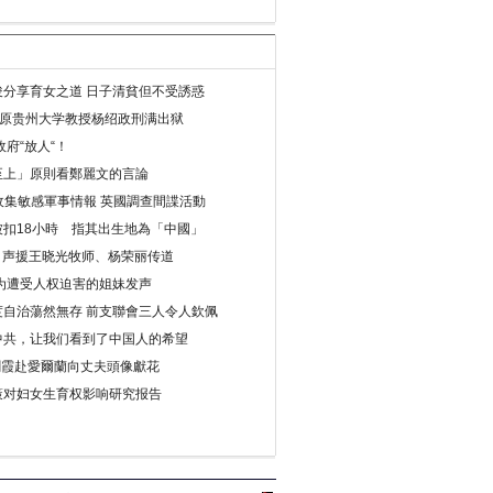
分享育女之道 日子清貧但不受誘惑
年 原贵州大学教授杨绍政刑满出狱
府“放人“！
至上」原則看鄭麗文的言論
收集敏感軍事情報 英國調查間諜活動
扣18小時 指其出生地為「中國」
) 声援王晓光牧师、杨荣丽传道
为遭受人权迫害的姐妹发声
度自治蕩然無存 前支聯會三人令人欽佩
中共，让我们看到了中国人的希望
劉霞赴愛爾蘭向丈夫頭像獻花
策对妇女生育权影响研究报告