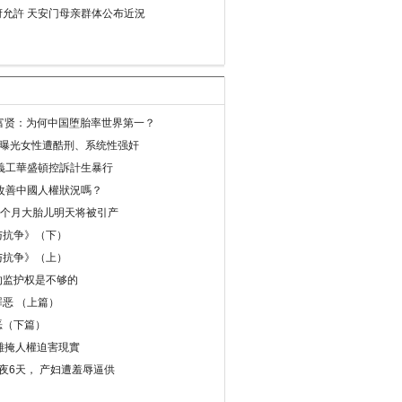
允許 天安门母亲群体公布近況
易富贤：为何中国堕胎率世界第一？
再曝光女性遭酷刑、系统性强奸
義工華盛頓控訴計生暴行
改善中國人權狀況嗎？
8个月大胎儿明天将被引产
与抗争》（下）
与抗争》（上）
的监护权是不够的
恶 （上篇）
恶（下篇）
 難掩人權迫害現實
夜6天， 产妇遭羞辱逼供