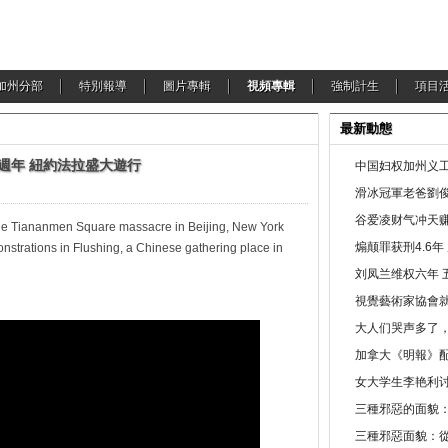
加州分部
特別報導
圖片專輯
視頻專輯
強制計生
項目
最新動態
十週年 紐約法拉盛大遊行
中国妇权加州义工
滑冰冠軍老爸劉俊
谷爱凌财气冲天赚
 the Tiananmen Square massacre in Beijing, New York
煽颠罪获刑4.6
strations in Flushing, a Chinese gathering place in
刘凤兰维权六年 
視覺藝術家協會
大人们哭声多了
加拿大《明報》配
女大学生李艳利
三種邪惡的面貌
三種邪惡面貌：