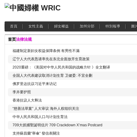
首頁
女性主義
婦女權益
加州分部
特別報導
圖
首页
法律法规
福建制定新妇女权益保障条例 有男性不滿
辽宁人大代表恳请率先在东北全面放开生育政策
2020重磅：《美国对中华人民共和国的战略方针 》全文翻译
全国人大代表建议取消计划生育 卫健委: 不宜全删
佛罗里达抗议习近平来访记
李卉要护照
香港抗议人大释法
“慈善法草案” 人大审议 海外人权组织关注
中华人民共和国人口与计划生育法
709大抓捕聖誕明信片 709 Crackdown X’mas Postcard
支持蘇昌蘭“舉傘“ 發信表關注