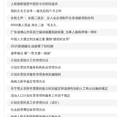
人权观察谴责中国至今仍刑讯逼供
我的丈夫王全璋 —被失踪四个月之时
女权之声 ： 全面二孩后，女人会从强制不生变成被强制生吗
6000萬人受益 准生二孩「等太久」
广东省佛山市苏昌兰煽动颠覆国政权案, 当事人被羁押满一周年
中国人大通过刑法修正案 删除“嫖宿幼女罪”
2015新婚姻法 姑娘看了怕结婚
遼寧修法 廢”一對夫妻一個孩”
计划生育统计工作管理办法
计划生育技术服务机构执业管理办法
计划生育技术服务管理条例实施细则
病残儿医学鉴定管理办法
关于禁止非医学需要的胎儿性别鉴定和选择性别的人工终止妊娠的规定
流动人口计划生育管理和服务工作若干规定
计划生育药具工作管理办法（试行）
社会抚养费征收管理办法
中华人民共和国母婴保健法实施办法