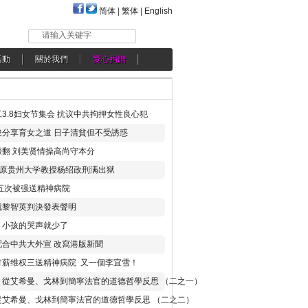
简体
|
繁体
|
English
请输入关键字
活動
關於我們
愛心捐贈
3.8妇女节集会 抗议中共拘押女性良心犯
分享育女之道 日子清貧但不受誘惑
翻 刘美贤情操高尚守本分
年 原贵州大学教授杨绍政刑满出狱
五次被强送精神病院
就黎智英判決發表聲明
，小孩的哭声就少了
合中共大外宣 改寫港版新聞
讨薪维权三送精神病院 又一個李宜雪！
：從艾希曼、戈林到簡寧法官的道德哲學反思 （二之一）
從艾希曼、戈林到簡寧法官的道德哲學反思 （二之二）