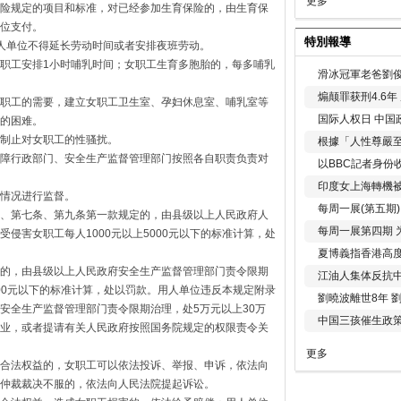
更多
险规定的项目和标准，对已经参加生育保险的，由生育保
位支付。
特別報導
人单位不得延长劳动时间或者安排夜班劳动。
职工安排1小时哺乳时间；女职工生育多胞胎的，每多哺乳
滑冰冠軍老爸劉俊
煽颠罪获刑4.6
职工的需要，建立女职工卫生室、孕妇休息室、哺乳室等
国际人权日 中国政
的困难。
制止对女职工的性骚扰。
根據「人性尊嚴
障行政部门、安全生产监督管理部门按照各自职责负责对
以BBC記者身份
印度女上海轉機被
情况进行监督。
每周一展(第五期
、第七条、第九条第一款规定的，由县级以上人民政府人
每周一展第四期 
侵害女职工每人1000元以上5000元以下的标准计算，处
夏博義指香港高
的，由县级以上人民政府安全生产监督管理部门责令限期
江油人集体反抗
000元以下的标准计算，处以罚款。用人单位违反本规定附录
劉曉波離世8年 
安全生产监督管理部门责令限期治理，处5万元以上30万
中国三孩催生政
业，或者提请有关人民政府按照国务院规定的权限责令关
更多
合法权益的，女职工可以依法投诉、举报、申诉，依法向
仲裁裁决不服的，依法向人民法院提起诉讼。