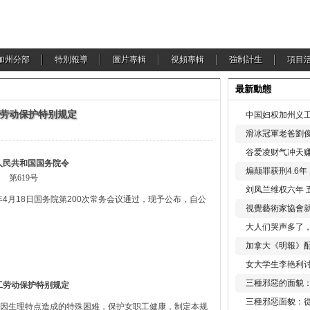
加州分部
特別報導
圖片專輯
視頻專輯
強制計生
項目
最新動態
劳动保护特别规定
中国妇权加州义工
滑冰冠軍老爸劉俊
谷爱凌财气冲天赚
人民共和国国务院令
煽颠罪获刑4.6
第619号
刘凤兰维权六年 
4月18日国务院第200次常务会议通过，现予公布，自公
視覺藝術家協會
大人们哭声多了
加拿大《明報》配
女大学生李艳利
三種邪惡的面貌
工劳动保护特别规定
三種邪惡面貌：
因生理特点造成的特殊困难，保护女职工健康，制定本规