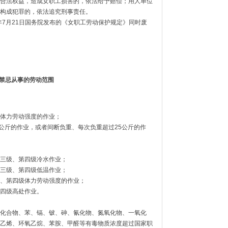
合法权益，造成女职工损害的，依法给予赔偿；用人单位
构成犯罪的，依法追究刑事责任。
年7月21日国务院发布的《女职工劳动保护规定》同时废
禁忌从事的劳动范围
体力劳动强度的作业；
0公斤的作业，或者间断负重、每次负重超过25公斤的作
三级、第四级冷水作业；
三级、第四级低温作业；
、第四级体力劳动强度的作业；
四级高处作业。
化合物、苯、镉、铍、砷、氰化物、氮氧化物、一氧化
乙烯、环氧乙烷、苯胺、甲醛等有毒物质浓度超过国家职