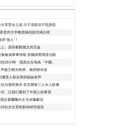
分享育女之道 日子清貧但不受誘惑
年 原贵州大学教授杨绍政刑满出狱
府“放人“！
至上」原則看鄭麗文的言論
收集敏感軍事情報 英國調查間諜活動
扣18小時 指其出生地為「中國」
) 声援王晓光牧师、杨荣丽传道
为遭受人权迫害的姐妹发声
度自治蕩然無存 前支聯會三人令人欽佩
中共，让我们看到了中国人的希望
劉霞赴愛爾蘭向丈夫頭像獻花
策对妇女生育权影响研究报告