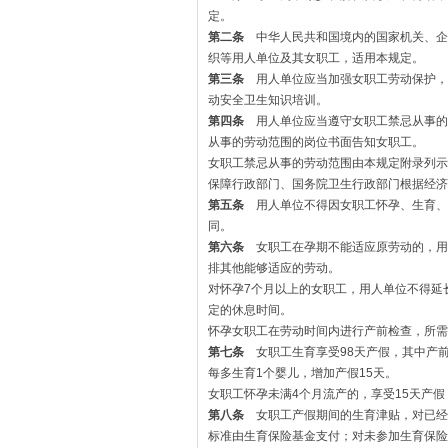
定。
第二条
中华人民共和国境内的国家机关、企
织等用人单位及其女职工，适用本规定。
第三条
用人单位应当加强女职工劳动保护，
动安全卫生知识培训。
第四条
用人单位应当遵守女职工禁忌从事的
从事的劳动范围的岗位书面告知女职工。
女职工禁忌从事的劳动范围由本规定附录列示
保障行政部门、国务院卫生行政部门根据经济
第五条
用人单位不得因女职工怀孕、生育、
同。
第六条
女职工在孕期不能适应原劳动的，用
排其他能够适应的劳动。
对怀孕7个月以上的女职工，用人单位不得延
定的休息时间。
怀孕女职工在劳动时间内进行产前检查，所需
第七条
女职工生育享受98天产假，其中产前
每多生育1个婴儿，增加产假15天。
女职工怀孕未满4个月流产的，享受15天产假
第八条
女职工产假期间的生育津贴，对已经
标准由生育保险基金支付；对未参加生育保险