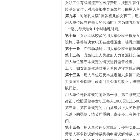
女职工生育或者流产的医疗费用，按照生育保
险基金支付；对未参加生育保险的，由用人单
第九条
对哺乳未满1周岁婴儿的女职工，用
用人单位应当在每天的劳动时间内为哺乳期女
1个婴儿每天增加1小时哺乳时间。
第十条
女职工比较多的用人单位应当根据女
设施，妥善解决女职工在生理卫生、哺乳方面
第十一条
在劳动场所，用人单位应当预防和
第十二条
县级以上人民政府人力资源社会保
用人单位遵守本规定的情况进行监督检查。
工会、妇女组织依法对用人单位遵守本规定的
第十三条
用人单位违反本规定第六条第二款
力资源社会保障行政部门责令限期改正，按照受
以罚款。
用人单位违反本规定附录第一条、第二条规定
改正，按照受侵害女职工每人1000元以上5
第三条、第四条规定的，由县级以上人民政府
元以下的罚款；情节严重的，责令停止有关作
闭。
第十四条
用人单位违反本规定，侵害女职工
劳动人事争议调解仲裁机构申请调解仲裁，对