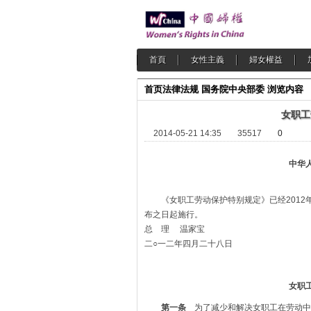
首頁
女性主義
婦女權益
首页
法律法规
国务院中央部委
浏览内容
女职工
2014-05-21 14:35
35517
0
中华
《女职工劳动保护特别规定》已经2012年
布之日起施行。
总 理 温家宝
二○一二年四月二十八日
女职
第一条
为了减少和解决女职工在劳动中