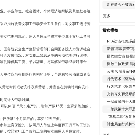
新春聚会不被政府
业、事业单位、社会团体、个体经济组织以及其他社会组
更多
采取措施改善女职工劳动安全卫生条件，对女职工进行劳
婦女權益
劳动范围的规定。用人单位应当将本单位属于女职工禁忌
RFA访谈张菁/
新疆“再教育营”
。国务院安全生产监督管理部门会同国务院人力资源社会
社会发展情况，对女职工禁忌从事的劳动范围进行调整。
國際婦女節 婦權
哺乳降低其工资、予以辞退、与其解除劳动或者聘用合
開放二孩政策 能
云南70后母亲怀
人单位应当根据医疗机构的证明，予以减轻劳动量或者安
行为艺术《驱除
行为艺术《驱除
长劳动时间或者安排夜班劳动，并应当在劳动时间内安排一
光剥夺失职父母
时间计入劳动时间。
一胎政策的十大罪
可以休假15天；难产的，增加产假15天；生育多胞胎的，
一胎政策十大罪
“單獨二胎”政策
；怀孕满4个月流产的，享受42天产假。
计生局強行关押5
参加生育保险的，按照用人单位上年度职工月平均工资的
的，按照女职工产假前工资的标准由用人单位支付。