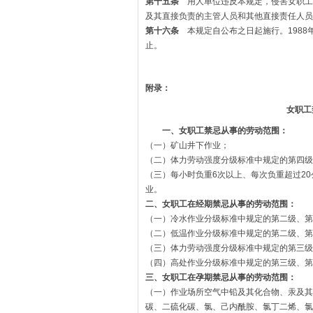
第十五条
用人单位违反本规定，侵害女职工
及其直接负责的主管人员和其他直接责任人员
第十六条
本规定自公布之日起施行。1988
止。
附录：
女职工
一、女职工禁忌从事的劳动范围：
（一）矿山井下作业；
（二）体力劳动强度分级标准中规定的第四级
（三）每小时负重6次以上、每次负重超过2
业。
二、女职工在经期禁忌从事的劳动范围：
（一）冷水作业分级标准中规定的第二级、第
（二）低温作业分级标准中规定的第二级、第
（三）体力劳动强度分级标准中规定的第三级
（四）高处作业分级标准中规定的第三级、第
三、女职工在孕期禁忌从事的劳动范围：
（一）作业场所空气中铅及其化合物、汞及其
碳、二硫化碳、氯、己内酰胺、氯丁二烯、氯