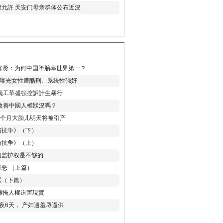
允許 天安门母亲群体公布近況
易富贤：为何中国堕胎率世界第一？
再曝光女性遭酷刑、系统性强奸
義工華盛頓控訴計生暴行
改善中國人權狀況嗎？
8个月大胎儿明天将被引产
与抗争》（下）
与抗争》（上）
的监护权是不够的
恶 （上篇）
恶（下篇）
 難掩人權迫害現實
夜6天， 产妇遭羞辱逼供