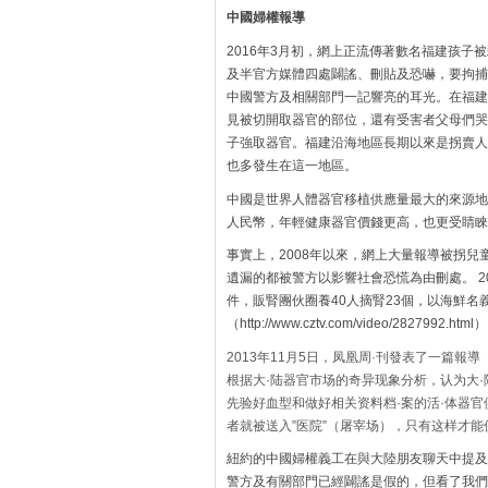
中國婦權報導
2016年3月初，網上正流傳著數名福建孩
及半官方媒體四處闢謠、刪貼及恐嚇，要拘捕
中國警方及相關部門一記響亮的耳光。在福建
見被切開取器官的部位，還有受害者父母們哭
子強取器官。福建沿海地區長期以來是拐賣人
也多發生在這一地區。
中國是世界人體器官移植供應量最大的來源地，
人民幣，年輕健康器官價錢更高，也更受睛睞
事實上，2008年以來，網上大量報導被拐
遺漏的都被警方以影響社會恐慌為由刪處。 2
件，販腎團伙圈養40人摘腎23個，以海鮮名
（http://www.cztv.com/video/2827992.html） 
2013年11月5日，凤凰周·刊發表了一篇報
根据大·陆器官市场的奇异现象分析，认为大·
先验好血型和做好相关资料档·案的活·体器官
者就被送入”医院”（屠宰场），只有这样才
紐約的中國婦權義工在與大陸朋友聊天中提及
警方及有關部門已經闢謠是假的，但看了我們