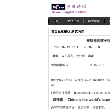
首頁
女性主義
婦女權益
首页
兒童權益
浏览内容
被取器官孩子找
2022-02-19 00:01
60207
0
标签：
孩子器官
，
拐兒童
，
福建
中國婦權發布 2016-3-22
由於內容有限制，只能是成人在
YouTube
上看
看：
( 拷贝链接观看： https://wrchina.live-website.
或搜索
：
China is the world’s larg
內容可能導致不適，敬請斟酌。兒童不宜。