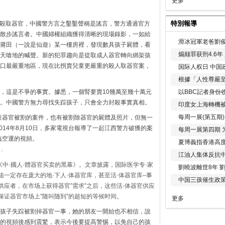
更多
特別報導
子被殺取器官，中國警方言之鑿鑿聲稱是謠言，警方通過官方
散步謠言者。中國婦權組織獲得清晰的現場錄影，一如給
滑冰冠軍老爸劉俊
莆田（一說是仙遊）某一樓房裡，發現數具孩子屍體，看
煽颠罪获刑4.6
天嗆地的喊聲。新的犯罪趨向是從取成人器官轉向綁架孩
口最嚴重地區，現在比拐賣兒童更嚴重的殺人取器官案，
国际人权日 中国政
根據「人性尊嚴
這是不爭的事實。據悉，一個腎要賣10幾萬至幾​​十萬元
以BBC記者身份
。中國警方無力尋找失踪孩子，只會全力封殺事實真相。
印度女上海轉機被
每周一展(第五期
兒童器官被割的案件，也有被割除器官的屍體及照片，但無一
014年8月10日，多家電視台報導了一起江西警方破獲的案
每周一展第四期 
義空運的視頻。
夏博義指香港高
.
江油人集体反抗
導《中·國人·體器官买卖的黑幕》。文章披露，国际医学专·家
劉曉波離世8年 
陆一定存在庞大的地·下人·体器官库，甚至活·体器官库–事
中国三孩催生政
供应者，在市场上获得器官”需求”之后，这些活·体器官供应
能保证器官市场上”随叫随到”的超短的等候时间。
更多
孩子失踪被割掉器官一事，她的朋友一開始也不相信，說
的視頻後感到震驚，表示今後要提高警惕，以免自己的孩