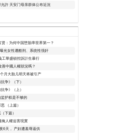
允許 天安门母亲群体公布近況
易富贤：为何中国堕胎率世界第一？
再曝光女性遭酷刑、系统性强奸
義工華盛頓控訴計生暴行
改善中國人權狀況嗎？
8个月大胎儿明天将被引产
与抗争》（下）
与抗争》（上）
的监护权是不够的
恶 （上篇）
恶（下篇）
 難掩人權迫害現實
夜6天， 产妇遭羞辱逼供