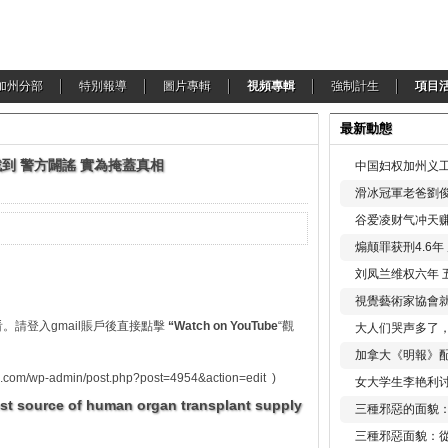
加州分部
特別報導
圖片專輯
視頻專輯
強制計生
項目
最新動態
到 警方闢謠 實為掩蓋真相
中国妇权加州义工
滑冰冠軍老爸劉俊
谷爱凌财气冲天赚
煽颠罪获刑4.6
刘凤兰维权六年 
視覺藝術家協會
。請登入gmail賬戶後直接點擊
“Watch on YouTube
“觀
大人们哭声多了
加拿大《明報》配
com/wp-admin/post.php?post=4954&action=edit )
女大学生李艳利
est source of human organ transplant supply
三種邪惡的面貌
三種邪惡面貌：