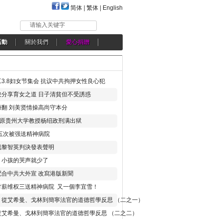
简体
|
繁体
|
English
请输入关键字
活動
關於我們
愛心捐贈
3.8妇女节集会 抗议中共拘押女性良心犯
分享育女之道 日子清貧但不受誘惑
翻 刘美贤情操高尚守本分
年 原贵州大学教授杨绍政刑满出狱
五次被强送精神病院
就黎智英判決發表聲明
，小孩的哭声就少了
合中共大外宣 改寫港版新聞
讨薪维权三送精神病院 又一個李宜雪！
：從艾希曼、戈林到簡寧法官的道德哲學反思 （二之一）
從艾希曼、戈林到簡寧法官的道德哲學反思 （二之二）