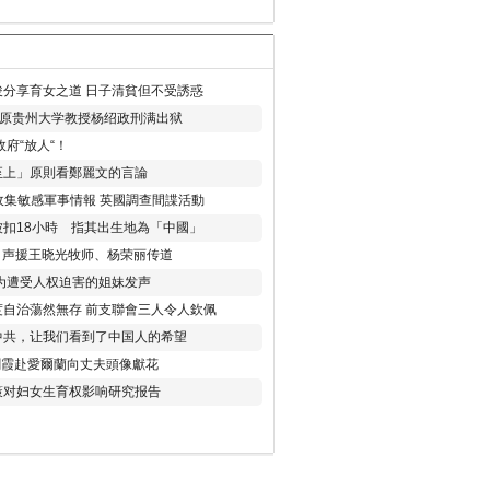
分享育女之道 日子清貧但不受誘惑
年 原贵州大学教授杨绍政刑满出狱
府“放人“！
至上」原則看鄭麗文的言論
收集敏感軍事情報 英國調查間諜活動
扣18小時 指其出生地為「中國」
) 声援王晓光牧师、杨荣丽传道
为遭受人权迫害的姐妹发声
度自治蕩然無存 前支聯會三人令人欽佩
中共，让我们看到了中国人的希望
劉霞赴愛爾蘭向丈夫頭像獻花
策对妇女生育权影响研究报告