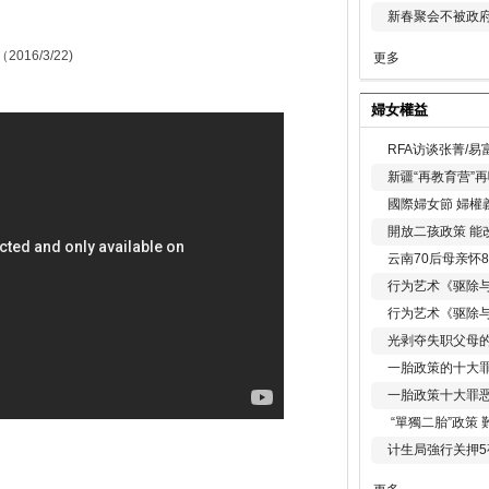
新春聚会不被政府
2016/3/22)
更多
婦女權益
RFA访谈张菁/
新疆“再教育营”
國際婦女節 婦權
開放二孩政策 能
云南70后母亲怀
行为艺术《驱除
行为艺术《驱除
光剥夺失职父母
一胎政策的十大罪
一胎政策十大罪
“單獨二胎”政策
计生局強行关押5