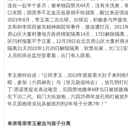
连在一起半个多月；被单独囚禁共64天，没有水洗漱，
口东西；因营养不足血压低晕倒不给就医，醒过来还强
2021年8月，李玉第二次出狱。出狱后，积极参与声援
文和和李田田被关精神病院等事件，接连遭打压。2011年
房山区大董村遭地方政府绑架隔离14天，17日解除隔离，
区闫村报案不予立案，12月29日在北京房山区大董村再
隔离21天2022年1月20日解除隔离，软禁在家，大门口
人员轮班在监控室看着，出门有人跟着。
李玉推特自述：“公民李玉，2013年曾挺着大肚子来到
昭，参加［六四祷告］与［张元勋追悼会］，放孔明灯
丁·恩诺奖提名表达敬意，后因禁地撒单6肆当日被抓腹
生下访二代。前门大街放炮，六四25周年放孔明灯被抓判
年又因抱塔克玩具被抓判刑2年母子分离7年！”
单亲母亲李玉被迫与孩子分离