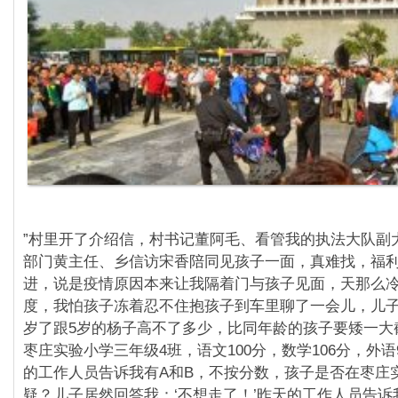
”村里开了介绍信，村书记董阿毛、看管我的执法大队副
部门黄主任、乡信访宋香陪同见孩子一面，真难找，福
进，说是疫情原因本来让我隔着门与孩子见面，天那么冷
度，我怕孩子冻着忍不住抱孩子到车里聊了一会儿，儿子
岁了跟5岁的杨子高不了多少，比同年龄的孩子要矮一大
枣庄实验小学三年级4班，语文100分，数学106分，外语
的工作人员告诉我有A和B，不按分数，孩子是否在枣庄
疑？儿子居然回答我：‘不想走了！’昨天的工作人员告诉