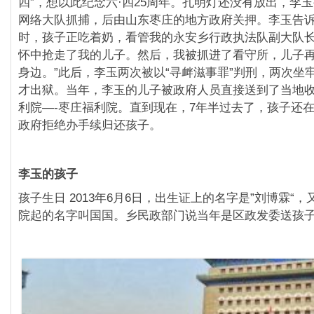
四”，想以此纪念六·四25周年。孔明灯还没有放出，李
网络大队抓捕，后由山东枣庄的地方政府关押。李玉告诉
时，孩子正吃着奶，看管我的永安乡行政执法队副大队
怀中抢走了我的儿子。然后，我被抓进了看守所，儿子
身边。”此后，李玉两次被以“寻衅滋事罪”判刑，两次坐牢，
才出狱。当年，李玉的儿子被政府人员直接送到了当地
利院—-枣庄福利院。直到现在，7年半过去了，孩子还
政府拒绝办手续归还孩子。
李玉的孩子
孩子生日 2013年6月6日，出生证上的名字是”刘博霖“
院起的名字叫国国。乡民政部门说当年是区政发委送孩