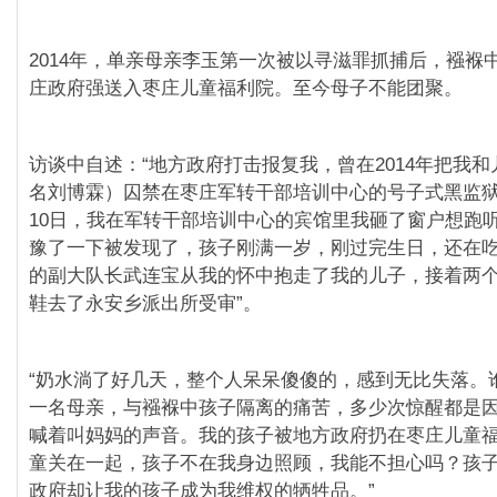
2014年，单亲母亲李玉第一次被以寻滋罪抓捕后，襁褓
庄政府强送入枣庄儿童福利院。至今母子不能团聚。
访谈中自述：“地方政府打击报复我，曾在2014年把我
名刘博霖）囚禁在枣庄军转干部培训中心的号子式黑监狱中
10日，我在军转干部培训中心的宾馆里我砸了窗户想跑
豫了一下被发现了，孩子刚满一岁，刚过完生日，还在
的副大队长武连宝从我的怀中抱走了我的儿子，接着两
鞋去了永安乡派出所受审”。
“奶水淌了好几天，整个人呆呆傻傻的，感到无比失落。
一名母亲，与襁褓中孩子隔离的痛苦，多少次惊醒都是
喊着叫妈妈的声音。我的孩子被地方政府扔在枣庄儿童
童关在一起，孩子不在我身边照顾，我能不担心吗？孩
政府却让我的孩子成为我维权的牺牲品。”