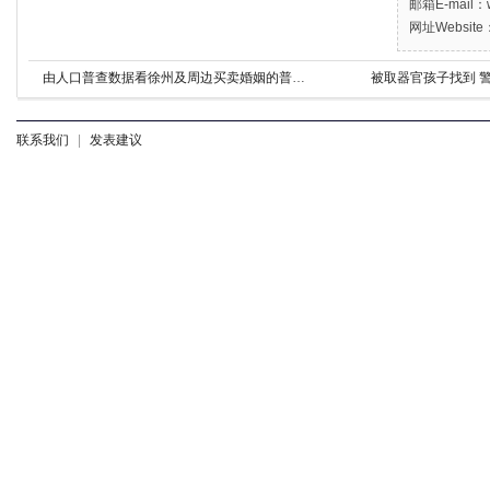
邮箱E-mail：w
网址Website：
由人口普查数据看徐州及周边买卖婚姻的普遍性
被取器官孩子找到 
联系我们
|
发表建议