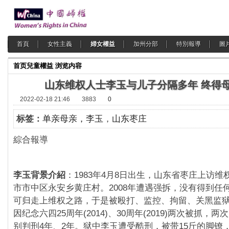
首頁
女性主義
婦女權益
加州分部
特別報導
圖
首页
兒童權益
浏览内容
山东维权人士李玉与儿子分隔多年 终得
2022-02-18 21:46
3883
0
标签：
单亲母亲，李玉
，
山东枣庄
綜合報導
李玉背景介紹
：1983年4月8日出生，山东省枣庄上访
市市中区永安乡黄庄村。2008年遭遇强拆，没有得到任
可归走上维权之路，于是被殴打、监控、拘留、关黑监
因纪念六四25周年(2014)、30周年(2019)两次被抓，
别判刑4年、2年。狱中李玉遭受酷刑，被带15斤的脚镣