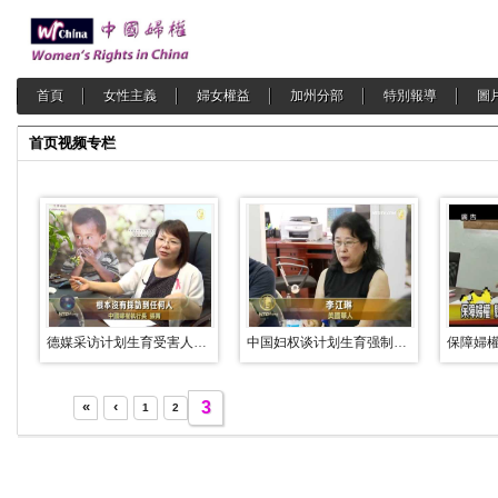
首頁
女性主義
婦女權益
加州分部
特別報導
圖
首页
视频专栏
德媒采访计划生育受害人遭当局威吓
中国妇权谈计划生育强制堕胎恶果
«
‹
3
1
2