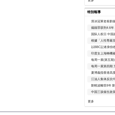
更多
特別報導
滑冰冠軍老爸劉俊
煽颠罪获刑4.6
国际人权日 中国政
根據「人性尊嚴
以BBC記者身份
印度女上海轉機被
每周一展(第五期
每周一展第四期 
夏博義指香港高
江油人集体反抗
劉曉波離世8年 
中国三孩催生政
更多