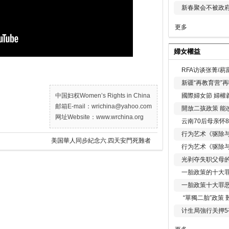
新春聚会不被政府
更多
婦女權益
RFA访谈张菁/
新疆“再教育营”
國際婦女節 婦權
中国妇权Women’s Rights in China
邮箱E-mail：wrichina@yahoo.com
開放二孩政策 能
网址Website：www.wrchina.org
云南70后母亲怀
行为艺术《驱除
美国華人同步紀念六.四天安門死難者
行为艺术《驱除
光剥夺失职父母
一胎政策的十大罪
一胎政策十大罪
“單獨二胎”政策
计生局強行关押5