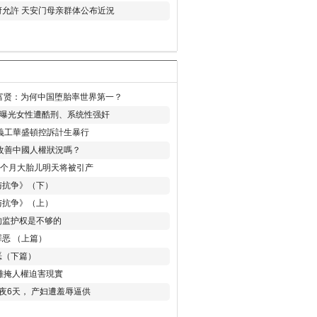
允許 天安门母亲群体公布近況
易富贤：为何中国堕胎率世界第一？
再曝光女性遭酷刑、系统性强奸
義工華盛頓控訴計生暴行
改善中國人權狀況嗎？
8个月大胎儿明天将被引产
与抗争》（下）
与抗争》（上）
的监护权是不够的
恶 （上篇）
恶（下篇）
 難掩人權迫害現實
夜6天， 产妇遭羞辱逼供