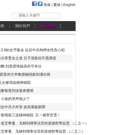
简体
|
繁体
|
English
请输入关键字
活動
關於我們
愛心捐贈
3.8妇女节集会 抗议中共拘押女性良心犯
分享育女之道 日子清貧但不受誘惑
翻 刘美贤情操高尚守本分
年 原贵州大学教授杨绍政刑满出狱
五次被强送精神病院
就黎智英判決發表聲明
，小孩的哭声就少了
合中共大外宣 改寫港版新聞
讨薪维权三送精神病院 又一個李宜雪！
：從艾希曼、戈林到簡寧法官的道德哲學反思 （二之一）
從艾希曼、戈林到簡寧法官的道德哲學反思 （二之二）