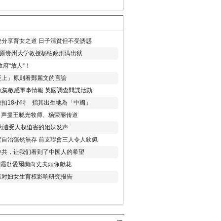
分享育女之道 日子清貧但不受誘惑
年 原贵州大学教授杨绍政刑满出狱
府“放人“！
至上」原則看鄭麗文的言論
收集敏感軍事情報 英國調查間諜活動
扣18小時 指其出生地為「中國」
) 声援王晓光牧师、杨荣丽传道
为遭受人权迫害的姐妹发声
度自治蕩然無存 前支聯會三人令人欽佩
中共，让我们看到了中国人的希望
劉霞赴愛爾蘭向丈夫頭像獻花
策对妇女生育权影响研究报告