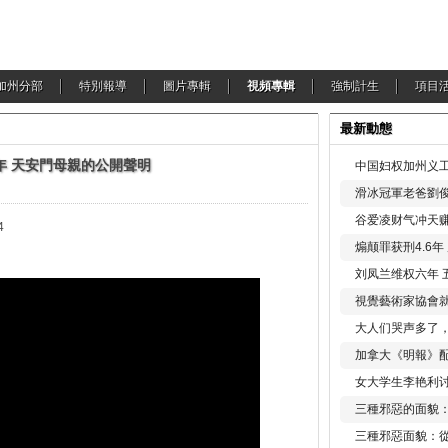
加州分部
特別報導
圖片專輯
視頻專輯
強制計生
項目
最新動態
週年 天安門母親的公開聲明
中国妇权加州义工
滑冰冠軍老爸劉俊
谷爱凌财气冲天赚
4
煽颠罪获刑4.6
刘凤兰维权六年 
視覺藝術家協會
大人们哭声多了
加拿大《明報》配
女大学生李艳利
三種邪惡的面貌
三種邪惡面貌：