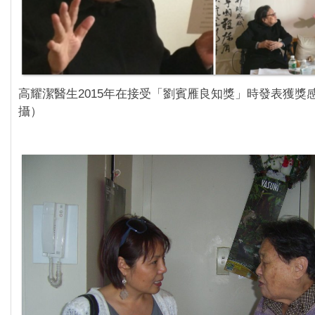
高耀潔醫生2015年在接受「劉賓雁良知獎」時發表獲獎
攝）