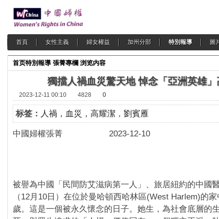
首頁
女性主義
婦女權益
加州分部
特別報導
圖
首页
特別報導
張菁專欄
浏览内容
獨擋人禍血災驚天地 悼念「亞洲英雄」
2023-12-11 00:10
4828
0
标签：
人禍，血災，高耀潔
，
劉賓雁
中國婦權張菁 2023-12-10
被譽為中國「民間防艾滋病第一人」、旅居紐約的中國
（12月10日）在位於曼哈頓西哈林區(West Harlem)的
歲。這是一個被永久懷念的日子。她生，為社會底層的