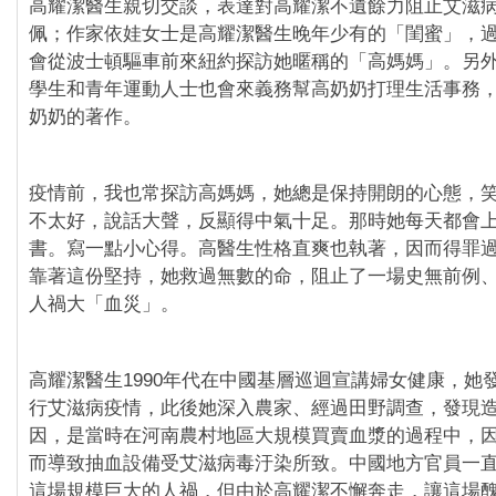
高耀潔醫生親切交談，表達對高耀潔不遺餘力阻止艾滋
佩；作家依娃女士是高耀潔醫生晚年少有的「閨蜜」，
會從波士頓驅車前來紐約探訪她暱稱的「高媽媽」。另
學生和青年運動人士也會來義務幫高奶奶打理生活事務
奶奶的著作。
疫情前，我也常探訪高媽媽，她總是保持開朗的心態，
不太好，說話大聲，反顯得中氣十足。那時她每天都會
書。寫一點小心得。高醫生性格直爽也執著，因而得罪
靠著這份堅持，她救過無數的命，阻止了一場史無前例
人禍大「血災」。
高耀潔醫生1990年代在中國基層巡迴宣講婦女健康，她
行艾滋病疫情，此後她深入農家、經過田野調查，發現
因，是當時在河南農村地區大規模買賣血漿的過程中，
而導致抽血設備受艾滋病毒汙染所致。中國地方官員一
這場規模巨大的人禍，但由於高耀潔不懈奔走，讓這場