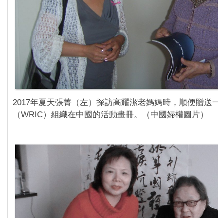
2017年夏天張菁（左）探訪高耀潔老媽媽時，順便贈送
（WRIC）組織在中國的活動畫冊。（中國婦權圖片）