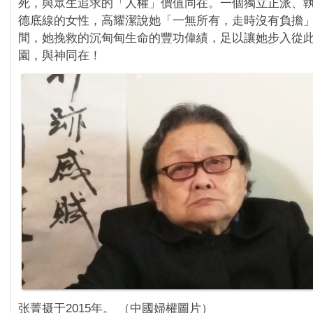
死，與眾生追求的「人權」價值同在。一個獨立正派、
德底線的女性，高耀潔說她「一無所有，走時沒有負擔
間，她挽救的沉甸甸生命的豐功偉績，足以讓她步入從
園，與神同在！
张菁摄于2015年。 （中國婦權圖片）