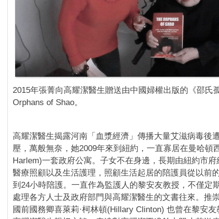
2015年張菁向高耀潔醫生贈送由中國婦權出版的《邵氏孤
Orphans of Shao。
高耀潔醫生揭露河南「血漿經濟」傳播大量艾滋病毒後
壓，萬般無奈，她2009年來到紐約，一直寡居在曼哈頓西哈
Harlem)一套政府公寓。子女不在身邊，長期由紐約市
醫療照顧以及生活護理，照顧生活起居的陪護員從以前
到24小時陪護。一直作為監護人的黎安友教授，不僅定
處理各方人士及政府部門與高耀潔醫生的文書往來。推
國前國務卿喜萊莉·柯林頓(Hillary Clinton) 也曾在