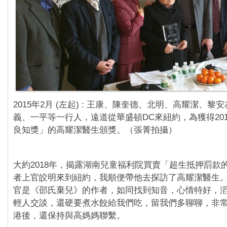
2015年2月 (左起) : 王康、陳奎德、北明、高耀潔、黎
義、一平等一行人，遠道從華盛頓DC來紐約，為獲得20
良知獎」的高耀潔醫生頒獎。（張菁拍攝）
大約2018年，揭露湖南兒童福利院買賣「超生抵押罰款
者上官皎明來到紐約，我順便帶他去探訪了高耀潔醫生
官是《邵氏棄兒》的作者，如同找到知音，心情特好，
輕人交談，還硬要煮水餃給我們吃，留我們多聊聊，非
港後，還保持與高媽媽聯繫。