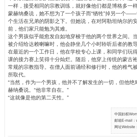
一样，接受相同的宗教训练，就好像他们都是博格多一
蒙赫纳桑说，她不想为了一个孩子而“牺牲”掉另一个—
个生活在兄弟的阴影之下。但她说，在对阿勒坦纳尔的
前，他们家只能勉为其难。
这个男孩似乎能愈发自如地穿梭于他的两个世界之间。
被介绍给达赖喇嘛时，他会静坐几个小时聆听后者的教
在最近的一个工作日，他在学校专心上课，和同学们玩
课的接力赛上笑得十分灿烂。随后，他穿上传统的蒙古
常规的宗教指导。在僧人面前诵经和修行时，他的稚气
所取代。
“当然，作为一个男孩，他并不了解发生的一切，但他绝
赫纳桑说。“他非常自在。”
“这就像是他的第二天性。”
中国妇权Women’
邮箱E-mail：w
网址Website：