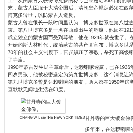
上一次由蒙古人获得博克多的称号已经是近300年前的事
末，蒙古人臣服于大清帝国后，清朝皇帝规定必须在西
博克多转世，以防蒙古人造反。
蒙古人曾在很长一段时间里认为，博克多世系在第八世
束。第八世博克多是一名在西藏出生的喇嘛，他因在191
成立独立的蒙古国而受到尊敬，他在1924年就去世了。
开始的斯大林时代，统治蒙古的共产党宣布，博克多世
70年的社会主义制度下，官员镇压了宗教，杀死了高级
了寺庙。
1990年蒙古发生民主革命后，达赖喇嘛透露，已在193
四岁男孩，他被秘密选定为第九世博克多，这个消息让
第九世博克多曾是达赖喇嘛的朋友，两人都在1959年逃
直默默无闻地生活在印度。
CHANG W. LEE/THE NEW YORK TIMES
甘丹寺的巨大镀金佛
多年来，在达赖喇嘛