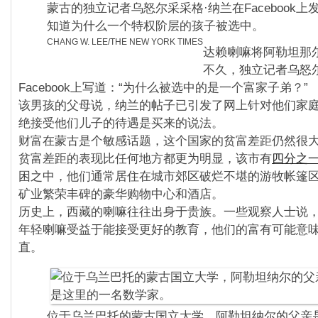
蒙古的独立记者乌怒尔采采格·纳兰在Facebook上
知道为什么一个特权阶层的孩子被选中。
CHANG W. LEE/THE NEW YORK TIMES
达赖喇嘛将阿勒坦那
不久，独立记者乌怒
Facebook上写道：“为什么被选中的是一个富家子弟？”
该男孩的父母说，纳兰的帖子已引发了网上针对他们家
绝接受他们儿子的待遇是买来的说法。
财富在蒙古是个敏感话题，这个国家的贫富差距仍然很
贫富差距的表现比任何地方都更为明显，该市有
四分之
困之中，他们通常居住在城市郊区破烂不堪的游牧帐篷
矿业繁荣丰碑的豪华购物中心和酒店。
历史上，西藏的喇嘛往往出身于贵族。一些观察人士说
年轻喇嘛受益于能接受更好的教育，他们的富有可能意
直。
位于乌兰巴托的蒙古国立大学，阿勒坦纳尔的父亲