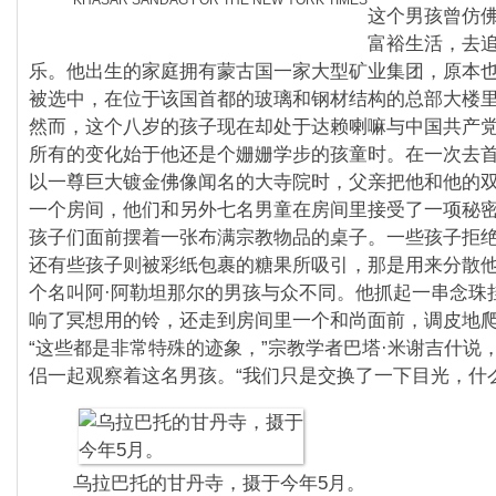
这个男孩曾仿
富裕生活，去
乐。他出生的家庭拥有蒙古国一家大型矿业集团，原本
被选中，在位于该国首都的玻璃和钢材结构的总部大楼
然而，这个八岁的孩子现在却处于达赖喇嘛与中国共产
所有的变化始于他还是个姗姗学步的孩童时。在一次去
以一尊巨大镀金佛像闻名的大寺院时，父亲把他和他的
一个房间，他们和另外七名男童在房间里接受了一项秘
孩子们面前摆着一张布满宗教物品的桌子。一些孩子拒
还有些孩子则被彩纸包裹的糖果所吸引，那是用来分散
个名叫阿·阿勒坦那尔的男孩与众不同。他抓起一串念珠
响了冥想用的铃，还走到房间里一个和尚面前，调皮地
“这些都是非常特殊的迹象，”宗教学者巴塔·米谢吉什说
侣一起观察着这名男孩。“我们只是交换了一下目光，什
乌拉巴托的甘丹寺，摄于今年5月。