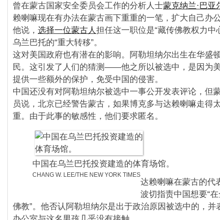
曾在蒙古国家安全委员会工作的分析人士
蒙克纳兰·巴亚
赖喇嘛现在有办法在蒙古画下重重的一笔，扩大自己办
他说，
选择一位蒙古人
担任这一职位是“藏传佛教权力中
乌兰巴托的“重大转移”。
这对美国政府也有潜在的影响。阿勒坦纳尔出生在华盛
民。这引发了人们的猜测——他之所以被选中，是因为
提供一些额外的保护，免受中国的侵害。
中国还没有对阿勒坦纳尔被选中一事公开发表评论，但
员说，北京已经警告蒙古，如果博克多与达赖喇嘛走得
重。由于此事的敏感性，他们要求匿名。
中国在乌兰巴托投资建造的体育场馆。
CHANG W. LEE/THE NEW YORK TIMES
达赖喇嘛在蒙古的代
波切指责中国想要“
佛教”。他否认阿勒坦纳尔是出于政治原因被选中的，并
办公室与这名男孩几乎没有接触。