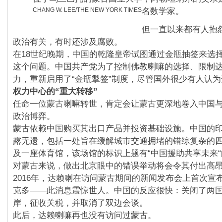
CHANG W. LEE/THE NEW YORK TIMES
名数学家。
但一直以来都有人抱
政治有关，有时还涉及腐败。
在18世纪晚期，中国的乾隆皇帝试图通过金瓶抽签来选
这个问题。中国共产党为了控制佛教喇嘛的选择、限制
力，重新启用了“金瓶掣签”制度，尽管国外很少有人认
权力中心的“重大转移”
任命一位蒙古喇嘛转世，肯定会让蒙古更深地卷入中国
政治博弈。
蒙古依赖中国购买其出口产品并投资基础设施。中国的
露无遗，包括一处旨在缓解城市交通拥堵的错综复杂的
及一座体育馆，该场馆的标识上题有“中国援助共享未来
对蒙古来说，做出北京眼中的错误举动将会令其付出高
2016年，达赖喇在访问蒙古期间的新闻发布会上首次宣
克多——此消息震惊世人。中国的反应很快：关闭了两
岸，征收关税，并取消了双边会谈。
此后，达赖喇嘛再也没有访问过蒙古。