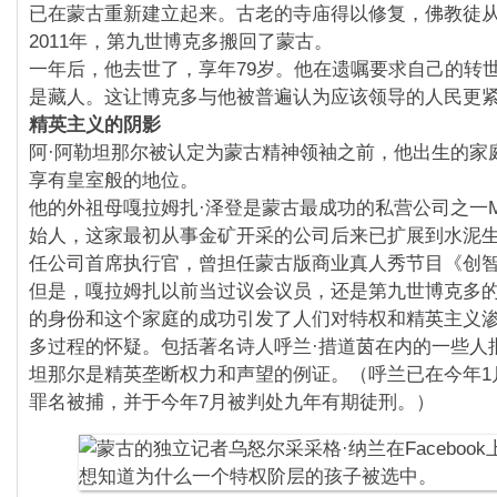
已在蒙古重新建立起来。古老的寺庙得以修复，佛教徒
2011年，第九世博克多搬回了蒙古。
一年后，他去世了，享年79岁。他在遗嘱要求自己的转
是藏人。这让博克多与他被普遍认为应该领导的人民更
精英主义的阴影
阿·阿勒坦那尔被认定为蒙古精神领袖之前，他出生的家
享有皇室般的地位。
他的外祖母嘎拉姆扎·泽登是蒙古最成功的私营公司之一Mon
始人，这家最初从事金矿开采的公司后来已扩展到水泥
任公司首席执行官，曾担任蒙古版商业真人秀节目《创
但是，嘎拉姆扎以前当过议会议员，还是第九世博克多
的身份和这个家庭的成功引发了人们对特权和精英主义
多过程的怀疑。包括著名诗人呼兰·措道茵在内的一些人
坦那尔是精英垄断权力和声望的例证。（呼兰已在今年1
罪名被捕，并于今年7月被判处九年有期徒刑。）