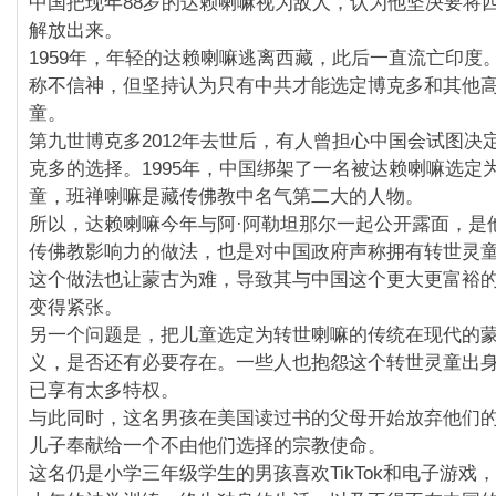
中国把现年88岁的达赖喇嘛视为敌人，认为他坚决要将
解放出来。
1959年，年轻的达赖喇嘛逃离西藏，此后一直流亡印度
称不信神，但坚持认为只有中共才能选定博克多和其他
童。
第九世博克多2012年去世后，有人曾担心中国会试图决
克多的选择。1995年，中国绑架了一名被达赖喇嘛选定
童，班禅喇嘛是藏传佛教中名气第二大的人物。
所以，达赖喇嘛今年与阿·阿勒坦那尔一起公开露面，是
传佛教影响力的做法，也是对中国政府声称拥有转世灵
这个做法也让蒙古为难，导致其与中国这个更大更富裕
变得紧张。
另一个问题是，把儿童选定为转世喇嘛的传统在现代的
义，是否还有必要存在。一些人也抱怨这个转世灵童出
已享有太多特权。
与此同时，这名男孩在美国读过书的父母开始放弃他们
儿子奉献给一个不由他们选择的宗教使命。
这名仍是小学三年级学生的男孩喜欢TikTok和电子游戏