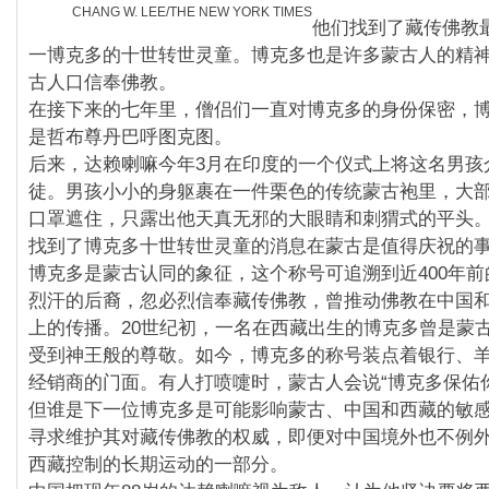
CHANG W. LEE/THE NEW YORK TIMES
他们找到了藏传佛教
一博克多的十世转世灵童。博克多也是许多蒙古人的精
古人口信奉佛教。
在接下来的七年里，僧侣们一直对博克多的身份保密，
是哲布尊丹巴呼图克图。
后来，达赖喇嘛今年3月在印度的一个仪式上将这名男孩
徒。男孩小小的身躯裹在一件栗色的传统蒙古袍里，大
口罩遮住，只露出他天真无邪的大眼睛和刺猬式的平头
找到了博克多十世转世灵童的消息在蒙古是值得庆祝的
博克多是蒙古认同的象征，这个称号可追溯到近400年
烈汗的后裔，忽必烈信奉藏传佛教，曾推动佛教在中国
上的传播。20世纪初，一名在西藏出生的博克多曾是蒙
受到神王般的尊敬。如今，博克多的称号装点着银行、
经销商的门面。有人打喷嚏时，蒙古人会说“博克多保佑你
但谁是下一位博克多是可能影响蒙古、中国和西藏的敏
寻求维护其对藏传佛教的权威，即便对中国境外也不例
西藏控制的长期运动的一部分。