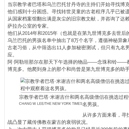
当宗教学者巴塔和乌兰巴托甘丹寺的主持们开始寻找博
他们感到十分困惑。寻找转世灵童的古老程序几乎已被
从国家档案馆翻出满是灰尘的旧宗教文献，并咨询了达
萨拉办公室的专家。
他们从2014年和2015年（也就是在第九世博克多去世
乌兰巴托的男孩名单中抽出了8万个名字，遵循神秘异象
古老习俗，从中筛选出11人参加秘密测试，但只有九名
应。
阿·阿勒坦那尔在那天下午选择的物品——念珠和铃——
博克多。他爬到身上的那个和尚曾是第九世博克多的助
宗教学者巴塔·米谢吉什和两名高级僧侣在挑选过程
CHANG W. LEE/THE NEW YORK TIMES
名男孩。
从许多方面来看，寻
战凸显了藏传佛教在蒙古的衰弱状况。