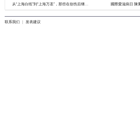
从“上海白纸”到“上海万圣”，那些在创伤后继续走上街头的年轻人
國際愛滋病日 陳
联系我们
|
发表建议