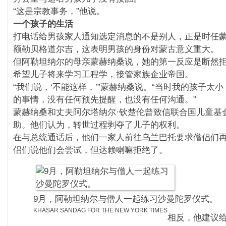
“这是宗教事务，”他说。
一个孩子的生活
打电话给男孩家人通知选定消息的不是别人，正是时任蒙
额勒贝格道尔吉，这表明男孩的身份对蒙古意义重大。
但阿勒坦纳尔的母亲蒙赫纳桑说，她的第一反应是断然
希望儿子将来学习工程学，接管家族企业帝国。
“我们说，‘不能这样，’”蒙赫纳桑说。“当时我的孩子太
的事情，没有任何预先提醒，也没有任何沟通。”
蒙赫纳桑和丈夫阿尔塔纳尔·钦楚伦曾致信联合国儿童基
助。他们认为，转世过程剥夺了儿子的权利。
在与总统通话后，他们一家人前往乌兰巴托要求僧侣们
侣们说他们会尝试，但达赖喇嘛拒绝了。
9月，阿勒坦纳尔与僧人一起练习沙曼陀罗仪式。
KHASAR SANDAG FOR THE NEW YORK TIMES
相反，他建议