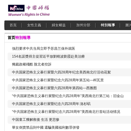
首頁
女性主義
婦女權益
加州分部
特別報導
圖
首页
特別報導
強烈要求中共当局立即予苏昌兰保外就医
154名諾獎得主促習近平放劉曉波劉霞赴美治療
獨裁政權殘酷 脫北者控訴
中共国家恐怖主义暴行展暨六四28周年纪念美西南北行活动花絮
中共国家恐怖主义暴行展暨纪念六四28周年第五站—柯瓦里
中共国家恐怖主义暴行展暨六四28周年第四站—西雅图
“中共国家恐怖主义暴行展暨纪念六四28周年”美西南北行第三站：旧金山
中共国家恐怖主义暴行展暨纪念六四28周年:洛杉矶
“中共国家恐怖主义暴行展暨纪念六四28周年”美西南北行首站活动情况
中国童工獲解救後 生活 更悲惨
華女倒賣禁品到中國 還騙美國福利數罪併發