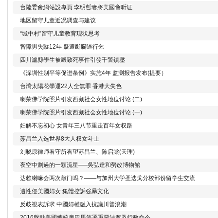
台陸委會網站設專頁 李明哲妻將美國會听证
地区留守儿童近况调查与建议
“城中村”留守儿童教育现状思考
智障男失蹤12年 疑遭斷腳逼行乞
四川瀘縣學生被毆致死事件引發千警鎮壓
《深圳性别平等促进条例》实施4年 监测报告发布(提要）
台灣太陽花學運22人全無罪 香港大失色
喇荣佛学院照片引发西藏社会女性地位讨论 (二)
喇荣佛学院照片引发西藏社会女性地位讨论 (一)
妇解不忘初心 女青年三八节重走百年女权路
苏昌兰入选世界8大人权女斗士
刘晓原律师看守所看望苏昌兰、陈启棠(天理)
夜空中劃過的一顆流星—–吳弘達和勞改博物館
达赖喇嘛会两次敲门吗？——与加州大学圣迭戈分校部份留学生交流
遭性侵美國婦女 集體控訴強暴文化
反歧視表訴求 中國婦權融入抗議川普浪潮
2016盤點美國總統奧巴馬签署重要法案及行政命令