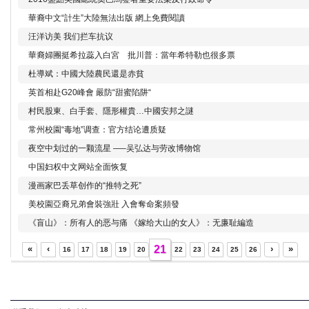
華裔中文“計生”大陸無法出版 網上免費閱讀
汪洋访美 我们拦车抗议
華裔婦團挺希拉蕊入白宮 批川普：當年希特勒也很多票
杜導斌：中國大陸農民還是赤貧
英首相赴G20峰會 嚴防“甜蜜陷阱“
村民股東、白手套、隱形權貴…中國安邦之謎
常州校園“毒地”调查：官方结论遭质疑
夜空中划过的一颗流星 —–吴弘达与劳改博物馆
中国妇权中文网站全面恢复
漫画家巴丢草创作的“推特之死”
美校園亞裔兄弟會裝強壯 入會奪命案頻發
《盲山》：所有人的恶与痛 《嫁给大山的女人》：无廉耻編造
«
‹
21
›
»
16
17
18
19
20
22
23
24
25
26