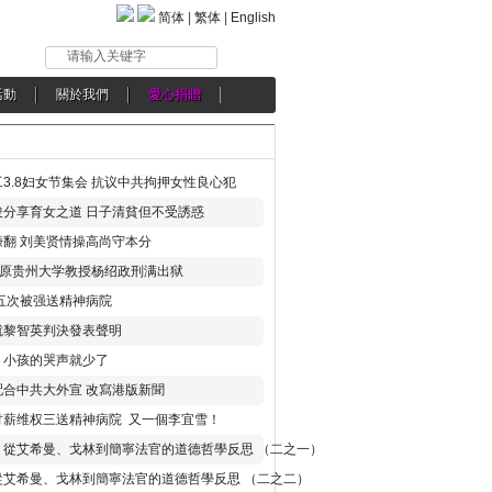
简体
|
繁体
|
English
请输入关键字
活動
關於我們
愛心捐贈
3.8妇女节集会 抗议中共拘押女性良心犯
分享育女之道 日子清貧但不受誘惑
翻 刘美贤情操高尚守本分
年 原贵州大学教授杨绍政刑满出狱
五次被强送精神病院
就黎智英判決發表聲明
，小孩的哭声就少了
合中共大外宣 改寫港版新聞
讨薪维权三送精神病院 又一個李宜雪！
：從艾希曼、戈林到簡寧法官的道德哲學反思 （二之一）
從艾希曼、戈林到簡寧法官的道德哲學反思 （二之二）