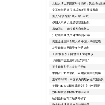
北航女博士罗茜茜举报导师：我必须站出
女工程師開揭 美職場掀反性騷擾風暴
港人“守護香港” 萬人遊行示威
伊朗大示威 女性勇破雙重枷鎖
昌蘭回家了 老父親卻永遠離去了
江歌案宣判 兇手陳世峰判20年
美重金抓国际贪腐大鳄 中国人举报猛增
花甲律师李昱函看守所受折磨
上海”携程亲子园”体罚儿童惹争议
华盛顿声援王炳章 想起“劳改”
王宇律师儿子三次留学梦破
中國留日女生被殺一年 網友轟閨密劉鑫
王军涛/張菁：中国权力高层女性严重缺失
美國#MeToo風潮 鼓勵女性對抗性騷擾
沙特婦女駕車解禁 女權有進展
輪到強制生育二胎的時候了
海夫納過世 男性審美將漸衰落