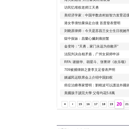
访民忆维权老师江天勇
美经济学家：中国半数农村娃智力发育迟
港女李倩怡棄保赴台後 首度發表聲明
刘晓原律师：今天是苏昌兰女士生日祝她
獄中探妹：昌蘭心臟刺痛頻繁
金变玲：“天勇，家门永远为你敞开”
法院判决自相矛盾，广州女厨师申诉
RFA: 谢丽华、胡星斗、张菁评《欢乐颂》
709被捕律師之妻李文足發表声明
姚诚民运联席会上介绍中国妇权
癌症治療專家聲明：劉曉波可以護送外國
美國孩子讀完大學 父母均花5.8萬
«
‹
20
15
16
17
18
19
21