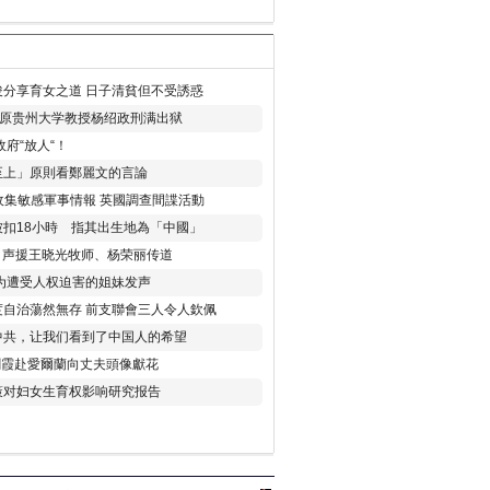
分享育女之道 日子清貧但不受誘惑
年 原贵州大学教授杨绍政刑满出狱
府“放人“！
至上」原則看鄭麗文的言論
收集敏感軍事情報 英國調查間諜活動
扣18小時 指其出生地為「中國」
) 声援王晓光牧师、杨荣丽传道
为遭受人权迫害的姐妹发声
度自治蕩然無存 前支聯會三人令人欽佩
中共，让我们看到了中国人的希望
劉霞赴愛爾蘭向丈夫頭像獻花
策对妇女生育权影响研究报告