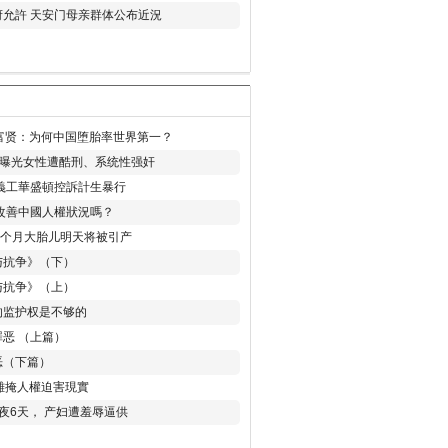
允許 天安门母亲群体公布近況
易富贤：为何中国堕胎率世界第一？
再曝光女性遭酷刑、系统性强奸
義工華盛頓控訴計生暴行
改善中國人權狀況嗎？
8个月大胎儿明天将被引产
与抗争》（下）
与抗争》（上）
的监护权是不够的
恶 （上篇）
恶（下篇）
 難掩人權迫害現實
夜6天， 产妇遭羞辱逼供