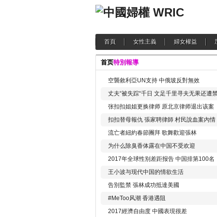
首頁
女性主義
婦女權益
首页
特別報導
空襲敘利亞UN支持 中俄玻反對無效
丈夫“被失踪“千日 文足千里寻夫无果还遭
张扣扣姐姐更换律师 原北京律师退出该案
扣扣替母報仇 張家聘律師 村民說血案內情
流亡者紐約春節團拜 歌舞歡迎張林
为什么除臭香体露在中国不受欢迎
2017年全球性别差距报告 中国排第100名
王小波与现代中国的情欲生活
告別監禁 張林成功抵達美國
#MeToo风潮 香港遇阻
2017經濟自由度 中國表現很差