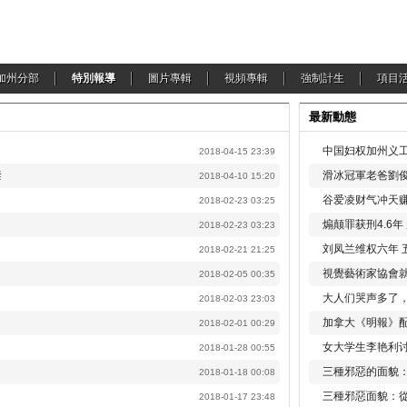
加州分部
特別報導
圖片專輯
視頻專輯
強制計生
項目
最新動態
中国妇权加州义工
2018-04-15 23:39
禁
滑冰冠軍老爸劉俊
2018-04-10 15:20
谷爱凌财气冲天赚
2018-02-23 03:25
煽颠罪获刑4.6
2018-02-23 03:23
刘凤兰维权六年 
2018-02-21 21:25
視覺藝術家協會
2018-02-05 00:35
大人们哭声多了
2018-02-03 23:03
加拿大《明報》配
2018-02-01 00:29
女大学生李艳利
2018-01-28 00:55
三種邪惡的面貌
2018-01-18 00:08
三種邪惡面貌：
2018-01-17 23:48