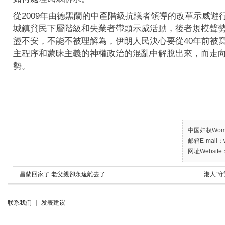
從2009年由德黑蘭的中產階級抗議者領導的改革示威遊
城鎮貧民下層階級和失業者帶頭示威活動，後者規模聲
盪不安，不能不被理解為，伊朗人民決心要從40年前被
主程序和蒙昧主義的神權政治的混亂中解脫出來，而走
勢。
中国妇权Women’
邮箱E-mail：w
网址Website：
昌蘭回家了 老父親卻永遠離去了
港人“守
联系我们
|
发表建议