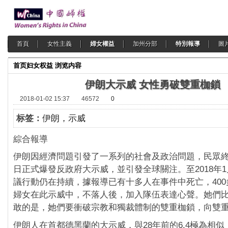
首頁
女性主義
婦女權益
加州分部
特別報導
圖
首页
妇女权益
浏览内容
伊朗大示威 女性勇破雙重枷鎖
2018-01-02 15:37
46572
0
标签：
伊朗，示威
綜合報導
伊朗因經濟問題引發了一系列的社會及政治問題，民眾終於2
日正式爆發反政府大示威，並引發全球關注。至2018年1
議行動仍在持續，據報導已有十多人在事件中死亡，40
婦女在此示威中，不落人後，加入隊伍表達心聲。她們
敢的是，她們要衝破宗教和獨裁體制的雙重枷鎖，向雙
伊朗人在首都德黑蘭的大示威，與28年前的6.4極為相