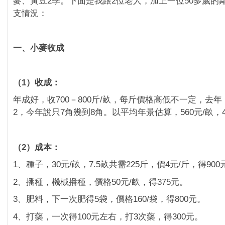
麥、黃豆2季。下面是我跟2位老人，加上一位50多歲的
支情況：
一、小麥收成
（1）收成：
年成好，收700－800斤/畝，每斤價格高低不一定，去年（
2，今年說只7角幾到8角。以平均年景估算，560元/畝，4
（2）成本：
1、種子，30元/畝，7.5畝共需225斤，價4元/斤，得900
2、播種，機械播種，價格50元/畝，得375元。
3、肥料，下一次肥得5袋，價格160/袋，得800元。
4、打藥，一次得100元左右，打3次藥，得300元。