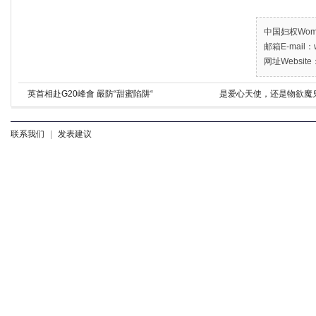
中国妇权Women’
邮箱E-mail：w
网址Website：
英首相赴G20峰會 嚴防“甜蜜陷阱“
是爱心天使，还是物欲魔鬼
联系我们
|
发表建议