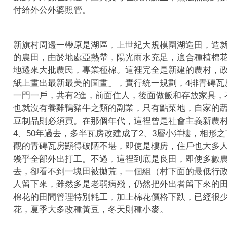
付給外公外婆照管。
新旗村周邊一帶原是湖區，上世紀大規模圍湖造田，造
的農田，由於地處亞熱帶，陽光雨水充足，適合種植棉
地遷來大批農民，專業種棉。這裡完全是新建的農村，
紙上畫出最新最美的圖畫」，實行統一規劃，4排青磚瓦
一門一戶，共有2進，前面住人，後面做飯和存放家具，
也就沒有養雞鴨豬牛之類的副業，只有點菜地，自家的
豆制品則必須買。在那個年代，這裡曾是社會主義新農
4、50年過去，多半瓦房改建成了2、3層小洋樓，相形
觀的青磚瓦房顯得破陋不堪，即使是樓房，住戶也大多
幾乎全部外出打工。不過，這裡到底是良田，即使多數
去，卻看不到一塊田被拋荒，一個組（村下面的最低行政
人留下來，雖然多是老弱病殘，仍然把外出者留下來的
棉花的田間管理特別耗工，加上棉花價格下跌，已經很
花，夏季大多改種黃豆，冬天則種小麥。