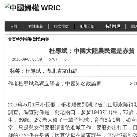
首頁
女性主義
婦女權益
加州分部
特別報導
圖
首页
特別報導
浏览内容
杜導斌：中國大陸農民還是赤貧
2016-09-05 03:39
5767
0
标签：
杜導斌
，
湖北省京山縣
作者杜導斌為獨立學者，中國知名政論家。 2016年
2016年5月1日小長假，筆者順便到湖北省京山縣永隆鎮
調查。調查對像是一對老兩口，爹爹1943年出生，73歲，
生，69歲。2位老人修了一輩子地球，育有5女1男，如
堂，只是兒女們要麼讀書後進城工作，要麼外出打工，
歲的小外孫在身邊，因其父母在廣東謀生，無法照顧到