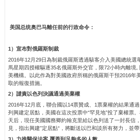
美国总统奥巴马離任前的行政命令：
1）宣布對俄羅斯制裁
2016年12月29日為制裁俄羅斯透過駭客介入美國總統
馬星期四授權驅逐35名俄羅斯外交官，限72小時內離境,
美機構。以此作為對美國政府所稱的俄羅斯干預2016年
取的報復措施。
2）譴責以色列決議通過美棄權
2016年12月底，聯合國以14票贊成、1票棄權的結果通
列興建定居點，美國在這次投票中“罕見地”投了棄權票
天后，現任美國國務卿約翰克里給以色列送了一封長信
見，指出興建”定居點“，將斷送以巴和談所有努力，並
3）力推醫保法案 覆蓋到足夠多的人數