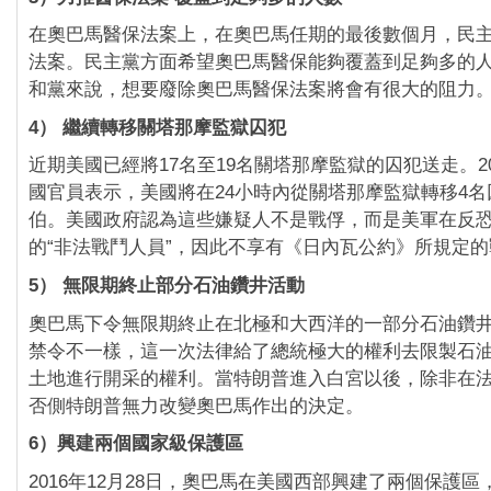
在奧巴馬醫保法案上，在奧巴馬任期的最後數個月，民
法案。民主黨方面希望奧巴馬醫保能夠覆蓋到足夠多的
和黨來說，想要廢除奧巴馬醫保法案將會有很大的阻力
4） 繼續轉移關塔那摩監獄囚犯
近期美國已經將17名至19名關塔那摩監獄的囚犯送走。20
國官員表示，美國將在24小時內從關塔那摩監獄轉移4
伯。美國政府認為這些嫌疑人不是戰俘，而是美軍在反
的“非法戰鬥人員”，因此不享有《日內瓦公約》所規定
5） 無限期終止部分石油鑽井活動
奧巴馬下令無限期終止在北極和大西洋的一部分石油鑽
禁令不一樣，這一次法律給了總統極大的權利去限製石
土地進行開采的權利。當特朗普進入白宮以後，除非在
否側特朗普無力改變奧巴馬作出的決定。
6）興建兩個國家級保護區
2016年12月28日，奧巴馬在美國西部興建了兩個保護