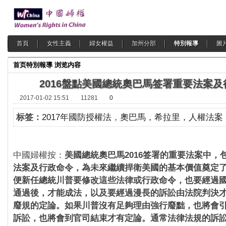
首頁
女性主義
婦女權益
加州分部
特別報導
圖
首页
特別報導
浏览内容
2016盤點美國總統奧巴馬签署重要法案及
2017-01-02 15:51
11281
0
标签：
2017年國防授權法
，
奧巴馬，希拉里，人權法案
中國婦權按：
美國總統奧巴馬2016签署的重要法案中，
法案及行政命令，為未來繼續捍衛美國的基本價值奠定
便新任總統川普要修改這些法律或行政命令，也要經過
通過後，才能成法，以及要經過漫長的訴訟由法院判決
廢規的定論。如果川普沒有足夠理由強行廢黜，也將會
訴訟，也將會到官司結束才有定論。通常法律法規的訴