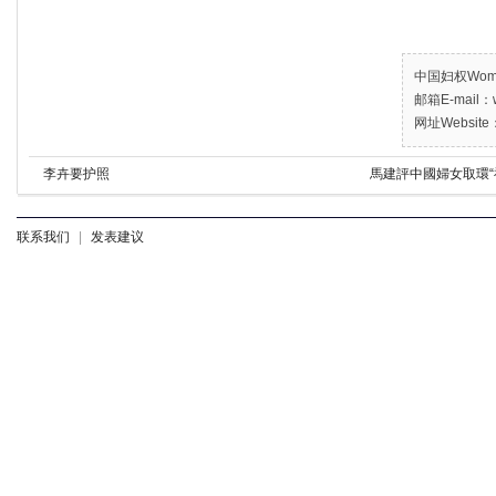
中国妇权Women’
邮箱E-mail：w
网址Website：
李卉要护照
馬建評中國婦女取環“
联系我们
|
发表建议