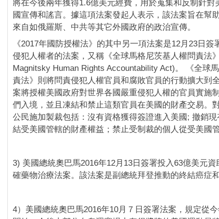
將在今後兩年獲得1.6億美元經費，用於蒐集和反制針對
國宣傳和謠言。據這項法案發起人表示，該法案旨在幫
來自如俄羅斯、中共等其它外國政府的政治宣傳。
《2017年國防授權法》的其中另一項法案是12月23日
侵犯人權者的法案，又稱《全球馬格尼茨基人權問責法》(the
Magnitsky Human Rights Accountability Act)
責法》則將問責侵犯人權官員和腐敗官員的行動擴大到
案將授權美國政府對世界各國嚴重侵犯人權的官員實施
們入境，並且凍結和禁止這類官員在美國的財產交易。
公民施加製裁包括：沒有資格獲得簽證進入美國; 撤銷現有
結受美國管轄的財產權益；禁止受制裁的個人從受美國
3) 美國總統奧巴馬2016年12月13日簽署投入63億美
確藥物治療法案。該法案是副總統拜登推動的終結癌症
4）美國總統奧巴馬2016年10月７日簽署法案，規定從