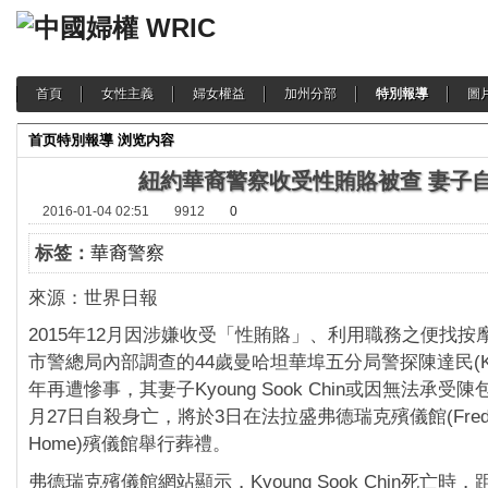
首頁
女性主義
婦女權益
加州分部
特別報導
圖
首页
特別報導
浏览内容
紐約華裔警察收受性賄賂被查 妻子
2016-01-04 02:51
9912
0
标签：
華裔警察
來源：世界日報
2015年12月因涉嫌收受「性賄賂」、利用職務之便找按
市警總局內部調查的44歲曼哈坦華埠五分局警探陳達民(Kenn
年再遭慘事，其妻子Kyoung Sook Chin或因無法承
月27日自殺身亡，將於3日在法拉盛弗德瑞克殯儀館(Frederic
Home)殯儀館舉行葬禮。
弗德瑞克殯儀館網站顯示，Kyoung Sook Chin死亡時