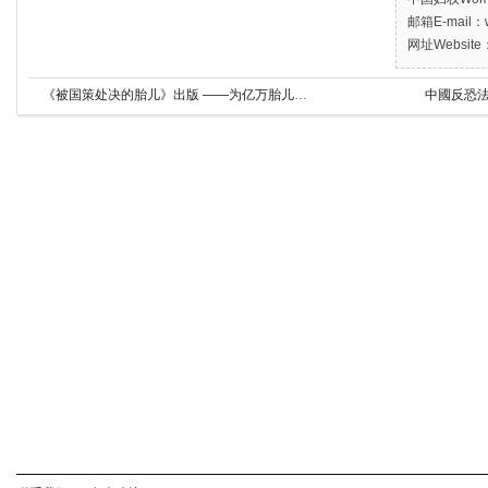
邮箱E-mail：w
网址Website：
《被国策处决的胎儿》出版 ——为亿万胎儿送葬
中國反恐法