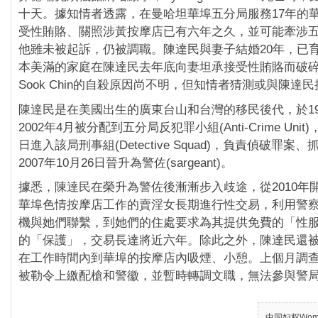
十天。據知情者透露，在曼哈坦華埠五分局服務17年的
受性賄賂、關照涉黃按摩店已有六年之久，並可能牽涉
他雖未被起訴，仍被調職。陳達民與妻子結婚20年，已
本美滿的家庭在陳達民去年底向妻坦承接受性賄賂而破碎。
Sook Chin的自殺原因尚不明，但知情者猜測或與陳達
陳達民是在美國出生的廣東台山和台灣的移民後代，於19
2002年4月被分配到五分局反犯罪小組(Anti-Crime Unit)
日進入該局刑事組(Detective Squad)，負責偵破罪案
2007年10月26日晉升為警佐(sargeant)。
據悉，陳達民在榮升為警佐後漸漸步入歧途，從2010年
華埠色情按摩店工作的賣淫女長期進行性交易，利用警
機與她們聯繫，到她們的住處要求為其提供免費的「性
的「保護」，交易長達將近六年。除此之外，陳達民還
在工作時間內到華埠的按摩店內吸煙、小憩。上個月調
被勒令上繳配槍和警徽，並暫時轉調文職，無法參與警
中国妇权Women’