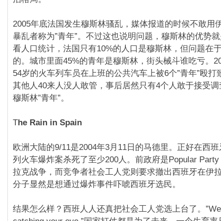
2005年底法国发生穆斯林骚乱，媒体报道的时候不敢用
暴乱者称为”青年”。不过这也说明问题，穆斯林的优势
看人口统计，法国只有10%的人口是穆斯林，但问题在
的。城市里面45%的青年是穆斯林，街头械斗谁吃亏。20
54岁的火车列车员在上班的公共汽车上被6个”青年”殴
其他人40来人没人敢管，事后居然只有4个人敢于接受
穆斯林”青年”。
T
he Rain in Spain
欧洲大陆的9/11是2004年3月11日的马德里。正好在西
列火车爆炸案杀死了至少200人。前政府是Popular Par
拉克战争，而竞争者社会工人党则要求撤出西班牙在伊
分子显然是想通过爆炸事件吓唬西班牙选民。
结果怎么样？西班人人还真把社会工人党选上台了。”We apolo