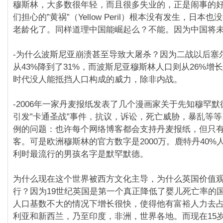
穆斯林，大多数很年轻，而且很多失业的，正是闹事的好
们担心的”黄祸”（Yellow Peril）根本没有发生，日本
老龄化了。同样道理中国能崛起么？不能。因为中国将
-为什么波斯尼亚崩溃甚至导致大屠杀？因为二战以后塞
从43%降到了31%，而波斯尼亚穆斯林人口则从26%增长
时代没人能抵挡人口构成的威力，除非内战。
-2006年一家丹麦报纸发表了几个漫画家关于先知穆罕
引发”卡通圣战”事件，抗议，诉讼，死亡威胁，暴乱等
例的问题：也许每个网络博客都会支持丹麦报纸，但只有
客。可是欧洲穆斯林的官方数字是2000万。鹿特丹40%
利时最流行的男孩名字是默罕默德。
为什么现在这个世界被西方文化主导，为什么英国价值
行？因为19世纪英国是第一个真正降低了婴儿死亡率的
人口基数不大的情况下增长很快，使得他有富裕人力去
利亚和新西兰，乃至印度，非洲，世界各地。而现在15