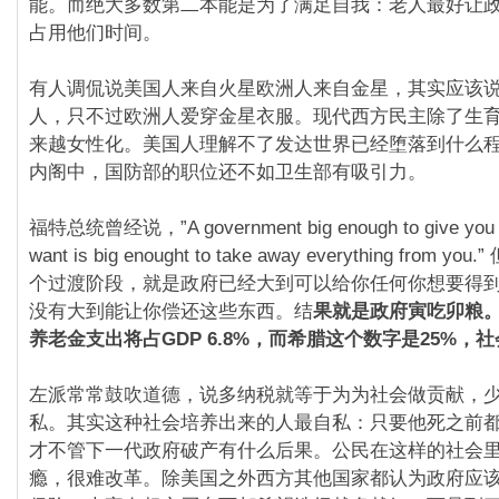
能。而绝大多数第二本能是为了满足自我：老人最好让
占用他们时间。
有人调侃说美国人来自火星欧洲人来自金星，其实应该
人，只不过欧洲人爱穿金星衣服。现代西方民主除了生
来越女性化。美国人理解不了发达世界已经堕落到什么
内阁中，国防部的职位还不如卫生部有吸引力。
福特总统曾经说，”A government big enough to give you e
want is big enought to take away everything from 
个过渡阶段，就是政府已经大到可以给你任何你想要得
没有大到能让你偿还这些东西。结
果就是政府寅吃卯粮。
养老金支出将占GDP 6.8%，而希腊这个数字是25%，
左派常常鼓吹道德，说多纳税就等于为为社会做贡献，
私。其实这种社会培养出来的人最自私：只要他死之前
才不管下一代政府破产有什么后果。公民在这样的社会
瘾，很难改革。除美国之外西方其他国家都认为政府应