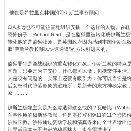
-他也是希拉里克林顿的前伊斯兰事务顾问
CIA永远也不可能往基地组织安插一个这样的人物。在
恐怖份子，Richard Reid，是在监狱里被转化成伊斯
转化他的是监狱牧师，是英国政府因为感到本国伊斯兰
取”伊斯兰教长移民快速通道”的方法引进来的。
监狱罪犯是圣战组织的重点转化对象。伊斯兰教的特点
问题，只要是为了安拉，什么都可以做，包括奢侈生活
人是没有问题的，实际上还很有吸引力：你可以当它是
后女权时代堕落形象的避难所，是新奇的东方神秘宗教
家，……
伊斯兰极端主义是怎么渗透得这么快的？瓦哈比（Wahha
军事性质的穆斯林教派，也是本拉登和9/11的11个恐怖
沙特国教。沙特通过赞助学校和清真寺来向全世界输出
结果就是本来不激进的穆斯林人口也变得激进了。