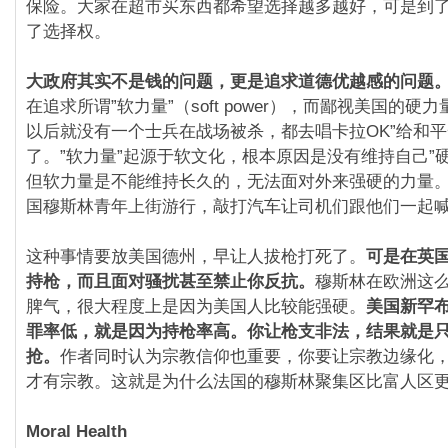
保险。大家在超市买东西都希望选择越多越好，可是到
了选择权。
大政府其实不是钱的问题，更是追求道德优越感的问题
在追求所谓”软力量”（soft power），而鄙视美国的硬
以后就没有一个士兵在战场被杀，都去唱卡拉OK”给和平
了。”软力量”起源于软文化，根本原因是没有维持自己”
但软力量是不能维持长久的，无法面对外来强硬的力量。9
国穆斯林青年上街游行，敲打汽车让司机们跟他们一起喊
这种事情要放美国德州，早让人拔枪打死了。
可是在英
持枪，而且面对骚扰甚至禁止你反抗。
穆斯林在欧洲这
脾气，很大程度上是因为美国人比较能强硬。
美国新罕
罪率低，就是因为持枪率高。你让枪支非法，结果就是
抢。
作者同时认为宗教信仰也重要，你要让宗教边缘化
才有宗教。这就是为什么法国的穆斯林聚集区比富人区
Moral Health