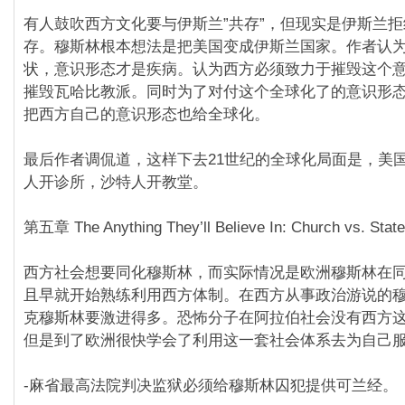
有人鼓吹西方文化要与伊斯兰”共存”，但现实是伊斯兰
存。穆斯林根本想法是把美国变成伊斯兰国家。作者认
状，意识形态才是疾病。认为西方必须致力于摧毁这个
摧毁瓦哈比教派。同时为了对付这个全球化了的意识形
把西方自己的意识形态也给全球化。
最后作者调侃道，这样下去21世纪的全球化局面是，美
人开诊所，沙特人开教堂。
第五章 The Anything They’ll Believe In: Church vs. State
西方社会想要同化穆斯林，而实际情况是欧洲穆斯林在
且早就开始熟练利用西方体制。在西方从事政治游说的
克穆斯林要激进得多。恐怖分子在阿拉伯社会没有西方
但是到了欧洲很快学会了利用这一套社会体系去为自己
-麻省最高法院判决监狱必须给穆斯林囚犯提供可兰经。