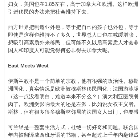
妇女，美国也在1.85左右，高于加拿大和欧洲。这样欧
引进移民的办法来把社会维持下去。
西方世界把制造业外包，等于把自己的孩子也外包，等
即使是这样也维持不了多久，世界总人口也在减缓增涨，2
想吸引高素质外来移民，但可能不久以后高素质人才会
国人和印度人可能觉得何必非得去加拿大呢。
East Meets West
伊斯兰教不是一个简单的宗教，他有很强的政治性。穆
洲同化，真实情况是欧洲被穆斯林移民同化：法国游泳
（这一点没看明白，难道本来不分么？）澳大利亚医院
肉了。欧洲受影响最大的还是左派，比如说女权主义者
斯林，但有很多很多穆斯林邻居的法国女人出门，也要
可兰经是一整套生活方式，杜绝一切好奇和问题。联合国统
年内被翻译成西班牙语的书籍，甚至超过上千年内翻译