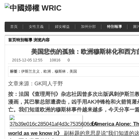
首頁
女性主義
婦女權益
加州分部
特別報導
圖
首页
特別報導
浏览内容
美国悲伤的孤独：欧洲穆斯林化和西方
2015-12-05 12:55
10816
0
标签：
伊斯兰主义
，
欧洲
，
穆斯林
，
美国
文章来源：GK同人于野
按：法国《查理周刊》杂志社因曾多次出版讽刺伊斯兰
漫画，其巴黎总部遭袭击，凶手用AK冲锋枪和火箭筒屠杀
亡。我们知道欧洲的穆斯林事件越来越多，今天分享一
《America Alone: Th
world as we know it》
副标题的意思是说”我们知道的这