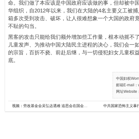
命。我们做了本应该是中国政府应该做的事，但却被中
华组织，自2012年以来，我们在大陆的4名主要义工被
箱多次受到攻击、破坏，让人很难想象一个大国的政府
不耻的勾当。
黑客的攻击只能给我们额外增加些工作量，根本动摇不
儿童发声、为推动中国大陆民主进程的决心，我们会一
的宗旨，百折不挠、前赴后继，与一切侵犯妇女儿童权
底。
中国妇权Women’
邮箱E-mail：w
网址Website：
视频：劳改基金会吴弘达遇难 追思会在国会图书馆举办
中共国家恐怖主义暴