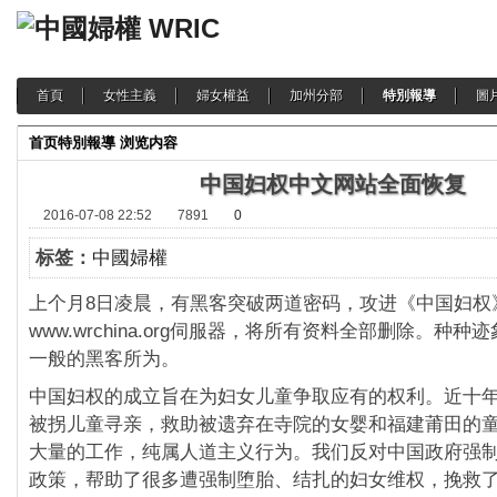
首頁
女性主義
婦女權益
加州分部
特別報導
圖
首页
特別報導
浏览内容
中国妇权中文网站全面恢复
2016-07-08 22:52
7891
0
标签：
中國婦權
上个月8日凌晨，有黑客突破两道密码，攻进《中国妇权
www.wrchina.org伺服器，将所有资料全部删除。种
一般的黑客所为。
中国妇权的成立旨在为妇女儿童争取应有的权利。近十
被拐儿童寻亲，救助被遗弃在寺院的女婴和福建莆田的
大量的工作，纯属人道主义行为。我们反对中国政府强
政策，帮助了很多遭强制堕胎、结扎的妇女维权，挽救