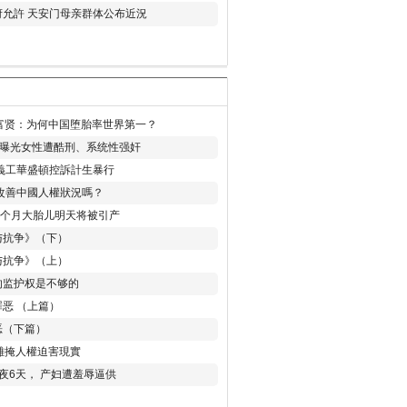
允許 天安门母亲群体公布近況
易富贤：为何中国堕胎率世界第一？
再曝光女性遭酷刑、系统性强奸
義工華盛頓控訴計生暴行
改善中國人權狀況嗎？
8个月大胎儿明天将被引产
与抗争》（下）
与抗争》（上）
的监护权是不够的
恶 （上篇）
恶（下篇）
 難掩人權迫害現實
夜6天， 产妇遭羞辱逼供