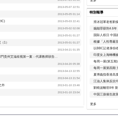
更多
2013-05-07 22:51
特別報導
2013-05-05 01:14
IC)
2013-05-03 22:41
滑冰冠軍老爸劉俊
煽颠罪获刑4.6
2013-05-02 02:08
国际人权日 中国政
2013-05-01 01:27
根據「人性尊嚴
（1）
2013-05-01 01:27
以BBC記者身份
2013-04-21 01:35
印度女上海轉機被
部門
贵州艾滋歧视第一案：代课教师狀告县府部門
每周一展(第五期
2013-04-20 05:38
每周一展第四期 
2013-04-13 22:55
夏博義指香港高
2013-04-13 21:54
江油人集体反抗
之外
2013-01-10 23:46
劉曉波離世8年 
2013-01-10 23:04
中国三孩催生政
更多