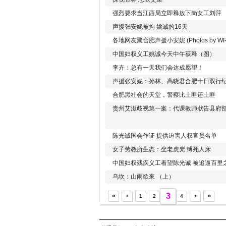
强烈要求当江西局立即释放下岗女工刘萍
声援张安妮被拘 姚诚的16天
各地网友聚合肥声援小安妮 (Photos by WR
中国妇权义工姚诚今天中午获释（图）
李卉：总有一天我们会达成愿望！
声援张安妮：孙林、高晓君合肥十日双行纪
合肥黑社会的天堂，警察比土匪还土匪
贵州艾滋歧视第一案：代课教师狀告县府
陈光诚国会作证 提供迫害人权官员名单
女子劳教所生态：坐老虎凳 缚死人床
中国妇权残疾义工看望陈光诚 被追逼百里
乌坎：山雨欲來 （上）
«
‹
3
›
»
1
2
4