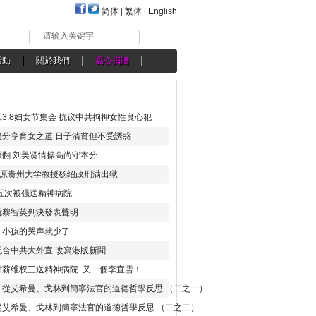
简体
|
繁体
|
English
请输入关键字
活動
關於我們
愛心捐贈
3.8妇女节集会 抗议中共拘押女性良心犯
分享育女之道 日子清貧但不受誘惑
翻 刘美贤情操高尚守本分
年 原贵州大学教授杨绍政刑满出狱
五次被强送精神病院
就黎智英判決發表聲明
，小孩的哭声就少了
合中共大外宣 改寫港版新聞
讨薪维权三送精神病院 又一個李宜雪！
：從艾希曼、戈林到簡寧法官的道德哲學反思 （二之一）
從艾希曼、戈林到簡寧法官的道德哲學反思 （二之二）