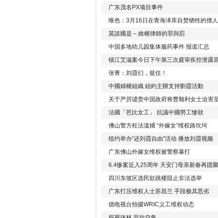
广东茂名PX项目事件
唯色：3月16日在青海泽库自焚牺牲的僧
莫談國是 – 維權律師的罪與罰
中国多地幼儿园集体服药事件 报道汇总
镇江艾滋案今日下午第三次庭审疾控泄露
张菁：刘霞们，挺住！
中國婦權組織 紐約主辦支持劉霞活動
关于严厉谴责中国政府将曹顺利女士迫害
法國「芭比女工」 抗議中國勞工慘狀
佛山警方枉法滥捕 “外嫁女”维权路坎坷
纽约举办“还刘霞自由”活动 播放刘霞视频
广东佛山外嫁女维权被警察暴打
6.4惨案近入25周年 天安门母亲新春再团
四川东坡区选民欲跳楼阻止非法选举
广东打压维权人士苏昌兰 手段极其恶劣
德电视台拍摄WRIC义工维权动态
探视张林 悲欣交集