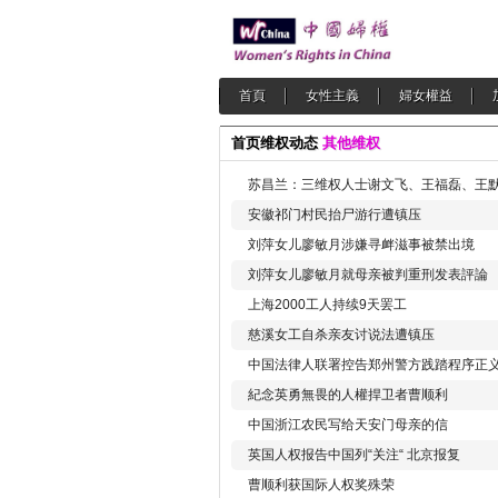
首頁
女性主義
婦女權益
首页
维权动态
其他维权
苏昌兰：三维权人士谢文飞、王福磊、王
安徽祁门村民抬尸游行遭镇压
刘萍女儿廖敏月涉嫌寻衅滋事被禁出境
刘萍女儿廖敏月就母亲被判重刑发表評論
上海2000工人持续9天罢工
慈溪女工自杀亲友讨说法遭镇压
中国法律人联署控告郑州警方践踏程序正
紀念英勇無畏的人權捍卫者曹顺利
中国浙江农民写给天安门母亲的信
英国人权报告中国列“关注“ 北京报复
曹顺利获国际人权奖殊荣