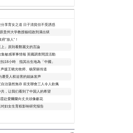
分享育女之道 日子清貧但不受誘惑
年 原贵州大学教授杨绍政刑满出狱
府“放人“！
至上」原則看鄭麗文的言論
收集敏感軍事情報 英國調查間諜活動
扣18小時 指其出生地為「中國」
) 声援王晓光牧师、杨荣丽传道
为遭受人权迫害的姐妹发声
度自治蕩然無存 前支聯會三人令人欽佩
中共，让我们看到了中国人的希望
劉霞赴愛爾蘭向丈夫頭像獻花
策对妇女生育权影响研究报告