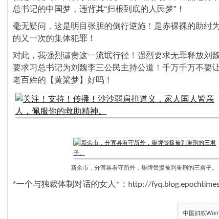
总书记的中国梦，违背其“归根到底的人民梦”！
毫无疑问，这是明目张胆的倒行逆施！是赤裸裸的助纣
的又一次的集体犯罪！
对此，我强烈谴责这一流氓行径！强烈要求无罪释放刘
要求习总书记为刘魏李三公民主持公道！千万千万不要
老百姓的【黄粱梦】好吗！
新余市，分宜县看守所外，舉牌聲援被判重刑的三君子。
*
一个与独裁体制对话的女人
：
*
http://fyq.blog.epochtime
中国妇权Women’