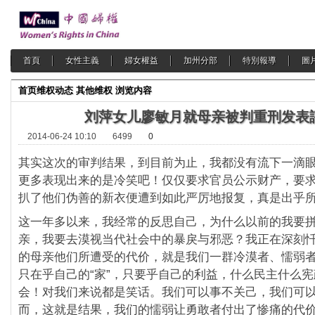
首頁
女性主義
婦女權益
加州分部
特別報導
圖
首页
维权动态
其他维权
浏览内容
刘萍女儿廖敏月就母亲被判重刑发表
2014-06-24 10:10
6499
0
其实这次的审判结果，到目前为止，我都没有流下一滴
更多表现出来的是冷笑吧！仅仅要求官员公示财产，要
扒了他们伪善的新衣便遭到如此严厉地报复，真是出乎
这一年多以来，我经常的反思自己，为什么以前的我要
亲，我要去漠视当代社会中的暴戾与邪恶？我正在深刻
的母亲他们所遭受的代价，就是我们一群冷漠者、懦弱
只在乎自己的“家”，只要乎自己的利益，什么民主什么
会！对我们来说都是笑话。我们可以事不关己，我们可
而，这就是结果，我们的懦弱让勇敢者付出了惨痛的代