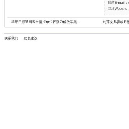
邮箱E-mail：w
网址Website：
苹果日报遭网袭台情报单位怀疑乃解放军黑客所为
刘萍女儿廖敏月
联系我们
|
发表建议