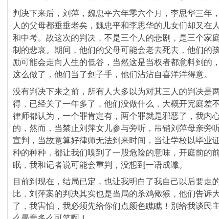
判决下来后，刘萍，魏忠平六年零六个月，李思华三年
人的父母都垂垂老矣，魏忠平和李思华的儿女们却又在
和中考。故这次的判决，不是三个人的悲剧，是三个家
制的悲哀。期间，他们的父母可能会老去死去，他们的
励可能会走向人生的低谷，当然这是当权者都意料到的
这么做了，他们当了刽子手，他们沾沾自喜洋洋得意。
没有判决下来之前，所有人大多以为对其三人的判决是
得，已经关了一年多了，他们没做什么，大概开完庭差
律师都认为，一个罪肯定有，两个罪就是邪恶了，我内
的，然而，当禁止刘萍女儿参与旁听，吊销刘萍母亲旁
宣判，当故意算好律师无法到来时间，当让学校以毕业
种的种种，都让我们嗅到了一股危险的意味，开庭前的
眠，我和记者说可能会重判，没想到一语成谶。
目前到现在，结局已定，也让我明白了我自己以后要走
比，刘萍案的判决其实也是当局的杀鸡儆猴，他们告诉大
了，我害怕，我必须先给你们点颜色瞧瞧！别给我谈民主
么愚蠢多么可笑啊！