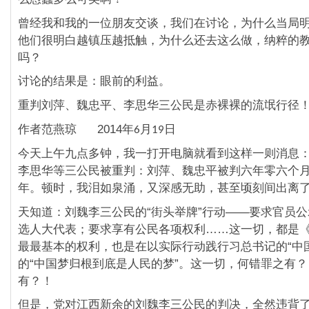
曾经我和我的一位朋友交谈，我们在讨论，为什么当局
他们很明白越镇压越抵触，为什么还去这么做，纳粹的
吗？
讨论的结果是：眼前的利益。
重判刘萍、魏忠平、李思华三公民是赤裸裸的流氓行径
作者范燕琼 2014
年
月
日
6
19
今天上午九点多钟，我一打开电脑就看到这样一则消息
李思华等三公民被重判：刘萍、魏忠平被判六年零六个
年。顿时，我泪如泉涌，又深感无助，甚至顷刻间出离
天知道：刘魏李三公民的“街头举牌”行动——要求官员
选人大代表；要求享有公民各项权利……这一切，都是
最最基本的权利，也是在以实际行动践行习总书记的“中
的“中国梦归根到底是人民的梦”。这一切，何错罪之有
有？！
但是，党对江西新余的刘魏李三公民的判决，全然违背