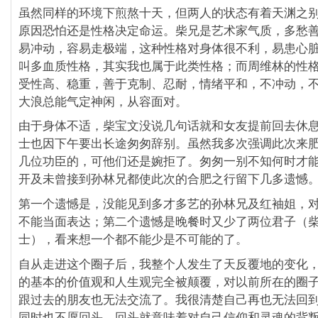
虽然同样的环境下煎熬十天，但两人的状态有着天渊之
原因恐怕还是性格决定命运。柴兄是艺术家气质，多愁
易冲动，容易走极端，这种性格对身体很不利，易患心
叫多血质性格，其实我也属于此类性格；而周维林的性
受性高、稳重，善于克制、忍耐，情绪平和，不冲动，
大浪总能气定神闲，从容面对。
由于身体不适，柴宝文没说几句话就和女友提前回去休
士也因下午要出长途匆匆辞别。虽然我多次强调此次来
几位功臣的，可他们还是婉拒了。匆匆一别不知何时才
开及未曾接到孙林兄都使此次的合肥之行留下几多遗憾
第一个遗憾是，没能见到多才多艺的孙林兄及红袖姐，
不能当面表达；第二个遗憾是晚餐时又少了两位君子（
士），看来想一个都不能少是不可能的了。
自从走进这个圈子后，我整个人发生了天反覆地的变化
的基本的价值观和人生观完全被颠覆，对以前所在的圈
跟过去的朋友也无法交流了。我很清楚自己再也无法回
同时也不愿回头，回头就意味着对自己信仰和灵魂的背