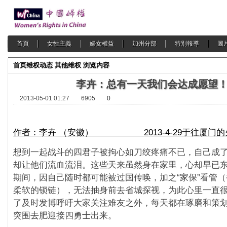
首頁
女性主義
婦女權益
加州分部
特別報導
圖
首页
维权动态
其他维权
浏览内容
李卉：总有一天我们会达成愿望
2013-05-01 01:27
6905
0
作者：李卉 （安徽） 2013-4-29于往厦门的
想到一起战斗的四君子被拘心如刀绞疼痛不已，自己成
却让他们流血流泪。这些天来虽然身在家里，心却早已
期间，因自己随时都可能被过国传唤，加之“家保”看管
柔软的锁链），无法抽身前去省城探视，为此心里一直
了及时发博呼吁大家关注难友之外，每天都在琢磨和策划
突围去肥迎接四勇士出来。