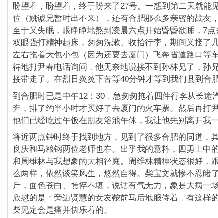
盼望着，盼望着，终于盼来了27号。一想到第二天就能
位（姚诚兄暂时出不来），还有合肥那么多亲密的战友
至于又失眠，眼睁睁地熬到凌晨六点开始昏昏欲睡，7点
双眼强打精神起床，匆匆洗漱、收拾行李，期间又接了几
左右拖着大包小包（因为还要去厦门）飞奔省道路口等车
待地打尹春电话询问，他无奈地说接不到孙林兄了，孙
接带走了。在烈日炎炎下苦等40分钟才等到我们县到合
到合肥时已是中午12：30，急匆匆拖着四件行李从长途
奔，排了约半小时才买好了去厦门的火车票。然后再打
他们已经吃过午饭在朋友浴池午休，我让他先别离开我
将近两点钟时终于找到地方，见到了很多合肥的同道，
良庆和马粮钢两位老师也在。出乎我的意料，四勇士中
和周维林与我想象的大相径庭。周维林精神状态很好，
么两样，依然谈笑风生，悠然自得。柴宝文就惨不忍睹
斤，面色苍白、憔悴不堪，说话有气无力，象是大病一
欣慰的是：旁边贤慧的女友鞍前马后地服侍着，有这样
柴兄定会是痛并快乐着的。