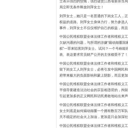
士表示强烈的愤慨，强烈谴责江西省新余当局
局立即无条件释放刘萍女士！
刘萍女士，她只是一名普通的下岗女工人，正
权益的道路。刘萍女士身体力行，努力参选人
事件，刘萍女士不仅仅维护自己的权益，而且
中国公民维权联盟全体法律工作者和维权义工
欠缺沟通的问题，与所谓的涉嫌“煽动颠覆国
权”一罪来陷害刘萍女士。试问？一个号称能
表、表达要求官员财产公开的主张都受不了！
中国公民维权联盟全体法律工作者和维权义工
留下岗女工人刘萍女士，必将引发中国网民和
府带来极大的负面影响和蒙上阴影，而且更加
中国公民维权联盟全体法律工作者和维权义工
平倡导要建造法治社会的宗旨相违背的，拘留
引起更加多的正义网民和访民勇敢地站出来声
中国公民维权联盟全体法律工作者和维权义工
女士到底是如何煽动颠覆一个拥有数百万军队
天不稳定的社会火上加油，更加是只会加深社
中国公民维权联盟全体法律工作者和维权义工