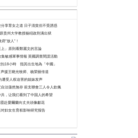
分享育女之道 日子清貧但不受誘惑
年 原贵州大学教授杨绍政刑满出狱
府“放人“！
至上」原則看鄭麗文的言論
收集敏感軍事情報 英國調查間諜活動
扣18小時 指其出生地為「中國」
) 声援王晓光牧师、杨荣丽传道
为遭受人权迫害的姐妹发声
度自治蕩然無存 前支聯會三人令人欽佩
中共，让我们看到了中国人的希望
劉霞赴愛爾蘭向丈夫頭像獻花
策对妇女生育权影响研究报告