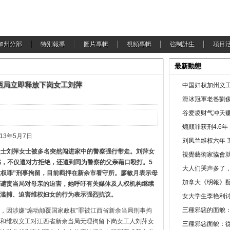
加州分部
特別報導
圖片專輯
視頻專輯
強制計生
項目
最新動態
西局立即释放下岗女工刘萍
中国妇权加州义工
滑冰冠軍老爸劉俊
谷爱凌财气冲天赚
煽颠罪获刑4.6
5月7日
刘凤兰维权六年 
权人士刘萍女士被
多名
突然闯进家中的警察强行带走。刘萍女
視覺藝術家協會
书，不仅遭对方拒绝，还遭到同为警察的父亲藉口殴打。5
大人们哭声多了
政权罪”刑事拘留，目前羁押在新余市看守所。廖敏月表示母
加拿大《明報》配
谴责当局对母亲的迫害，她呼吁有关媒体及人权机构继续
滥捕、迫害维权妇女的行为表示强烈抗议。
女大学生李艳利
三種邪惡的面貌
，因涉嫌“煽动颠覆国家政权”罪被江西省新余当局刑事拘
和维权义工对江西省新余当局无理拘留下岗女工人刘萍女
三種邪惡面貌：