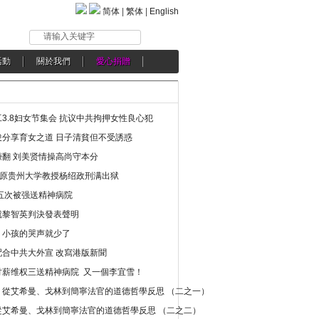
简体
|
繁体
|
English
请输入关键字
活動
關於我們
愛心捐贈
3.8妇女节集会 抗议中共拘押女性良心犯
分享育女之道 日子清貧但不受誘惑
翻 刘美贤情操高尚守本分
年 原贵州大学教授杨绍政刑满出狱
五次被强送精神病院
就黎智英判決發表聲明
，小孩的哭声就少了
合中共大外宣 改寫港版新聞
讨薪维权三送精神病院 又一個李宜雪！
：從艾希曼、戈林到簡寧法官的道德哲學反思 （二之一）
從艾希曼、戈林到簡寧法官的道德哲學反思 （二之二）