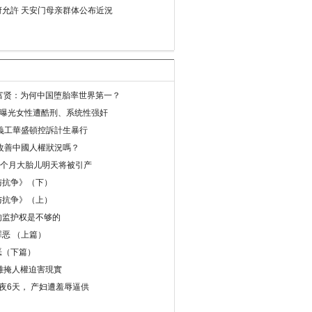
允許 天安门母亲群体公布近況
易富贤：为何中国堕胎率世界第一？
再曝光女性遭酷刑、系统性强奸
義工華盛頓控訴計生暴行
改善中國人權狀況嗎？
8个月大胎儿明天将被引产
与抗争》（下）
与抗争》（上）
的监护权是不够的
恶 （上篇）
恶（下篇）
 難掩人權迫害現實
夜6天， 产妇遭羞辱逼供