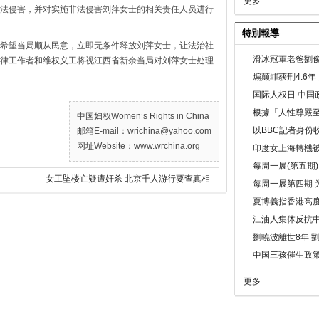
更多
法侵害，并对实施非法侵害刘萍女士的相关责任人员进行
特別報導
希望当局顺从民意，立即无条件释放刘萍女士，让法治社
滑冰冠軍老爸劉俊
律工作者和维权义工将视江西省新余当局对刘萍女士处理
煽颠罪获刑4.6
国际人权日 中国政
根據「人性尊嚴
中国妇权Women’s Rights in China
以BBC記者身份
邮箱E-mail：wrichina@yahoo.com
网址Website：www.wrchina.org
印度女上海轉機被
每周一展(第五期
女工坠楼亡疑遭奸杀 北京千人游行要查真相
每周一展第四期 
夏博義指香港高
江油人集体反抗
劉曉波離世8年 
中国三孩催生政
更多