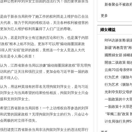
这种公然剥夺刘萍女士自由的违法行为！强烈要求新余当
新春聚会不被政府
更多
是由于新余当局剥夺了她工作的权利而走上维护自己合法
大代表，致力于民间的维权活动，关注各种权利被侵害的
更加为它人维护权利而赢得了人们广泛的尊敬。
婦女權益
认为，若是刘萍女士有过激的言论和行为，也是属于内部
RFA访谈张菁/
家政权”根本上粘不到边。更加不可以用“煽动颠覆国家政
新疆“再教育营”
容得人民“尖锐”批评的政权，竟然连一个女人竞选人大代
國際婦女節 婦權
实在是令人痛心疾首！
開放二孩政策 能
认为，江西省新余当局以涉嫌“煽动颠覆国家政权”罪无理拘
云南70后母亲怀
访民的广泛关注和强烈义愤，更加会给习近平新一届的政
行为艺术《驱除
是不得人心。
行为艺术《驱除
认为，用这种莫须有的罪名无理拘留刘萍女士，是与习近
光剥夺失职父母
刘萍女士与当局希望的结果恰恰相反，拘留刘萍女士只会
援和支持刘萍女士。
一胎政策的十大罪
一胎政策十大罪
希望江西省新余当局回答！一个上访维权自荐参选的刘萍
“單獨二胎”政策
和武警的国家政权？无理拘留刘萍女士的行为，只会让今
会两极的对立得不偿失。
计生局強行关押5
强烈谴责江西省新余当局非法拘留刘萍女士的违法犯罪行