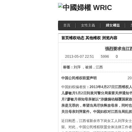
首頁
女性主義
婦女權益
首页
维权动态
其他维权
浏览内容
强烈要求当江
2013-05-07 22:51
5996
0
标签：
刘萍 ，被捕，江西
中国公民维权联盟声明
2013年
中国妇权编者按
：2013年4月27日江西维
儿廖敏月
5月2日
到袁河警分局索要关押通知
月7廖敏月得知母亲被以“涉嫌煽动颠覆国家
亲是无罪的，希望当局尽快释放母亲，同时也
关注母亲刘萍案件。中国妇权对江西当局乱抓
近日刚悉，江西省新余市下岗女工人刘萍女士
留。对此，中国公民维权联盟全体法律工作者