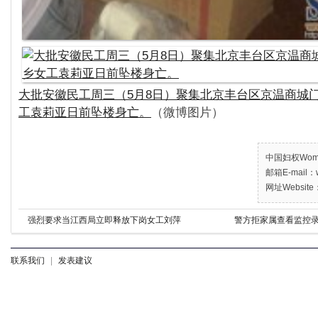
大批安徽民工周三（5月8日）聚集北京丰台区京温商城
工袁莉亚日前坠楼身亡。
（微博图片）
中国妇权Women’
邮箱E-mail：w
网址Website：
强烈要求当江西局立即释放下岗女工刘萍
警方拒家属查看监控录
联系我们
|
发表建议