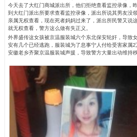
今天去了大红门商城派出所，他们拒绝查看监控录像，
到大红门派出所要求查看监控录像，派出所说其男友没
亲属无权查看，现在死者妈妈过来了，派出所民警又说
就无权查看，警方这么做有失正义。
外界盛传这女孩被京温服装城六个东北保安轮奸，导致
安有几个已经逃跑，服装城为了息事宁人付给受害家属2
安徽老乡齐聚京温服装城声援，导致警方大量出动维持