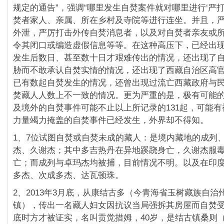
规定的通告”，强调“
哪里发生自焚案件就对哪里进行‘严打
焚者家人、
亲属、所在乡村及寺院等进行连坐。并且，
外泄，
严厉打击外传自焚消息者，以及对自焚者亲友或
令其闭口或编造虚假信息等等。在这种高压下，
已经出
发生后数日、
甚至数十日才艰难传出的情况，
还出现了
胁而不敢承认自焚实情的情况，
还出现了西藏自治区高
已有数起自焚发生的情况，
还曾出现过流亡西藏政府与
焚藏人人数上不一致的
情况。更为严重的是，极有可能
及境外的自焚事件可能不止以上所记录的131起，
可能有
力量竭力掩盖的自焚事件已经发生，
外界却不得知。
1、7位试图自焚或自焚未成的藏人：是境内藏地的成列
杰、久谢杰；其中多吉热丹在异地蹊跷身亡，
久谢杰服
亡；而成列与卓玛杰均被捕，
目前情况不明。以及在印
多杰、次成多杰、
达瓦顿珠。
2、2013年3月底，从康结古多（
今青海省玉树藏族自治
镇），
传出一名藏人妇女因抗议当局强拆其房屋而自焚
底时方才被证实，名叫贡觉措姆，40岁，是结古镇桑则