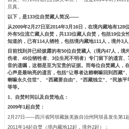
旦真。
以下，是133位自焚藏人简况——
从2009年2月27日至2014年3月16日，
在境内藏地有128
外有5位流亡藏人自焚，
共133位藏人自焚，包括19位
知道的，
已有114人牺牲，包括境内藏地111人，境外3
目前找到并已经披露的有50位自焚藏人（境内47人，境
伤者、45位牺牲者、3位生死不明者）专门留下的遗言、
音的遗嘱，这都是至为宝贵的证据。
而每位自焚藏人，
心声是最响亮的遗言，包括“
让尊者达赖喇嘛回到西藏”
喇嘛永久住世”、 “西藏要自由”、“西藏独立”、“民族平
等等。
1、自焚时间以及自焚地点：
2009年1起自焚：
2月27日——四川省阿坝藏族羌族自治州阿坝县发生第1
2011年14起自焚（境内藏地12起，境外2起）：