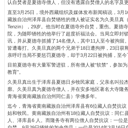
认自焚者是夏德寺僧人，但没有透露自焚僧人的名字及
直至3月25日，境外西藏组织及媒体发布新闻稿说，
3月
藏族自治州泽库县自焚牺牲的僧人被证实名
为久美旦真（J
Tenzin），29岁。他当时在夏德寺外自焚，重伤。
夏德
院，为随即牺牲的他举行了超度祈福法会。
当局立即封
讯，并从夏德寺抓捕了14名僧人，
其中11人至今被拘留
皆遭毒打。
久美旦真的两个兄弟于18日遭拘押，23日获
亲呼吁当局不要惩罚夏德寺，却于3月22日被拘捕，
至今
目前夏德寺有大量军警进驻，所有僧人被“软禁”，
参加为
教育”。
久美旦真出生于泽库县夏德日乡牧民家庭，父亲名叫拉
廓。久美旦真为夏德寺僧人，
并在安多地区著名大寺隆
青海省黄南藏族自治州同仁县）学佛多年。
迄今，青海省黄南藏族自治州泽库县有6位藏人自焚抗议
姑和牧民。黄南藏族自治州有18位藏人自焚抗议：
同仁县
人、泽库县6 人。而隆务寺有两位僧人自焚抗议：
一位是2
自焚、9月29日牺牲的加央华旦；
一位是2014年3月16