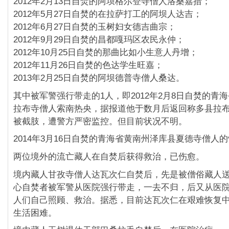
2012年2月13日自焚的阿坝格尔登寺僧人洛桑嘉措；
2012年5月27日自焚的在拉萨打工的阿坝人达吉；
2012年6月27日自焚的玉树妇女德吉曲宗；
2012年9月29日自焚的昌都嘎玛区农民永仲；
2012年10月25日自焚的那曲比如小生意人丹增；
2012年11月26日自焚的色达学生旺嘉；
2013年2月25日自焚的阿坝德普寺僧人桑达。
其中被军警强行带走的1人，
即2012年2月8日自焚的青
拉布寺僧人索南热
央，据报道他于数月后返回称多县拉
被截肢，
遭警方严密监控。但目前状况不明。
2014年3月16日自焚的青海省黄南州泽库县夏德寺僧人
两位境外的流亡藏人在自焚后获得救治，已伤愈。
境内藏人甘孜寺僧人达瓦次仁自焚后，先是被僧俗藏人
心自焚者被军警从医院强行带走，一去不归，
后又从医
人们自己照顾、救治。据悉，
目前达瓦次仁在艰难恢复
生活困难。