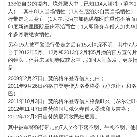
133位自焚的境内、境外藏人中，已知114人牺牲（
境内1
人），其中81人当场牺牲（
1人在尼泊尔自焚当场牺牲）
行带走之后身亡（
1人在尼泊尔加德满都医院重伤不治而
印度新德里医院重伤不治而亡，
1人即隆务寺僧人加央华
个多月后绝食牺牲。
另有15人被军警强行带走之后有15人情况不明。
其中7
台于2012年5月、
12月和2013年2月和5月播的官方宣
的镜
头，但并未回到寺院或家中，如同人间蒸发，更多
是：
2009年2月27日自焚的格尔登寺僧人扎白；
2011年9月26日的格尔登寺僧人洛桑格桑（尕尔让）
和洛
巴）；
2011年10月3日自焚的格尔登寺僧人格桑旺久（尕尔让
2012年11月7日自焚的阿坝俄休寺僧人桑珠和多吉嘉；
2012年12月2日自焚的夏河牧民松底嘉。
其中被军警强行带走的7人至今下落不明、生死不明。他