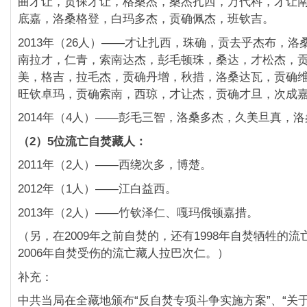
曲才让，贡保才让，格桑杰，桑杰扎西，
万代科，才让
底嘉，洛桑格登，白玛多杰，
贡确佩杰，班钦吉。
2013年（26人）——才让扎西，珠确，贡去乎杰布，
洛
南拉才，仁青，索南达杰，彭毛顿珠，桑达，
才松杰，
美，格吉，拉毛杰，贡确丹增，秋措，
洛桑达瓦，贡确
旺钦卓玛，贡确索南，西琼，
才让杰，贡确才旦，次成
2014年（4人）——彭毛三智，洛桑多杰，久美旦真，
洛
（2）5位流亡自焚藏人：
2011年（2人）——西绕次多，博楚。
2012年（1人）——江白益西。
2013年（2人）——竹钦泽仁、嘎玛俄顿嘉措。
（另，在2009年之前自焚的，
还有1998年自焚牺牲的
2006年自焚受伤的流亡藏人拉巴次仁。）
补充：
中共当局在全藏地颁布“反自焚专项斗争实施方案”、“
关