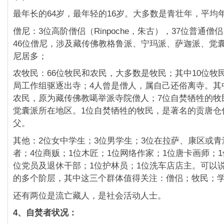
最年长的64岁，最年轻的16岁。大多数是青壮年，
平均年
僧尼：3位高阶僧侣（Rinpoche，朱古），
37位普通僧
46位僧尼，
涉及藏传佛教格鲁派、宁玛派、萨迦派、觉
尼居多；
农牧民：66位牧民和农民，大多数是牧民；
其中10位牧
局工作组驱逐出寺；4人曾是僧人，
属自己还俗离寺。其
农民，
原为藏传佛教噶举派寺院僧人；7位自焚牺牲的牧
觉囊派所在地区。1位自焚牺牲的牧民，
是著名的贡唐仓
父。
其他：2位女中学生；3位男学生；3位在拉萨、
康区或青
者；4位商贩；1位木匠；1位网络作家；
1位唐卡画师；
位党员及退休干部；
1位护林员；1位洗车店店主。可以
的多个阶层，
其中这三个群体值得关注：僧侣；牧民；
还有两位是流亡藏人，是社会活动人士。
4、自焚者状况：