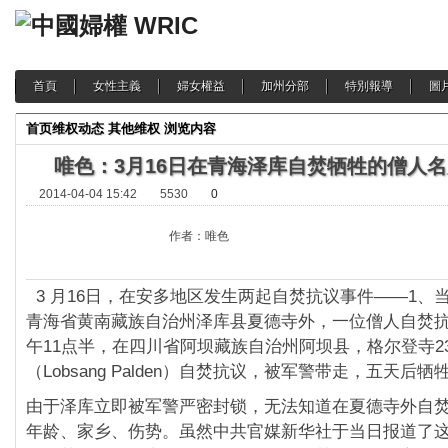
首頁
女性主義
婦女權益
加州分部
特別報導
圖
首页
维权动态
其他维权
浏览内容
唯色：3月16日在青海泽库自焚牺牲的僧人
2014-04-04 15:42
5530
0
作者：唯色
3 月16日，在安多地区发生两起自焚抗议事件——1、
青海省黄南藏族自治州泽库县夏德寺外，
一位僧人自焚抗
午11点半，
在四川省阿坝藏族自治州阿坝县，格尔登寺2
（
Lobsang Palden）自焚抗议，被军警带走，五天后牺
由于泽库立即被军警严密封锁，
无法知道在夏德寺外自
年龄、家乡、伤势。
虽然中共官媒新华社于当日报道了