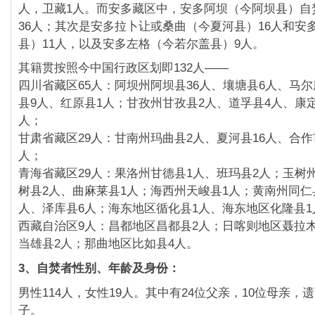
人，卫藏1人。而安多藏区中，安多阿坝（
今阿坝县）自
36人；其次是安多拉卜让或桑曲（
今夏河县）16人和安
县）11人，以及安多左格（
今若尔盖县）9人。
其籍贯按照今中国行政区划即132人——
四川省藏区65人：阿坝州阿坝县36人、壤塘县6人、
马尔
县9人、红原县1人；甘孜州甘孜县2人、
道孚县4人、康
人；
甘肃省藏区29人：甘南州玛曲县2人、夏河县16人、
合作
人；
青海省藏区29人：果洛州甘德县1人、班玛县2人；
玉树
树县2人、曲麻莱县1人；
海西州天峻县1人；黄南州同仁
人、
泽库县6人；海东地区循化县1人、海东地区化隆县1
西藏自治区9人：昌都地区昌都县2人；日喀则地区聂拉木
当雄县2人；那曲地区比如县4人。
3、自焚者性别、年龄及身份：
男性114人，女性19人。其中有24位父亲，10位母亲，
遗
子。