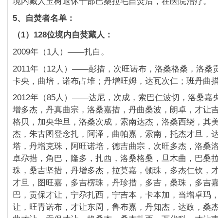
境内藏人玉树退休干部巴桑拉毛自焚后，在医院治疗。
5、自焚者名单：
（1）128位境内自焚藏人：
2009年（1人）——扎白。
2011年（12人）——彭措，次旺诺布，洛桑格桑，洛桑
卡央，曲培，诺布占堆；丹增旺姆，达瓦次仁；
班丹曲
2012年（85人）——达尼，次成，索巴仁波切，洛桑嘉
增多杰，丹真曲宗，洛桑嘉措，丹曲桑波，朗卓，
才让
格贝，加央华旦，洛桑次成，索南达杰，
洛桑西绕，其
杰，朱古图登念扎，阿泽，曲帕嘉，
索南，托杰才旦，
塔，丹增克珠，阿旺诺培，
德吉曲宗，次旺多杰，洛桑
卓尕措，角巴，隆多，
扎西，洛桑格桑，旦木曲，巴桑
珠，桑吉坚措，
丹增多杰，拉莫嘉，顿珠，多杰仁钦，
才旦，
图旺嘉，多吉楞珠，丹珍措，多吉，桑珠，多吉
巴，贡保才让，宁尕扎西，宁吉本，卡本加，当增卓玛
让，旺青诺布，才让东周，鲁布嘉，丹知杰，达政，
桑