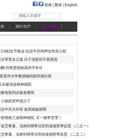
简体
|
繁体
|
English
请输入关键字
活動
關於我們
愛心捐贈
3.8妇女节集会 抗议中共拘押女性良心犯
分享育女之道 日子清貧但不受誘惑
翻 刘美贤情操高尚守本分
年 原贵州大学教授杨绍政刑满出狱
五次被强送精神病院
就黎智英判決發表聲明
，小孩的哭声就少了
合中共大外宣 改寫港版新聞
讨薪维权三送精神病院 又一個李宜雪！
：從艾希曼、戈林到簡寧法官的道德哲學反思 （二之一）
從艾希曼、戈林到簡寧法官的道德哲學反思 （二之二）