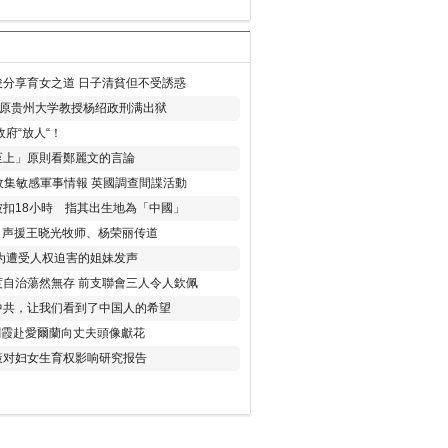
分享育女之道 日子清貧但不受誘惑
年 原贵州大学教授杨绍政刑满出狱
府“放人“！
至上」原則看鄭麗文的言論
收集敏感軍事情報 英國調查間諜活動
扣18小時 指其出生地為「中國」
) 声援王晓光牧师、杨荣丽传道
为遭受人权迫害的姐妹发声
度自治蕩然無存 前支聯會三人令人欽佩
中共，让我们看到了中国人的希望
劉霞赴愛爾蘭向丈夫頭像獻花
策对妇女生育权影响研究报告