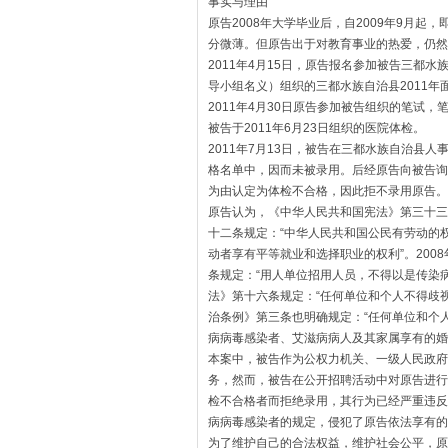
事实与理由
原告2008年大学毕业后，自2009年9月
分微薄。但原告出于对教育事业的热爱，仍然
2011年4月15日，原告报名参加被告三都
导小组名义）组织的三都水族自治县2011
2011年4月30日原告参加被告组织的笔试，
被告于2011年6月23日组织的医院体检。
2011年7月13日，被告在三都水族自治县
格名单中，因而未被录用。后经原告向被告询
为由认定为体检不合格，因此拒不录用原告。
原告认为，《中华人民共和国宪法》第三十三
十二条规定：“中华人民共和国公民有劳动的
动者享有平等就业和选择职业的权利”。200
条规定：“用人单位招用人员，不得以是传染
法》第十六条规定：“任何单位和个人不得歧
治条例》第三条也明确规定：“任何单位和个
病病毒感染者、艾滋病病人及其家属享有的婚
本案中，被告作为公权力机关、一级人民政府
务，然而，被告在公开招聘活动中对原告进行
检不合格者而拒绝录用，其行为已经严重违反
病病毒感染者的规定，侵犯了原告依法享有的
为了维护自己的合法权益，维护社会公平，原