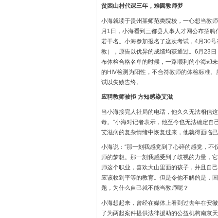
贫困山村代课三年，难圆教师梦
小海就读于贵州某师范类院校，一心想当教师的
月1日，小海看到三都县人事人才网公布招聘
若干名。小海参加报名了这次考试，4月30
教），原告以优异的成绩均获通过。6月23日
布体检合格名单的时候，一路顺利的小海却未
的HIV检测为阳性，不合符教师的体检标准
试以失败告终。
应聘教师被拒 方知感染艾滋
当小海接完人社局的电话，他久久无法相信这
毒。”小海对记者表示，他至今也无法确定自
艾滋病的复杂情绪中恢复过来，他就得面临已
小海说：“那一刻我感觉到了心碎的感觉，不
师的梦想。那一刻我感受到了歧视的力量，它
师这个职业，喜欢大山里面的孩子，并且自己
应该收到平等的教育。但是令他不解的是，国
题，为什么自己就不能当教师呢？
小海想起来，曾经在媒体上看到过去年在安徽
了为两起案件提供法律援助的公益机构南京天