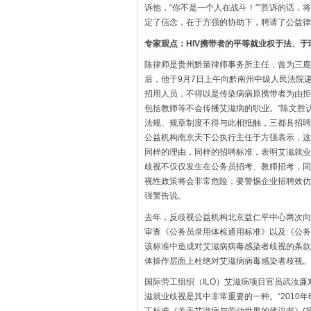
诉他，“你不是一个人在战斗！”“胜诉的话，
定了信念，在于方强的协助下，聘请了公益律
专家观点：HIV携带者的平等就业权于法、于
陈律师是贵州黔策律师事务所主任，曾为三鹿
后，他于9月7日上午向黔南州中级人民法院
招用人员，不得以是传染病病原携带者为由拒
包括教师等不会传播艾滋病的职业。”陈文胜
法规、规章制度不得与此相抵触，三都县招聘
公益机构南京天下公执行主任于方强表示，这
同样的理由，同样的招聘标准，表明艾滋就业
歧视不仅仅发生在公务员招考、教师招考，同
视性政策将会非常危险，要警惕企业招聘效仿
强警告说。
去年，反歧视公益机构北京益仁平中心两次向
审查《公务员录用体检通用标准》以及《公务
该标准中造成对艾滋病病毒感染者歧视的条款
体操作层面上杜绝对艾滋病病毒感染者歧视。
国际劳工组织（ILO）艾滋病项目官员武汝廉
滋就业歧视是其中非常重要的一种。“2010