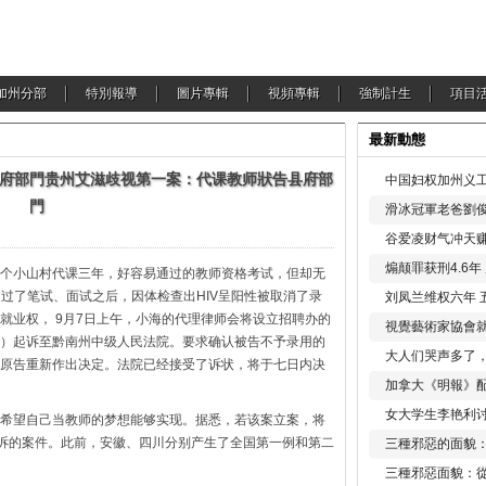
加州分部
特別報導
圖片專輯
視頻專輯
強制計生
項目
最新動態
府部門
贵州艾滋歧视第一案：代课教师狀告县府部
中国妇权加州义工
門
滑冰冠軍老爸劉俊
谷爱凌财气冲天赚
煽颠罪获刑4.6
个小山村代课三年，好容易通过的教师资格考试，但却无
在通过了笔试、面试之后，因体检查出HIV呈阳性被取消了录
刘凤兰维权六年 
就业权， 9月7日上午，小海的代理律师会将设立招聘办的
視覺藝術家協會
）起诉至黔南州中级人民法院。要求确认被告不予录用的
大人们哭声多了
原告重新作出决定。法院已经接受了诉状，将于七日内决
加拿大《明報》配
女大学生李艳利
希望自己当教师的梦想能够实现。据悉，若该案立案，将
起诉的案件。此前，安徽、四川分别产生了全国第一例和第二
三種邪惡的面貌
三種邪惡面貌：