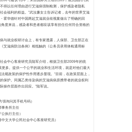
200号建议书)中，来自国际劳工组织183个成员国的代表
不得以任何理由进行艾滋病强制检测，保护感染者隐私
社会福利的权益。”武汝廉女士告诉记者，去年的世界艾滋
・霍华德针对中国两起艾滋就业歧视案做出了明确的回
的角度来说，感染者和患者都应该享有担任任何符合资格的
病与就业权研讨会上，有专家透露，人保部、卫生部正在
《艾滋病防治条例》相抵触的《公务员录用体检通用标
社会中心客座研究员陆军介绍，根据卫生部2009年的统
应该更多。提供一个公平的就业和生活环境，就是对他们最大
视法规政策的保护性作用逐步显现。“目前，在政策层面上，
的保护。同属乙类传染病的艾滋病病原携带者的就业权利
际操作层面作出回应。”陆军说。
于方强询问其手机号码）
律师事务所主任
天下公执行主任）
、香港中文大学公民社会中心客座研究员）