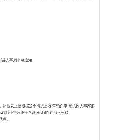
2三都县人事局来电通知.
.恩..体检表上是根据这个情况是这样写的.哦,是按照人事部那
.你那个符合第十八条.Hiv阳性你那不合格
用我啊。