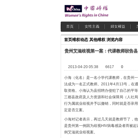
首頁
女性主義
婦女權益
首页
维权动态
其他维权
浏览内容
贵州艾滋歧视第一案：代课教师狀告县
2013-04-20 05:38
6617
0
小海（化名）是一名小学代课教师，在贵州一
法成为一名正式教师。2011年4月13号，
取资格。小海认为县招聘办侵犯了自己的平等
三都县政府及人力资源和社会保障局（人社局
行为属就业歧视并予以撤销，同时就是否录用
定是否立案。
小海对记者表示，再过几天就是教师节了，他
是贵州第一例因为歧视HIV病毒感染者而被
例艾滋就业歧视案。