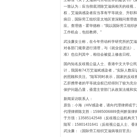
工标准《关于艾滋病与劳动世界的建议书》(第
一致认为：应当彻底消除艾滋病相关的歧视，
权，艾滋病感染者应当享有平等就业、升职和
病日，国际劳工组织亚太地区资深顾问查理德
应。查理德・霍华德称：“我以国际劳工组织
工作机会，包括教师。”
武汝廉女士称，在今年劳动科学研究所的艾滋
对各部门规章进行清理，与《就业促进法》、
准》也位列其中，相信会被提上修改日程。
国内知名反歧视公益人士、香港中文大学公民
计，我国有74万艾滋斌感染者，“实际人数
的照顾和关注。”陆军同时表示，国家的反歧
乙肝携带者的平等就业权已经得到了较为充分
保护问题凸显，亟需主管部门从政策法规和实
新闻采访联系人：
原告：小海（HIV感染者，请向代理律师或
代理律师陈文胜：15985006889贵州黔策
于方强：13585142548（反歧视公益机构
陆军：15801431641（反歧视公益人士
武汝廉：（国际劳工组织艾滋病项目官员）