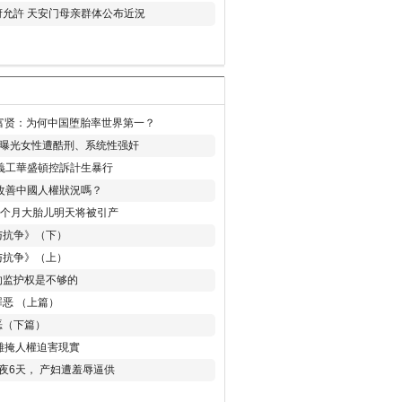
允許 天安门母亲群体公布近況
易富贤：为何中国堕胎率世界第一？
再曝光女性遭酷刑、系统性强奸
義工華盛頓控訴計生暴行
改善中國人權狀況嗎？
8个月大胎儿明天将被引产
与抗争》（下）
与抗争》（上）
的监护权是不够的
恶 （上篇）
恶（下篇）
 難掩人權迫害現實
夜6天， 产妇遭羞辱逼供