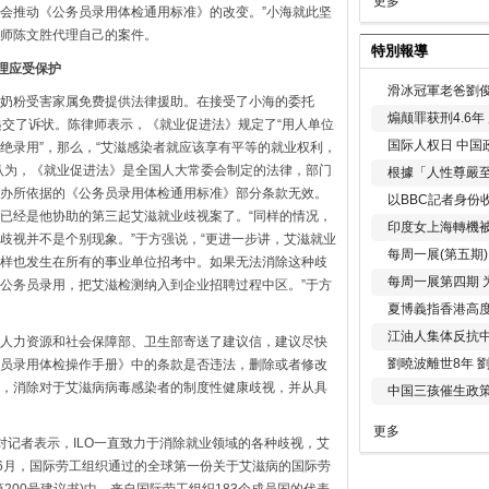
更多
将会推动《公务员录用体检通用标准》的改变。”小海就此坚
师陈文胜代理自己的案件。
特別報導
理应受保护
滑冰冠軍老爸劉俊
奶粉受害家属免费提供法律援助。在接受了小海的委托
煽颠罪获刑4.6
递交了诉状。陈律师表示，《就业促进法》规定了“用人单位
国际人权日 中国政
绝录用”，那么，“艾滋感染者就应该享有平等的就业权利，
认为，《就业促进法》是全国人大常委会制定的法律，部门
根據「人性尊嚴
办所依据的《公务员录用体检通用标准》部分条款无效。
以BBC記者身份
已经是他协助的第三起艾滋就业歧视案了。“同样的情况，
印度女上海轉機被
歧视并不是个别现象。”于方强说，“更进一步讲，艾滋就业
每周一展(第五期
样也发生在所有的事业单位招考中。如果无法消除这种歧
每周一展第四期 
公务员录用，把艾滋检测纳入到企业招聘过程中区。”于方
夏博義指香港高
江油人集体反抗
人力资源和社会保障部、卫生部寄送了建议信，建议尽快
劉曉波離世8年 
员录用体检操作手册》中的条款是否违法，删除或者修改
，消除对于艾滋病病毒感染者的制度性健康歧视，并从具
中国三孩催生政
更多
对记者表示，ILO一直致力于消除就业领域的各种歧视，艾
年6月，国际劳工组织通过的全球第一份关于艾滋病的国际劳