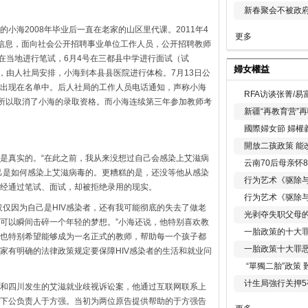
新春聚会不被政府
小海2008年毕业后一直在老家的山区里代课。2011年4
更多
信息，面向社会公开招聘事业单位工作人员，公开招聘教师
号在当地进行笔试，6月4号在三都县中学进行面试（试
婦女權益
，由人社局安排，小海到本县县医院进行体检。7月13日公
出现在名单中。后人社局的工作人员电话通知，声称小海
RFA访谈张菁/
。所以取消了小海的录取资格。而小海连续第三年参加教师考
新疆“再教育营”
國際婦女節 婦權
開放二孩政策 能
是真实的。“在此之前，我从来没想过自己会感染上艾滋病
云南70后母亲怀
己是如何感染上艾滋病毒的。更糟糕的是，还没等他从感染
行为艺术《驱除
经通过笔试、面试，却被拒绝录用的现实。
行为艺术《驱除
仅仅因为自己是HIV感染者，还有我可能彻底的失去了做老
光剥夺失职父母
可以瞬间击碎一个年轻的梦想。”小海还说，他特别喜欢教
一胎政策的十大罪
也特别希望能够成为一名正式的教师，帮助每一个孩子都
一胎政策十大罪
家有明确的法律政策规定要保障HIV感染者的生活和就业问
“單獨二胎”政策
计生局強行关押5
和四川发生的艾滋就业歧视诉讼案，他通过互联网联系上
下公负责人于方强。当初为两位原告提供帮助的于方强告