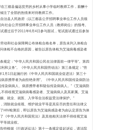
起，即在三都县偏远贫穷的乡村从事小学临时教师工作，薪酬十
倾注了全部的热情来对待教师工作。
水族自治县人民政府（以三都县公开招聘事业单位工作人员领
年面向社会公开招聘事业单位工作人员（教师岗位）的报考。
笔试通过后于2011年6月4日参与面试，笔试面试通过后参加
人事劳动和社会保障网公布体检合格名单，原告未列入体检合
问体检不合格的原因，被告以原告体检为艾滋病毒感染者
条规定：“中华人民共和国公民在法律面前一律平等”。第四
权利和义务”。《中华人民共和国劳动法》第三条规定：“劳
8年1月1日起施行的《中华人民共和国就业促进法》第三十
病病原携带者为由拒绝录用”。《中华人民共和国传染病防治
视传染病病人、病原携带者和疑似传染病病人。”《艾滋病防
人不得歧视艾滋病病毒感染者、艾滋病病人及其家属。艾滋
姻、就业、就医、入学等合法权益受法律保护。”
，消除就业歧视、维护就业平等是其应尽的责任和法律义
了HIV检测后，即以原告为艾滋病感染者为由认定原告为体
了《中华人民共和国宪法》及其他相关法律不得歧视艾滋
平等就业权。
告特根据《行政诉讼法》第十一条规定提起诉讼，请法院