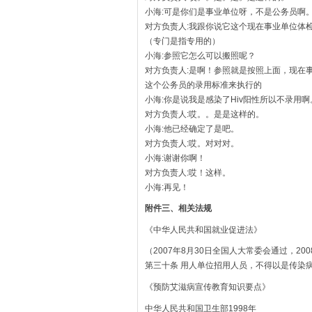
小海:可是你们是事业单位呀，不是公务员啊
对方负责人:我跟你说它这个现在事业单位体
（专门是指专用的）
小海:参照它怎么可以搬照呢？
对方负责人:是啊！参照就是按照上面，现在
这个公务员的录用标准来执行的
小海:你是说我是感染了Hiv阳性所以不录用啊
对方负责人:哎。。是是这样的。
小海:他已经确定了是吧。
对方负责人:哎。对对对。
小海:谢谢你啊！
对方负责人:哎！这样。
小海:再见！
附件三、相关法规
《中华人民共和国就业促进法》
（2007年8月30日全国人大常委会通过，20
第三十条 用人单位招用人员，不得以是传染
《预防艾滋病宣传教育知识要点》
中华人民共和国卫生部1998年