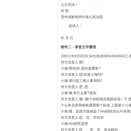
公正判决！
此 致
贵州省黔南州中级人民法院
起诉人：
年 月 日
附件二：录音文字整理
20011年8月8日9:34分电话0854392604
对方负责人:喂!
小海:喂!你好,请问是哪里?
对方负责人:哎!你是小海吗?
小海:请问是三都人事局吗?
对方负责人:恩..恩..
小海:哦.有什么事?请说.
对方负责人:额..!那个你的情况我跟你说一下
个公务员录用体检通用那个标准,上面第十八条
小海:哦，是因为我感染了Hiv阳性所以不录
对方负责人:哎。哎。对对对
小海:Hiv阳性是吧
对方负责人:哎。。是。是。是这样的。