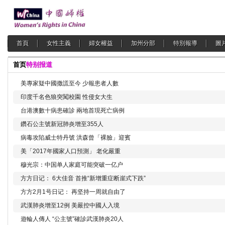
首頁
女性主義
婦女權益
加州分部
特別報導
圖
首页
特别报道
美專家疑中國撒謊至今 少報患者人數
印度千名色狼突闖校園 性侵女大生
台港澳數十病患確診 兩地首現死亡病例
鑽石公主號新冠肺炎增至355人
病毒攻陷威士特丹號 洪森曾「裸臉」迎賓
美「2017年國家人口預測」 老化嚴重
穆光宗：中国单人家庭可能突破一亿户
方方日记： 6大佳音 首推“新增重症断崖式下跌”
方方2月1号日记： 再坚持一周就自由了
武漢肺炎增至12例 美嚴控中國人入境
遊輪人傳人 “公主號”確診武漢肺炎20人