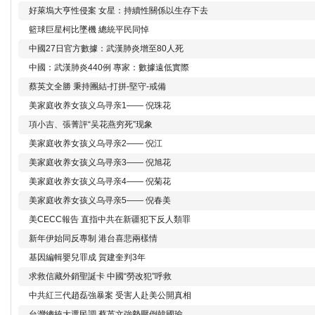
好萊塢大亨性侵案 女星：持續性關係以生存下去
籃球巨星柯比墜機 總統平民同悼
中國27日官方數據：武漢肺炎增至80人死
中國：武漢肺炎440例 專家：數據遠低實際
蔡英文全勝 秉持團結-打拼-堅守-戒備
美家庭收养女孩义乌寻亲1—— 倪珠花
項小吉、張菁評“吴花燕穷死”现象
美家庭收养女孩义乌寻亲2—— 倪江
美家庭收养女孩义乌寻亲3—— 倪旭花
美家庭收养女孩义乌寻亲4—— 倪菊花
美家庭收养女孩义乌寻亲5—— 倪春美
美CECC報告 直指中共在新疆犯下反人類罪
新年伊始同反專制 港台喜悲兩樣情
基因編輯嬰兒罪成 賀建奎判3年
求救信藏外銷聖誕卡 中國“勞改犯”呼救
中共紅三代趙磊強暴案 受害人赴美公開真相
台灣總統大選民調 蔡英文強勢壓倒韓國瑜