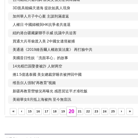
3D面具能瞞天過海 提款如真人現身
加州華人月子中心案 主謀刑滿遣返
人權日 中國婦權與HK抗爭者共進退
紐約港台疆藏蒙聯手示威 抗議中共迫害
買通大兵哥偷渡入美 2中國女邊境被捕
美通過《2019維吾爾人權政策法案》 再打臉中共
美國昔日性奴「洗面革心」的故事
14光棍巴国娶妻被詐 人财两空
捲1.5億逃泰國 美女總裁穿睡衣被押回中國
维吾尔人强制“再教育”视频
新疆再教育營慘況再曝光 感恩習近平才准吃飯
美籍華女8月抵上海被拘 至今無音訊
«
‹
20
›
»
15
16
17
18
19
21
22
23
24
25