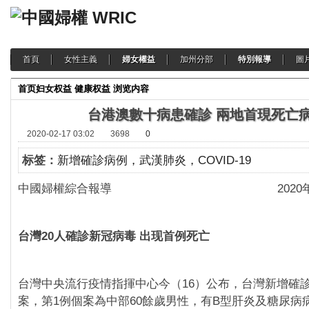
首頁
女性主義
婦女權益
加州分部
特別報導
圖
首页
妇女权益
健康权益
浏览内容
台港澳數十病患確診 兩地首現死亡
2020-02-17 03:02
3698
0
标签：
新增確診病例，武漢肺炎，COVID-19
中國婦權綜合報導 2020年2月
台灣20人確診新冠病毒 出现首例死亡
台灣中央流行疫情指揮中心今（16）公布，台灣新增確
案，第1例個案為中部60餘歲男性，有B型肝炎及糖尿病