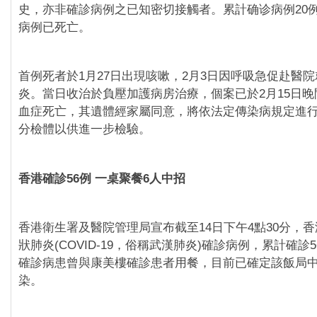
史，亦非確診病例之已知密切接觸者。累計确诊病例20
病例已死亡。
首例死者於1月27日出現咳嗽，2月3日因呼吸急促赴醫
炎。當日收治於負壓加護病房治療，個案已於2月15日
血症死亡，其遺體經家屬同意，將依法定傳染病規定進
分檢體以供進一步檢驗。
香港確診56例 一桌聚餐6人中招
香港衛生署及醫院管理局宣布截至14日下午4點30分，香
狀肺炎(COVID-19，俗稱武漢肺炎)確診病例，累計確診
確診病患曾與康美樓確診患者用餐，目前已確定該飯局中
染。