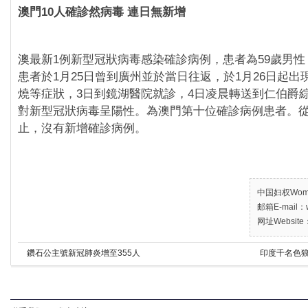
澳門10人確診然病毒 連日無新增
澳最新1例新型冠狀病毒感染確診病例，患者為59歲男
患者於1月25日曾到廣州並於當日往返，於1月26日起出
燒等症狀，3日到鏡湖醫院就診，4日凌晨轉送到仁伯爵
對新型冠狀病毒呈陽性。為澳門第十位確診病例患者。從
止，沒有新增確診病例。
中国妇权Women’
邮箱E-mail：w
网址Website：
鑽石公主號新冠肺炎增至355人
印度千名色狼