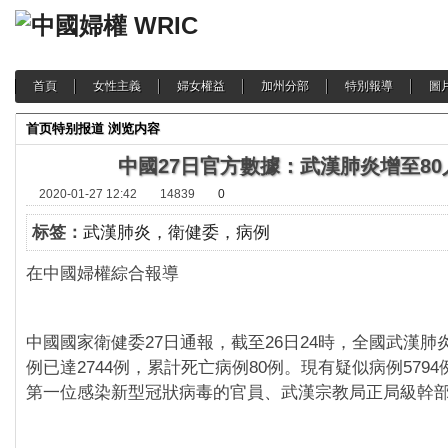
首頁
女性主義
婦女權益
加州分部
特別報導
圖
首页
特别报道
浏览内容
中國27日官方數據：武漢肺炎增至80
2020-01-27 12:42
14839
0
标签：
武漢肺炎，衛健委，病例
在中國婦權綜合報導
中國國家衛健委27日通報，截至26日24時，全國武漢肺
例已達2744例，累計死亡病例80例。現有疑似病例5794
第一位感染新型冠狀病毒的官員、武漢宗教局正局級幹