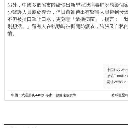
另外，中國多個省市陸續傳出新型冠狀病毒肺炎感染個
少醫護人員疲於奔命，但日前卻傳出有醫護人員遭到發
不但被扯口罩吐口水，更刻意「散播病菌」，揚言：「
別想活。」還有人在執勤時被撕開防護衣，誇張又自私
憤。
中国妇权Women’
邮箱E-mail：w
网址Website：
中國：武漢肺炎440例 專家：數據遠低實際
籃球巨星柯