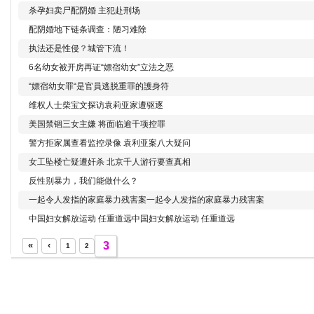
杀孕妇卖尸配阴婚 主犯赴刑场
配阴婚地下链条调查：陋习难除
执法还是性侵？城管下流！
6名幼女被开房再证“嫖宿幼女”立法之恶
“嫖宿幼女罪“是官員逃脱重罪的護身符
维权人士柴宝文探访袁莉亚家遭驱逐
美国禁锢三女主嫌 将面临逾千项控罪
警方拒家属查看监控录像 袁利亚案八大疑问
女工坠楼亡疑遭奸杀 北京千人游行要查真相
反性别暴力，我们能做什么？
一起令人发指的家庭暴力残害案
一起令人发指的家庭暴力残害案
中国妇女解放运动 任重道远
中国妇女解放运动 任重道远
«
‹
3
1
2