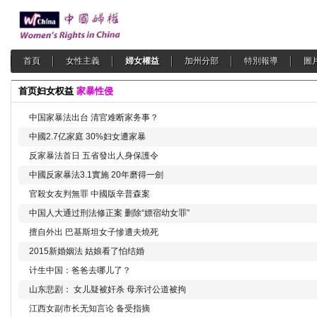
首頁
女性主義
婦女權益
加州分部
特別報導
圖
首页
妇女权益
家暴性侵
中国家暴法出台 清官难断家务事？
中國2.7亿家庭 30%妇女遭家暴
反家暴法首日 五省發出人身保護令
中國反家暴法3.1實施 20年磨得一劍
官殺女友判無罪 中國版辛普森案
中国人大通过刑法修正案 删除“嫖宿幼女罪”
擅自外出 巴基斯坦女子慘遭夫燒死
2015新婚姻法 姑娘看了怕结婚
计生中国：爸爸去哪儿了？
山东悲剧： 女儿疑被奸杀 母亲讨公道被拘
江西女副市长无知言论 备受指摘