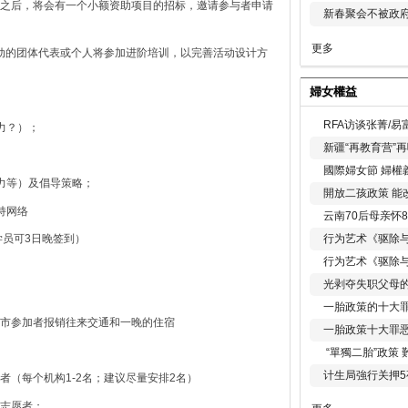
之后，将会有一个小额资助项目的招标，邀请参与者申请
新春聚会不被政府
更多
活动的团体代表或个人将参加进阶培训，以完善活动设计方
婦女權益
RFA访谈张菁/
力？）；
新疆“再教育营”
國際婦女節 婦權
力等）及倡导策略；
開放二孩政策 能
持网络
云南70后母亲怀
行为艺术《驱除
学员可3日晚签到）
行为艺术《驱除
光剥夺失职父母
一胎政策的十大罪
市参加者报销往来交通和一晚的住宿
一胎政策十大罪
“單獨二胎”政策
计生局強行关押5
（每个机构1-2名；建议尽量安排2名）
志愿者；