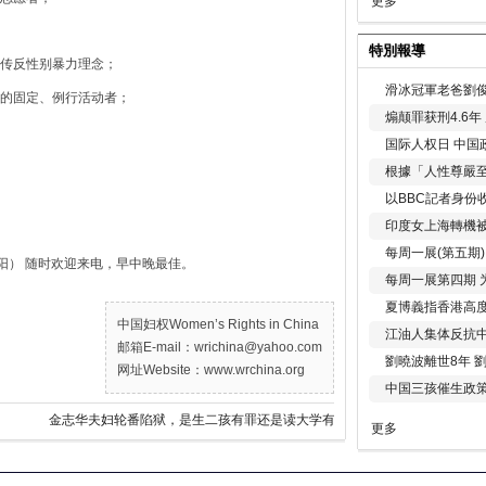
更多
特別報導
传反性别暴力理念；
滑冰冠軍老爸劉俊
的固定、例行活动者；
煽颠罪获刑4.6
国际人权日 中国政
根據「人性尊嚴
以BBC記者身份
印度女上海轉機被
每周一展(第五期
（太阳） 随时欢迎来电，早中晚最佳。
每周一展第四期 
夏博義指香港高
中国妇权Women’s Rights in China
江油人集体反抗
邮箱E-mail：wrichina@yahoo.com
劉曉波離世8年 
网址Website：www.wrchina.org
中国三孩催生政
金志华夫妇轮番陷狱，是生二孩有罪还是读大学有罪？
更多