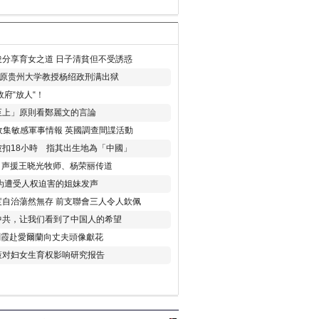
分享育女之道 日子清貧但不受誘惑
年 原贵州大学教授杨绍政刑满出狱
府“放人“！
至上」原則看鄭麗文的言論
收集敏感軍事情報 英國調查間諜活動
扣18小時 指其出生地為「中國」
) 声援王晓光牧师、杨荣丽传道
为遭受人权迫害的姐妹发声
度自治蕩然無存 前支聯會三人令人欽佩
中共，让我们看到了中国人的希望
劉霞赴愛爾蘭向丈夫頭像獻花
策对妇女生育权影响研究报告