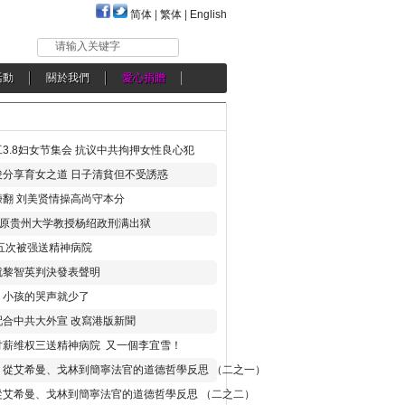
简体
|
繁体
|
English
请输入关键字
活動
關於我們
愛心捐贈
3.8妇女节集会 抗议中共拘押女性良心犯
分享育女之道 日子清貧但不受誘惑
翻 刘美贤情操高尚守本分
年 原贵州大学教授杨绍政刑满出狱
五次被强送精神病院
就黎智英判決發表聲明
，小孩的哭声就少了
合中共大外宣 改寫港版新聞
讨薪维权三送精神病院 又一個李宜雪！
：從艾希曼、戈林到簡寧法官的道德哲學反思 （二之一）
從艾希曼、戈林到簡寧法官的道德哲學反思 （二之二）