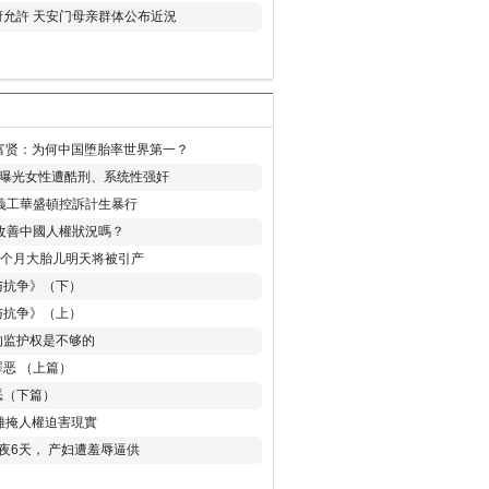
允許 天安门母亲群体公布近況
易富贤：为何中国堕胎率世界第一？
再曝光女性遭酷刑、系统性强奸
義工華盛頓控訴計生暴行
改善中國人權狀況嗎？
8个月大胎儿明天将被引产
与抗争》（下）
与抗争》（上）
的监护权是不够的
恶 （上篇）
恶（下篇）
 難掩人權迫害現實
夜6天， 产妇遭羞辱逼供