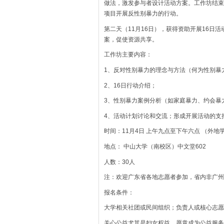
做法，激发参与者设计活动方案。工作坊结束
项目开展反性别暴力的行动。
第二天（11月16日），获得资助开展16日
案，促使资源共享。
工作坊主要内容：
1、反对性别暴力的理念与方法（何为性别暴
2、16日行动介绍；
3、性别暴力案例分析（如家庭暴力、约会暴
4、活动计划讨论和交流；形成开展活动的支
时间：11月4日 上午九点至下午六点 （外地
地点： 中山大学（南校区）中文堂602
人数：30人
注：欢迎广东省各地志愿者参加，省内非广州
报名条件：
大学相关社团或民间组织；负责人或核心志愿者
关心公益尤其是妇女权益，愿意成为公益服务