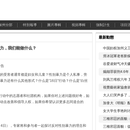
加州分部
特別報導
圖片專輯
視頻專輯
強制計生
項目
最新動態
力，我们能做什么？
中国妇权加州义工
滑冰冠軍老爸劉俊
谷爱凌财气冲天赚
公告
煽颠罪获刑4.6
的受害者通常都是妇女和儿童？性别暴力是个人私事，旁
刘凤兰维权六年 
力还有什么其他形式？什么是“16日”行动？什么是“白丝
視覺藝術家協會
大人们哭声多了
”行动中的志愿者和社团机构，如果你对上述问题很好奇，如
动去改善和倡导人权，如果你希望认识更多志同道合的
加拿大《明報》配
女大学生李艳利
三種邪惡的面貌
月4日），专家将和参与者一起探讨反对性别暴力的理念和
三種邪惡面貌：