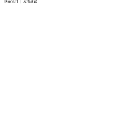
联系我们
|
发表建议