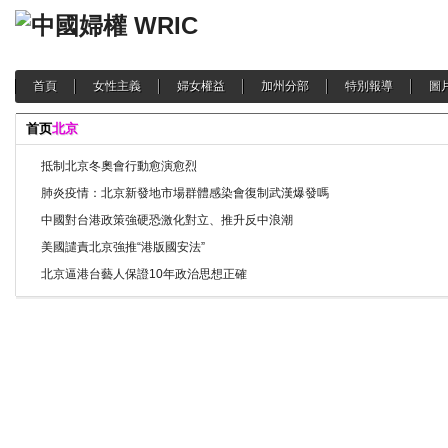
首頁
女性主義
婦女權益
加州分部
特別報導
圖
首页
北京
抵制北京冬奧會行動愈演愈烈
肺炎疫情：北京新發地市場群體感染會復制武漢爆發嗎
中國對台港政策強硬恐激化對立、推升反中浪潮
美國譴責北京強推“港版國安法”
北京逼港台藝人保證10年政治思想正確