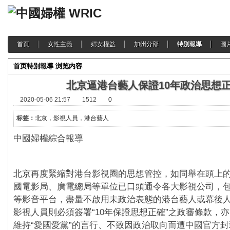
首頁
女性主義
婦女權益
加州分部
特別報導
圖
首页
特別報導
浏览内容
北京逼港台藝人保證10年政治思想
2020-05-06 21:57
1512
0
标签：
北京
，
影視人員
，
港台藝人
中國婦權綜合報導
北京再度緊縮對港台影視圈的思想管控，如同舉在頭上
國電影局、廣電總局等單位已口頭通令各大影視公司，
等影音平台，盡量不啟用未政治表態的港台藝人或幕後
影視人員則必須簽署“10年保證思想正確”之政審條款，亦
維持“愛國愛黨”的言行、不致因政治取向而遭中國官方