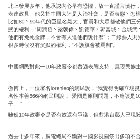
北上發展多年，他承認內心早有恐懼，故一直謹言慎行
表達政見。他又指中國大陸是人治社會，是否表態丶怎
比如80丶90年代的巨星名氣大，官員和大眾都敬他們三
態的權利，“周潤發丶梁朝偉丶劉德華丶郭富城丶金城武
他們有免死金牌，不會有人逼他們說什麽”；二線藝人則
很多時候沒有沉默的權利，“不護旗會被罵翻”。
中國網民對此一10年政審令都普遍表態支持，展現民族
微博上，一位署名lorenleo的網民說，“我覺得明確立場
名性本善666的網民則說，“愛國是原則問題，不應該是1
子。 ”
雖然10年政審令是否有效還有爭議，但對港台藝人已現
過去十多年來，廣電總局不斷對中國影視圈祭出多項不