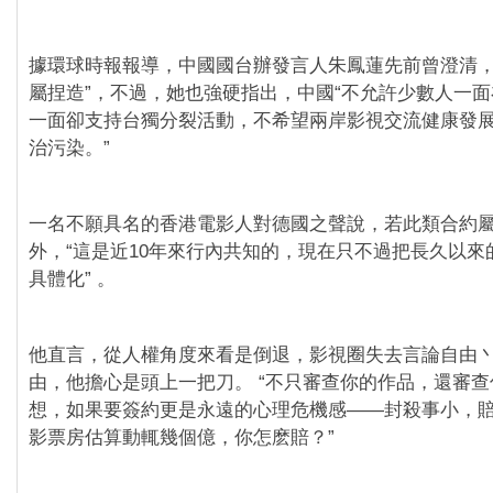
據環球時報報導，中國國台辦發言人朱鳳蓮先前曾澄清，1
屬捏造”，不過，她也強硬指出，中國“不允許少數人一
一面卻支持台獨分裂活動，不希望兩岸影視交流健康發
治污染。”
一名不願具名的香港電影人對德國之聲說，若此類合約
外，“這是近10年來行內共知的，現在只不過把長久以來
具體化” 。
他直言，從人權角度來看是倒退，影視圈失去言論自由
由，他擔心是頭上一把刀。 “不只審查你的作品，還審
想，如果要簽約更是永遠的心理危機感——封殺事小，
影票房估算動輒幾個億，你怎麽賠？”