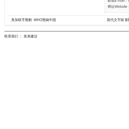
邮箱E-mail：w
网址Website：
美加联手围剿 WHO甩锅中国
當代文字獄 
联系我们
|
发表建议