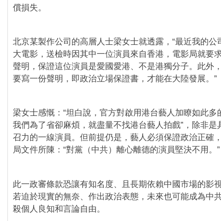
償損失。
北京某製作公司的高層人士梁女士就透露，“最近我的公
大電影，送檢時因其中一位演員來自香港，電影局就要
聲明，保證這位演員是愛國愛港、不是港獨分子。此外
要寫一份聲明，即政治立場保證書，才能在大陸發展。”
梁女士感慨：“坦白說，官方對啟用港台藝人加瞭如此多
我們為了省卻麻煩，就盡量不找港台藝人拍戲”，除非是
召力的一線演員。但前提仍是，藝人必須保證政治正確
局文件所陳：“對黨（中共）離心離德的演員堅決不用。”
此一政審條款恐讓有知名度、且長期依賴中國市場的影
若迫於現實的無奈、作出政治表態，未來也可能成為中
殺個人良知和言論自由。