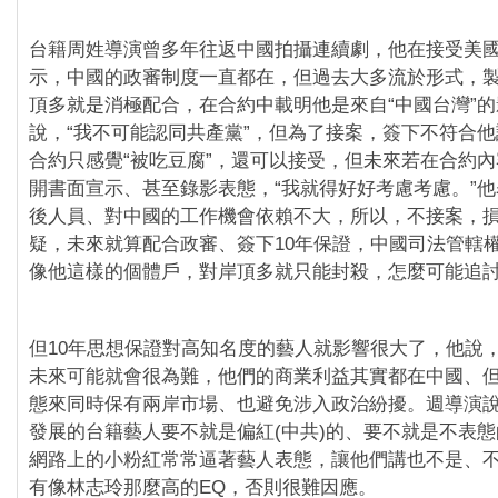
台籍周姓導演曾多年往返中國拍攝連續劇，他在接受美
示，中國的政審制度一直都在，但過去大多流於形式，
頂多就是消極配合，在合約中載明他是來自“中國台灣”
說，“我不可能認同共產黨”，但為了接案，簽下不符合
合約只感覺“被吃豆腐”，還可以接受，但未來若在合約
開書面宣示、甚至錄影表態，“我就得好好考慮考慮。”
後人員、對中國的工作機會依賴不大，所以，不接案，
疑，未來就算配合政審、簽下10年保證，中國司法管轄
像他這樣的個體戶，對岸頂多就只能封殺，怎麼可能追
但10年思想保證對高知名度的藝人就影響很大了，他說
未來可能就會很為難，他們的商業利益其實都在中國、
態來同時保有兩岸市場、也避免涉入政治紛擾。週導演
發展的台籍藝人要不就是偏紅(中共)的、要不就是不表
網路上的小粉紅常常逼著藝人表態，讓他們講也不是、
有像林志玲那麼高的EQ，否則很難因應。