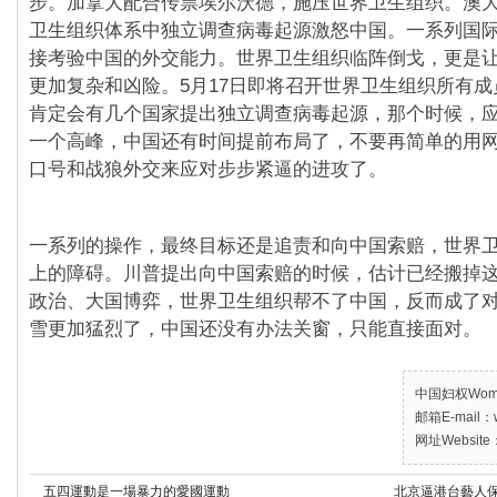
步。加拿大配合传票埃尔沃德，施压世界卫生组织。澳
卫生组织体系中独立调查病毒起源激怒中国。一系列国
接考验中国的外交能力。世界卫生组织临阵倒戈，更是
更加复杂和凶险。5月17日即将召开世界卫生组织所有
肯定会有几个国家提出独立调查病毒起源，那个时候，
一个高峰，中国还有时间提前布局了，不要再简单的用
口号和战狼外交来应对步步紧逼的进攻了。
一系列的操作，最终目标还是追责和向中国索赔，世界
上的障碍。川普提出向中国索赔的时候，估计已经搬掉
政治、大国博弈，世界卫生组织帮不了中国，反而成了
雪更加猛烈了，中国还没有办法关窗，只能直接面对。
中国妇权Women’
邮箱E-mail：w
网址Website：
五四運動是一場暴力的愛國運動
北京逼港台藝人保