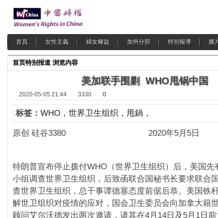
首頁
女性主義
婦女權益
加州分部
特別報導
圖
首页
特别报道
浏览内容
美加联手围剿 WHO甩锅中国
2020-05-05 21:44
3330
0
标签：
WHO，世界卫生组织，甩鍋，
原创 硅谷3380 2020年5月5日
特朗普宣布停止拨付WHO（世界卫生组织）后，美国先
小组调查世界卫生组织，后致函联合国秘书长要求联合
查世界卫生组织，总干事谭德塞态度前倨后恭。美国铁
解世卫组织对疫情的应对，国会卫生委员会向加拿大籍
顾问艾尔沃德发出两次邀请，请其在4月14日及5月1日