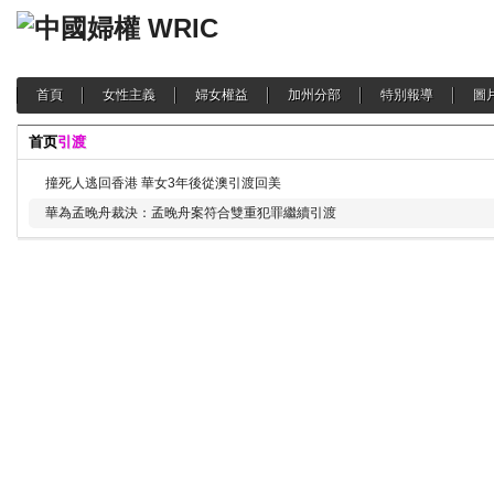
首頁
女性主義
婦女權益
加州分部
特別報導
圖
首页
引渡
撞死人逃回香港 華女3年後從澳引渡回美
華為孟晚舟裁決：孟晚舟案符合雙重犯罪繼續引渡