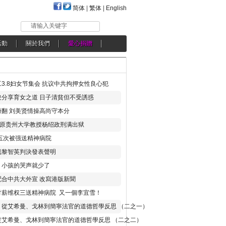
简体
|
繁体
|
English
请输入关键字
活動
關於我們
愛心捐贈
3.8妇女节集会 抗议中共拘押女性良心犯
分享育女之道 日子清貧但不受誘惑
翻 刘美贤情操高尚守本分
年 原贵州大学教授杨绍政刑满出狱
五次被强送精神病院
就黎智英判決發表聲明
，小孩的哭声就少了
合中共大外宣 改寫港版新聞
讨薪维权三送精神病院 又一個李宜雪！
：從艾希曼、戈林到簡寧法官的道德哲學反思 （二之一）
從艾希曼、戈林到簡寧法官的道德哲學反思 （二之二）