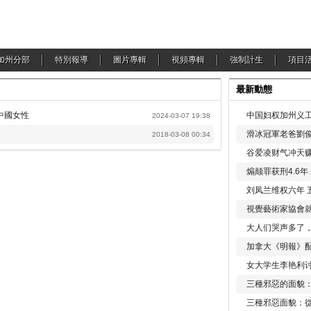
加州分部
特別報導
圖片專輯
視頻專輯
強制計生
項目
最新動態
中國女性
中国妇权加州义工
2024-03-07 19:38
滑冰冠軍老爸劉俊
2018-03-08 00:34
谷爱凌财气冲天赚
煽颠罪获刑4.6
刘凤兰维权六年 
視覺藝術家協會
大人们哭声多了
加拿大《明報》配
女大学生李艳利
三種邪惡的面貌
三種邪惡面貌：