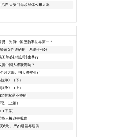
允許 天安门母亲群体公布近況
易富贤：为何中国堕胎率世界第一？
再曝光女性遭酷刑、系统性强奸
義工華盛頓控訴計生暴行
改善中國人權狀況嗎？
8个月大胎儿明天将被引产
与抗争》（下）
与抗争》（上）
的监护权是不够的
恶 （上篇）
恶（下篇）
 難掩人權迫害現實
夜6天， 产妇遭羞辱逼供