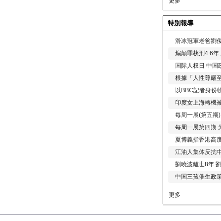
更多
特別報導
滑冰冠軍老爸劉俊
煽颠罪获刑4.6
国际人权日 中国政
根據「人性尊嚴
以BBC記者身份
印度女上海轉機被
每周一展(第五期
每周一展第四期 
夏博義指香港高
江油人集体反抗
劉曉波離世8年 
中国三孩催生政
更多