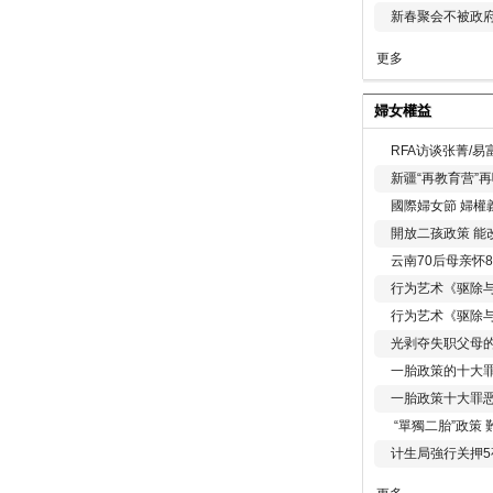
新春聚会不被政府
更多
婦女權益
RFA访谈张菁/
新疆“再教育营”
國際婦女節 婦權
開放二孩政策 能
云南70后母亲怀
行为艺术《驱除
行为艺术《驱除
光剥夺失职父母
一胎政策的十大罪
一胎政策十大罪
“單獨二胎”政策
计生局強行关押5