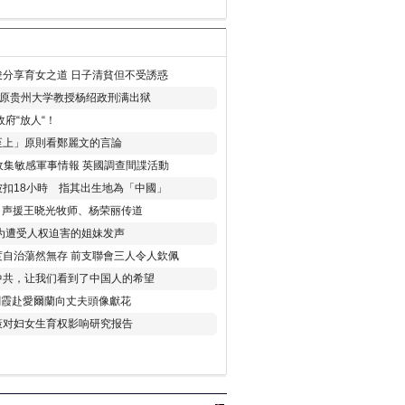
分享育女之道 日子清貧但不受誘惑
年 原贵州大学教授杨绍政刑满出狱
府“放人“！
至上」原則看鄭麗文的言論
收集敏感軍事情報 英國調查間諜活動
扣18小時 指其出生地為「中國」
) 声援王晓光牧师、杨荣丽传道
为遭受人权迫害的姐妹发声
度自治蕩然無存 前支聯會三人令人欽佩
中共，让我们看到了中国人的希望
劉霞赴愛爾蘭向丈夫頭像獻花
策对妇女生育权影响研究报告