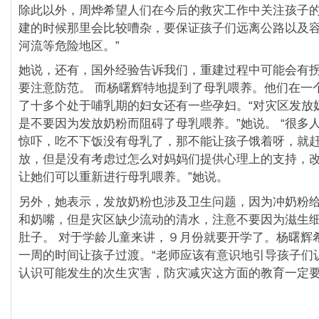
除此以外，周烨希望人们在今后的救灾工作中关注孩子的
建的时候那里会比较嘈杂，要保证孩子们远离公路以及
河流等危险地区。”
她说，还有，国外经验告诉我们，重建过程中可能会有
要注意防范。 而杨曙辉特地提到了母乳喂养。他们在一
了十多个处于哺乳期的妇女还有一些孕妇。“对灾区发放
是不要因为发放奶粉而阻碍了母乳喂养。”她说。 “很多
惊吓，吃不下饭没有母乳了，那不能让孩子饿着呀，就
放，但是没有考虑过怎么对妈妈们提供心理上的支持，
让她们可以重新进行母乳喂养。”她说。
另外，她表示，发放奶粉也涉及卫生问题，因为冲奶粉
和奶嘴，但是灾区缺少流动的清水，注意不要因为滋生
肚子。 对于学龄儿童来讲，９月份就要开学了。杨曙辉
一周的时间让孩子过渡。“老师应该有意识地引导孩子们
认识可能发生的次生灾害，防灾减灾这方面的教育一定要