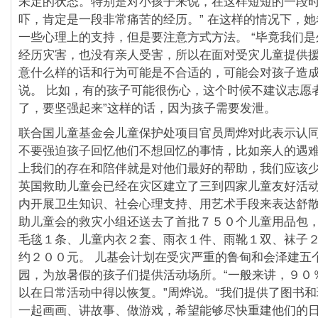
未定的状态。特别是对小孩子来说，在这样短短的一段
吓，肯定是一段非常痛苦的经历。” 在这样的情况下，
一些心理上的支持，但是要注意方式方法。 “毕竟我们
经历灾害，也没有亲人受害，所以在面对受灾儿童提供
意什么样的话和行为可能是不合适的，可能会对孩子造成
说。 比如，有的孩子可能很伤心，这个时候不建议志愿
了，要坚强起来”这样的话，因为孩子需要发泄。
联合国儿童基金会儿童保护处项目官员周烨对此表示认同
不要强迫孩子回忆他们不想回忆的事情，比如亲人的遇难
上我们的存在和陪伴就是对他们最好的帮助，我们应该少
英国救助儿童会已经在灾区建立了三到四家儿童友好活
内开展卫生知识、社会心理支持、用艺术手段来表达舒
助儿童会的救灾小组还送去了首批７５０个儿童用品包
毛毯１条、儿童内衣２套、雨衣１件、雨靴１双、袜子
约２００元。 儿基会计划在受灾严重的鲁甸和会泽建五
园，为放暑假的孩子们提供活动场所。“一般来讲，９０
以在日常活动中得以恢复。”周烨说。“我们提供了图书
一起画画、讲故事、做游戏，希望能够尽快重建他们的日