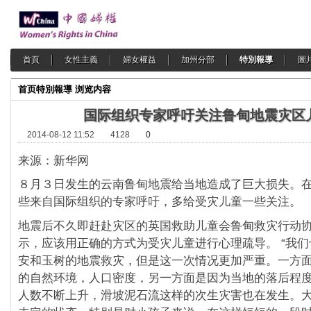
首頁
女性主義
婦女權益
加州分部
特別報導
圖
首页
特別報導
浏览内容
国际组织专家呼吁关注鲁甸地震灾区
2014-08-12 11:52
4128
0
来源：新华网
８月３日发生的云南鲁甸地震给当地造成了巨大损失。
些来自国际组织的专家呼吁，多给受灾儿童一些关注。
地震后不久即赶赴灾区的英国救助儿童会鲁甸救灾行动
示，应该用正确的方式为受灾儿童进行心理疏导。 “我
安和玉树的地震救灾，但是这一次情况更加严重。一方
的自然环境，人口密度，另一方面是因为当地的落后程度
人数不断上升，滑坡泥石流这样的次生灾害也在发生。