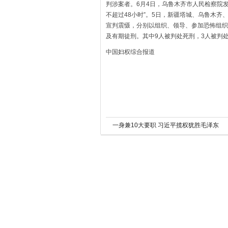
判涉案者。6月4日，乌鲁木齐市人民检察院
不超过48小时”。5日，新疆塔城、乌鲁木齐
宣判震慑，分别以组织、领导、参加恐怖组织
及有期徒刑。其中9人被判处死刑，3人被判
中国妇权综合报道
一身兼10大要职 习近平揽权犹胜毛泽东