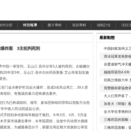
加州分部
特別報導
圖片專輯
視頻專輯
強制計生
項目
最新動態
爆炸案 3主犯判死刑
中国妇权加州义工
滑冰冠軍老爸劉俊
谷爱凌财气冲天赚
乌鲁木齐中院一审宣判。玉山江·吾许尔等3人被判死刑。古丽娜尔
煽颠罪获刑4.6
刑20年至5年。玉山江·吾许尔伙同吾斯曼·艾山等策划实施
受伤。
刘凤兰维权六年 
天安门金水桥护栏后起火爆炸，造成3名民众死亡，39人受
視覺藝術家協會
有组织、有预谋的暴力恐怖袭击案件。
大人们哭声多了
犯行为已构成组织、领导、参加恐怖组织罪和以危险方法危
加拿大《明報》配
齐市中级人民法院提起公诉。
女大学生李艳利
式手段到杀伤影响等都趋于激烈。今年3月、4月、5月连
三種邪惡的面貌
木齐菜市场袭击事件，令举国震惊，迫使中共动用大规模
疆政策。为威慑暴恐分子，新疆当局近期大张旗鼓公审宣
三種邪惡面貌：