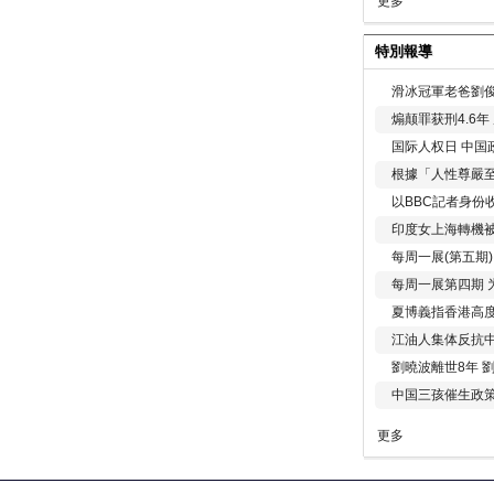
更多
特別報導
滑冰冠軍老爸劉俊
煽颠罪获刑4.6
国际人权日 中国政
根據「人性尊嚴
以BBC記者身份
印度女上海轉機被
每周一展(第五期
每周一展第四期 
夏博義指香港高
江油人集体反抗
劉曉波離世8年 
中国三孩催生政
更多