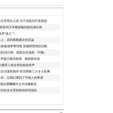
分享育女之道 日子清貧但不受誘惑
年 原贵州大学教授杨绍政刑满出狱
府“放人“！
至上」原則看鄭麗文的言論
收集敏感軍事情報 英國調查間諜活動
扣18小時 指其出生地為「中國」
) 声援王晓光牧师、杨荣丽传道
为遭受人权迫害的姐妹发声
度自治蕩然無存 前支聯會三人令人欽佩
中共，让我们看到了中国人的希望
劉霞赴愛爾蘭向丈夫頭像獻花
策对妇女生育权影响研究报告