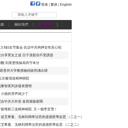
简体
|
繁体
|
English
请输入关键字
活動
關於我們
愛心捐贈
3.8妇女节集会 抗议中共拘押女性良心犯
分享育女之道 日子清貧但不受誘惑
翻 刘美贤情操高尚守本分
年 原贵州大学教授杨绍政刑满出狱
五次被强送精神病院
就黎智英判決發表聲明
，小孩的哭声就少了
合中共大外宣 改寫港版新聞
讨薪维权三送精神病院 又一個李宜雪！
：從艾希曼、戈林到簡寧法官的道德哲學反思 （二之一）
從艾希曼、戈林到簡寧法官的道德哲學反思 （二之二）