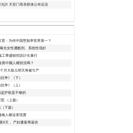
允許 天安门母亲群体公布近況
易富贤：为何中国堕胎率世界第一？
再曝光女性遭酷刑、系统性强奸
義工華盛頓控訴計生暴行
改善中國人權狀況嗎？
8个月大胎儿明天将被引产
与抗争》（下）
与抗争》（上）
的监护权是不够的
恶 （上篇）
恶（下篇）
 難掩人權迫害現實
夜6天， 产妇遭羞辱逼供