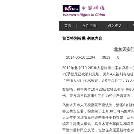
首頁
女性主義
婦女權益
首页
特別報導
浏览内容
北京天安门
2014-06-16 11:04
3819
0
2013年北京”10·28″暴力恐怖袭击案在
·托乎提尼亚孜被判无期。另外4人被判有期徒
了冲撞天安门金水桥案，3名群众死亡，39人
案情指，被告去年10月28日驾驶四驱车冲撞
伤。警方两日后将事件定性为经过严密策划，
乌鲁木齐市人民检察院审查认为，涉案8名疑
害公共安全罪，检察院于上月30日向乌鲁木
近两年中国涉疆暴恐袭击事件更趋频繁，从形
续发生昆明火车站、乌鲁木齐火车南站和乌鲁
军警力量和民众反恐，也敦促高层重新考虑对