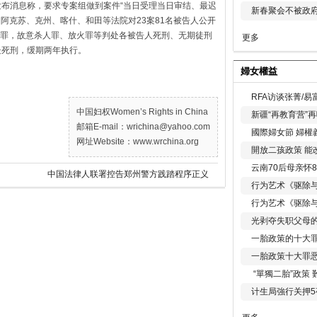
发布消息称，要求专案组做到案件“当日受理当日审结、最迟
新春聚会不被政府
、阿克苏、克州、喀什、和田等法院对23案81名被告人公开
罪，故意杀人罪、放火罪等判处各被告人死刑、无期徒刑
更多
处死刑，缓期两年执行。
婦女權益
RFA访谈张菁/
中国妇权Women’s Rights in China
新疆“再教育营”
邮箱E-mail：wrichina@yahoo.com
國際婦女節 婦權
网址Website：www.wrchina.org
開放二孩政策 能
云南70后母亲怀
中国法律人联署控告郑州警方践踏程序正义
行为艺术《驱除
行为艺术《驱除
光剥夺失职父母
一胎政策的十大罪
一胎政策十大罪
“單獨二胎”政策
计生局強行关押5