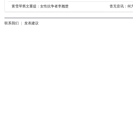
黄雪琴舊文重提：女性抗争者李翘楚
杳无音讯：何
联系我们
|
发表建议