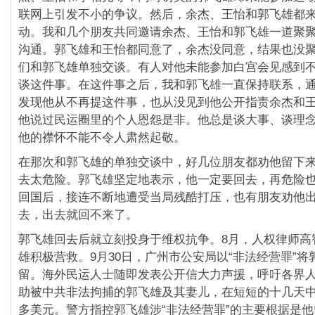
联网上引发不小的争议。然后，余杰、王怡和郭飞雄都
动。我和几个朋友共同邀请余杰、王怡和郭飞雄一道聚
沟通。郭飞雄和王怡都同意了，余杰没同意，结果也没
们和郭飞雄单独交谈。有人对他未能参加白宫会见感到
谈这件事。在这件事之后，我和郭飞雄一直保持联系，
发现他从不再提这件事，也从没见到他公开指责余杰和
他说过民运圈里的个人恩怨是非。他总是谈大事、谈理
他的襟怀不能不令人肃然起敬。
在那次和郭飞雄的单独交谈中，好几位朋友都劝他留下
去太危险。郭飞雄坚定地表示，他一定要回去，再危险
回国后，接连不断地遭受当局残酷打压，也有朋友劝他
去，出去就回不来了。
郭飞雄回去后就立刻投身于维权抗争。8月，人权律师高
雄积极营救。9月30日，广州市公安局以“非法经营罪”将
留。海外民运人士随即发表公开信大力声援，呼吁各界
助被中共非法拘捕的郭飞雄及其妻儿，在短短的十几天中
多美元。警方指控郭飞雄涉“非法经营罪”的主要根据是他曾