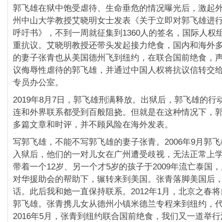
郭飞雄在狱中饱受虐待、生命垂危的情况曝光后，激起
州中山大学教授艾晓明女士发表《关于立即对郭飞雄进
呼吁书》，不到一周就征集到1360人的签名，国际人权
重抗议。艾晓明教授还带头发起接力绝食，国内和海外
的妻子张青也从美国德州飞到纽约，在联合国前绝食，
议侮辱性虐待的郭飞雄，并通过中国人权将抗议信转交
专员办公室。
2019年8月7日，郭飞雄刑满释放。出狱后，郭飞雄的行
连和外界联系都受到百般阻挠。但就是在这种情况下，
多篇文章和时评，并不顾风险在海外发表。
写郭飞雄，不能不写郭飞雄的妻子张青。2006年9月郭
入狱后，他们的一对儿女在广州遭受歧视，无法正常上
带着一个12岁、另一个才5岁的孩子于2009年流亡泰国
对华援助会的帮助下，辗转来到美国。张青落脚美国后
话。此后我和她一直保持联系。2012年1月，北京之春
郭飞雄。张青携儿女从德州小镇米德兰专程来到纽约，
2016年5月，张青到纽约联合国前绝食，我们又一道举