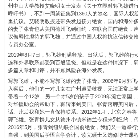
州中山大学教授艾晓明女士发表《关于立即对郭飞雄进
呼吁书》，不到一周就征集到1360人的签名，国际人权
重抗议。艾晓明教授还带头发起接力绝食，国内和海外
的妻子张青也从美国德州飞到纽约，在联合国前绝食，
议侮辱性虐待的郭飞雄，并通过中国人权将抗议信转交
专员办公室。
2019年8月7日，郭飞雄刑满释放。出狱后，郭飞雄的行
连和外界联系都受到百般阻挠。但就是在这种情况下，
多篇文章和时评，并不顾风险在海外发表。
写郭飞雄，不能不写郭飞雄的妻子张青。2006年9月郭
入狱后，他们的一对儿女在广州遭受歧视，无法正常上
带着一个12岁、另一个才5岁的孩子于2009年流亡泰国
对华援助会的帮助下，辗转来到美国。张青落脚美国后
话。此后我和她一直保持联系。2012年1月，北京之春
郭飞雄。张青携儿女从德州小镇米德兰专程来到纽约，
2016年5月，张青到纽约联合国前绝食，我们又一道举
自强，到美国后学语言学会计，读完硕士又选修博士课