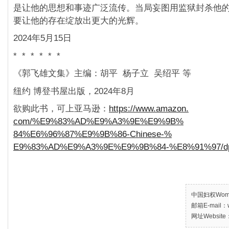
是让他的思想和事迹广泛流传。当局妄图用监狱封杀他
要让他的存在绽放出更大的光辉。
2024年5月15日
* * * * * *
《郭飞雄文集》主编：胡平 杨子立 吴绍平 等
纽约 博登书屋出版，2024年8月
欲购此书，可上亚马逊：
https://www.amazon.
com/%E9%83%AD%E9%A3%9E%E9%9B%
84%E6%96%87%E9%9B%86-Chinese-%
E9%83%AD%E9%A3%9E%E9%9B%84-%
E8%91%97/d
中国妇权Women’
邮箱E-mail：w
网址Website：