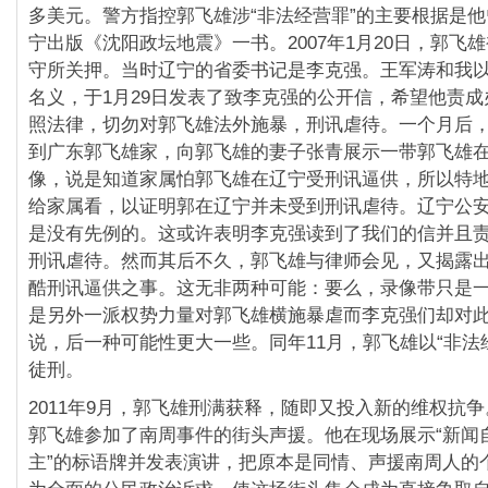
多美元。警方指控郭飞雄涉“非法经营罪”的主要根据是他曾
宁出版《沈阳政坛地震》一书。2007年1月20日，郭飞
守所关押。当时辽宁的省委书记是李克强。王军涛和我
名义，于1月29日发表了致李克强的公开信，希望他责
照法律，切勿对郭飞雄法外施暴，刑讯虐待。一个月后
到广东郭飞雄家，向郭飞雄的妻子张青展示一带郭飞雄
像，说是知道家属怕郭飞雄在辽宁受刑讯逼供，所以特
给家属看，以证明郭在辽宁并未受到刑讯虐待。辽宁公
是没有先例的。这或许表明李克强读到了我们的信并且
刑讯虐待。然而其后不久，郭飞雄与律师会见，又揭露
酷刑讯逼供之事。这无非两种可能：要么，录像带只是
是另外一派权势力量对郭飞雄横施暴虐而李克强们却对
说，后一种可能性更大一些。同年11月，郭飞雄以“非法
徒刑。
2011年9月，郭飞雄刑满获释，随即又投入新的维权抗争。
郭飞雄参加了南周事件的街头声援。他在现场展示“新闻
主”的标语牌并发表演讲，把原本是同情、声援南周人的