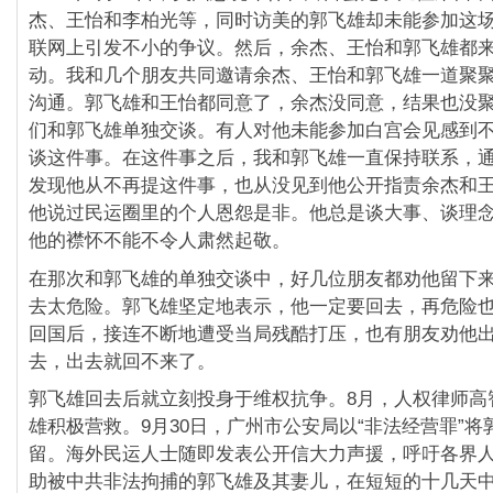
杰、王怡和李柏光等，同时访美的郭飞雄却未能参加这
联网上引发不小的争议。然后，余杰、王怡和郭飞雄都
动。我和几个朋友共同邀请余杰、王怡和郭飞雄一道聚
沟通。郭飞雄和王怡都同意了，余杰没同意，结果也没
们和郭飞雄单独交谈。有人对他未能参加白宫会见感到
谈这件事。在这件事之后，我和郭飞雄一直保持联系，
发现他从不再提这件事，也从没见到他公开指责余杰和
他说过民运圈里的个人恩怨是非。他总是谈大事、谈理
他的襟怀不能不令人肃然起敬。
在那次和郭飞雄的单独交谈中，好几位朋友都劝他留下
去太危险。郭飞雄坚定地表示，他一定要回去，再危险
回国后，接连不断地遭受当局残酷打压，也有朋友劝他
去，出去就回不来了。
郭飞雄回去后就立刻投身于维权抗争。8月，人权律师高
雄积极营救。9月30日，广州市公安局以“非法经营罪”将
留。海外民运人士随即发表公开信大力声援，呼吁各界
助被中共非法拘捕的郭飞雄及其妻儿，在短短的十几天中