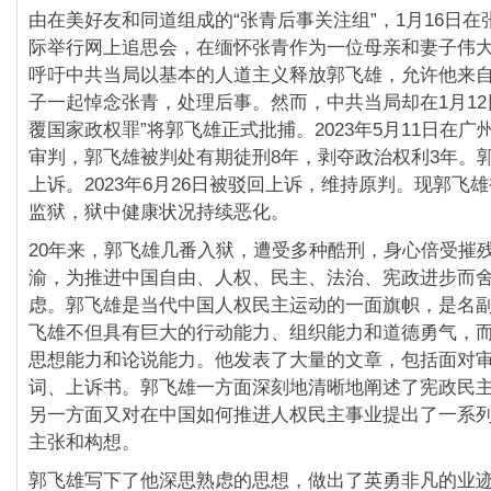
由在美好友和同道组成的“张青后事关注组”，1月16日
际举行网上追思会，在缅怀张青作为一位母亲和妻子伟
呼吁中共当局以基本的人道主义释放郭飞雄，允许他来
子一起悼念张青，处理后事。然而，中共当局却在1月12
覆国家政权罪”将郭飞雄正式批捕。2023年5月11日在
审判，郭飞雄被判处有期徒刑8年，剥夺政治权利3年。
上诉。2023年6月26日被驳回上诉，维持原判。现郭飞
监狱，狱中健康状况持续恶化。
20年来，郭飞雄几番入狱，遭受多种酷刑，身心倍受摧
渝，为推进中国自由、人权、民主、法治、宪政进步而
虑。郭飞雄是当代中国人权民主运动的一面旗帜，是名
飞雄不但具有巨大的行动能力、组织能力和道德勇气，
思想能力和论说能力。他发表了大量的文章，包括面对
词、上诉书。郭飞雄一方面深刻地清晰地阐述了宪政民
另一方面又对在中国如何推进人权民主事业提出了一系
主张和构想。
郭飞雄写下了他深思熟虑的思想，做出了英勇非凡的业