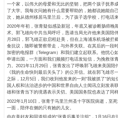
一个家，以伟大的母爱和无比的坚韧，把两个孩子抚养
了大学。我每次问她有什么需要帮助的，她都说她能自
次，她从德州移居马里兰后，为了孩子选学校，打电话
2020年年初，张青疑似感染新冠，年底又被诊断肠癌晚
术。郭飞雄向中共当局呼吁，恳请当局允许他来美国陪伴张
月28日，郭飞雄正欲启程赴美，但在上海浦东机场被拦
食抗议，随即被警察带走，与外界失联。在其后的一段
加密的电报群（Telegram）和我们建立起联系。他忧
申请出国，一方面和我们频频打电话发短信，为挽救张
力。2021年11月29日，张青发出了呼唤郭飞雄来美国
《我的生命快到最后关头了》的公开信。就在郭飞雄尽
之际，12月5日，我们收到他发来的一则“我被抓了”的
国人权和法治进步的中国和世界自由人士闻讯立刻发表
雄和张青当下的境遇表示关切。美国国务院也表达了同
2022年1月10日，张青于马里兰州圣十字医院病逝，至
一面，陪伴在侧的只有她的儿女。
由在美好友和同道组成的“张青后事关注组”，1月16日