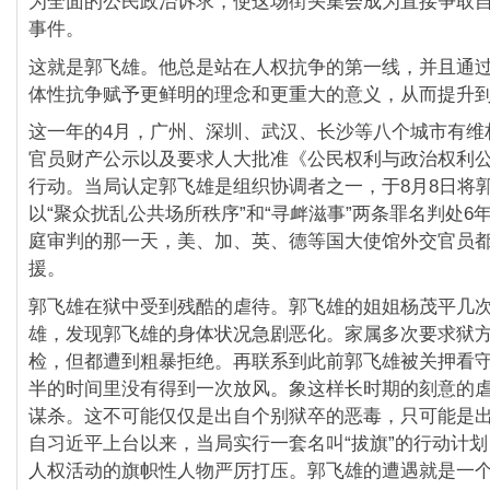
为全面的公民政治诉求，使这场街头集会成为直接争取
事件。
这就是郭飞雄。他总是站在人权抗争的第一线，并且通
体性抗争赋予更鲜明的理念和更重大的意义，从而提升
这一年的4月，广州、深圳、武汉、长沙等八个城市有维
官员财产公示以及要求人大批准《公民权利与政治权利
行动。当局认定郭飞雄是组织协调者之一，于8月8日将
以“聚众扰乱公共场所秩序”和“寻衅滋事”两条罪名判处6
庭审判的那一天，美、加、英、德等国大使馆外交官员
援。
郭飞雄在狱中受到残酷的虐待。郭飞雄的姐姐杨茂平几
雄，发现郭飞雄的身体状况急剧恶化。家属多次要求狱
检，但都遭到粗暴拒绝。再联系到此前郭飞雄被关押看
半的时间里没有得到一次放风。象这样长时期的刻意的
谋杀。这不可能仅仅是出自个别狱卒的恶毒，只可能是
自习近平上台以来，当局实行一套名叫“拔旗”的行动计
人权活动的旗帜性人物严厉打压。郭飞雄的遭遇就是一