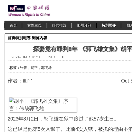
首頁
女性主義
婦女權益
加州分部
特別報導
圖
首页
特別報導
浏览内容
探妻竟有罪判8年 《郭飞雄文集》胡
2024-10-07 16:51
1907
0
标签：
张青
，
胡平
，
郭飞雄
作者：胡平 Oct 5, 20
2023年8月2日，郭飞雄在狱中度过了他57岁生日。
这已经是他第5次入狱了。此前4次入狱，被抓的理由不