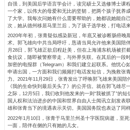
自强，到美国后学语言学会计，读完硕士又选修博士课
一个家，以伟大的母爱和无比的坚韧，把两个孩子抚养
了大学。我每次问她有什么需要帮助的，她都说她能自
次，她从德州移居马里兰后，为了孩子选学校，打电话
2020年年初，张青疑似感染新冠，年底又被诊断肠癌晚
术。郭飞雄向中共当局呼吁，恳请当局允许他来美国陪伴张
月28日，郭飞雄正欲启程赴美，但在上海浦东机场被拦
食抗议，随即被警察带走，与外界失联。在其后的一段
加密的电报群（Telegram）和我们建立起联系。他忧
申请出国，一方面和我们频频打电话发短信，为挽救张
力。2021年11月29日，张青发出了呼唤郭飞雄来美国
《我的生命快到最后关头了》的公开信。就在郭飞雄尽
之际，12月5日，我们收到他发来的一则“我被抓了”的
国人权和法治进步的中国和世界自由人士闻讯立刻发表
雄和张青当下的境遇表示关切。美国国务院也表达了同
2022年1月10日，张青于马里兰州圣十字医院病逝，至
一面，陪伴在侧的只有她的儿女。