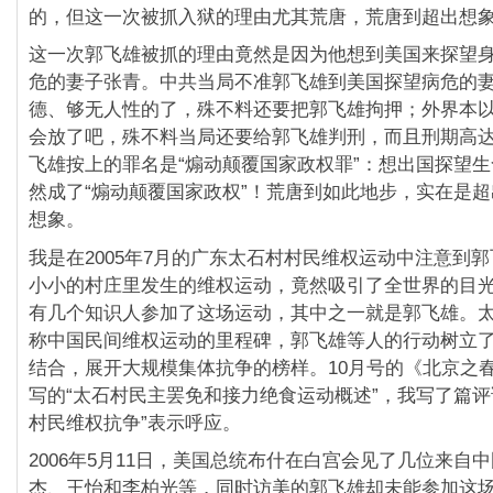
的，但这一次被抓入狱的理由尤其荒唐，荒唐到超出想
这一次郭飞雄被抓的理由竟然是因为他想到美国来探望
危的妻子张青。中共当局不准郭飞雄到美国探望病危的
德、够无人性的了，殊不料还要把郭飞雄拘押；外界本
会放了吧，殊不料当局还要给郭飞雄判刑，而且刑期高达
飞雄按上的罪名是“煽动颠覆国家政权罪”：想出国探望
然成了“煽动颠覆国家政权”！荒唐到如此地步，实在是
想象。
我是在2005年7月的广东太石村村民维权运动中注意到
小小的村庄里发生的维权运动，竟然吸引了全世界的目
有几个知识人参加了这场运动，其中之一就是郭飞雄。
称中国民间维权运动的里程碑，郭飞雄等人的行动树立
结合，展开大规模集体抗争的榜样。10月号的《北京之
写的“太石村民主罢免和接力绝食运动概述”，我写了篇评
村民维权抗争”表示呼应。
2006年5月11日，美国总统布什在白宫会见了几位来自
杰、王怡和李柏光等，同时访美的郭飞雄却未能参加这