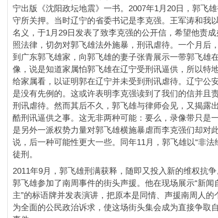
宁出版《沈阳政坛地震》一书。2007年1月20日，郭飞
守所关押。当时辽宁的省委书记是李克强。王军涛和我
名义，于1月29日发表了致李克强的公开信，希望他责
照法律，切勿对郭飞雄法外施暴，刑讯虐待。一个月后
到广东郭飞雄家，向郭飞雄的妻子张青展示一带郭飞雄
像，说是知道家属怕郭飞雄在辽宁受刑讯逼供，所以特
给家属看，以证明郭在辽宁并未受到刑讯虐待。辽宁公
是没有先例的。这或许表明李克强读到了我们的信并且
刑讯虐待。然而其后不久，郭飞雄与律师会见，又揭露
酷刑讯逼供之事。这无非两种可能：要么，录像带只是
是另外一派权势力量对郭飞雄横施暴虐而李克强们却对
说，后一种可能性更大一些。同年11月，郭飞雄以“非法
徒刑。
2011年9月，郭飞雄刑满获释，随即又投入新的维权抗争。
郭飞雄参加了南周事件的街头声援。他在现场展示“新闻
主”的标语牌并发表演讲，把原本是同情、声援南周人的
为全面的公民政治诉求，使这场街头集会成为直接争取