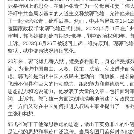
际举行网上追思会，在缅怀张青作为一位母亲和妻子伟
呼吁中共当局以基本的人道主义释放郭飞雄，允许他来
子一起悼念张青，处理后事。然而，中共当局却在1月12
覆国家政权罪”将郭飞雄正式批捕。2023年5月11日在
审判，郭飞雄被判处有期徒刑8年，剥夺政治权利3年。
上诉。2023年6月26日被驳回上诉，维持原判。现郭飞
监狱，狱中健康状况持续恶化。
20年来，郭飞雄几番入狱，遭受多种酷刑，身心倍受摧
渝，为推进中国自由、人权、民主、法治、宪政进步而
虑。郭飞雄是当代中国人权民主运动的一面旗帜，是名
飞雄不但具有巨大的行动能力、组织能力和道德勇气，
思想能力和论说能力。他发表了大量的文章，包括面对
词、上诉书。郭飞雄一方面深刻地清晰地阐述了宪政民
另一方面又对在中国如何推进人权民主事业提出了一系
主张和构想。
郭飞雄写下了他深思熟虑的思想，做出了英勇非凡的业
是让他的思想和事迹广泛流传。当局妄图用监狱封杀他