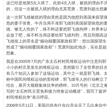
这已经是他第5次入狱了。此前4次入狱，被抓的理由不
的，但这一次被抓入狱的理由尤其荒唐，荒唐到超出想
这一次郭飞雄被抓的理由竟然是因为他想到美国来探望
危的妻子张青。中共当局不准郭飞雄到美国探望病危的
德、够无人性的了，殊不料还要把郭飞雄拘押；外界本
会放了吧，殊不料当局还要给郭飞雄判刑，而且刑期高达
飞雄按上的罪名是“煽动颠覆国家政权罪”：想出国探望
然成了“煽动颠覆国家政权”！荒唐到如此地步，实在是
想象。
我是在2005年7月的广东太石村村民维权运动中注意到
小小的村庄里发生的维权运动，竟然吸引了全世界的目
有几个知识人参加了这场运动，其中之一就是郭飞雄。
称中国民间维权运动的里程碑，郭飞雄等人的行动树立
结合，展开大规模集体抗争的榜样。10月号的《北京之
写的“太石村民主罢免和接力绝食运动概述”，我写了篇评
村民维权抗争”表示呼应。
2006年5月11日，美国总统布什在白宫会见了几位来自