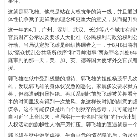
事件。
这就是郭飞雄。他总是站在人权抗争的第一线，并且通
体性抗争赋予更鲜明的理念和更重大的意义，从而提升
这一年的4月，广州、深圳、武汉、长沙等八个城市有维
官员财产公示以及要求人大批准《公民权利与政治权利
行动。当局认定郭飞雄是组织协调者之一，于8月8日将
以“聚众扰乱公共场所秩序”和“寻衅滋事”两条罪名判处6
庭审判的那一天，美、加、英、德等国大使馆外交官员
援。
郭飞雄在狱中受到残酷的虐待。郭飞雄的姐姐杨茂平几
雄，发现郭飞雄的身体状况急剧恶化。家属多次要求狱
检，但都遭到粗暴拒绝。再联系到此前郭飞雄被关押看
半的时间里没有得到一次放风。象这样长时期的刻意的
谋杀。这不可能仅仅是出自个别狱卒的恶毒，只可能是
自习近平上台以来，当局实行一套名叫“拔旗”的行动计
人权活动的旗帜性人物严厉打压。郭飞雄的遭遇就是一
郭飞雄在狱中饱受虐待、生命垂危的情况曝光后，激起