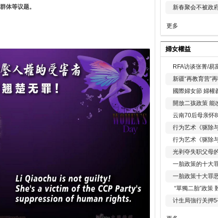
群体等议题。
新春聚会不被政府
更多
婦女權益
RFA访谈张菁/
新疆“再教育营”
國際婦女節 婦權
開放二孩政策 能
云南70后母亲怀
行为艺术《驱除
行为艺术《驱除
光剥夺失职父母
一胎政策的十大罪
一胎政策十大罪
“單獨二胎”政策
计生局強行关押5