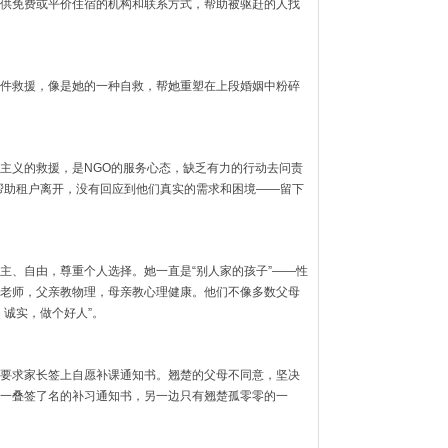
供免费或平价住宿的机构和联系方式，帮助被驱赶的人找
件救援，像是她的一种自救，帮她重塑在上段婚姻中粉碎
主义的救援，是NGO的服务心态，缺乏有力的行动去问责
帮助租户离开，没有回应到他们真实的需求和困境——留下
主、自由，尊重个人选择。她一直是“别人家的孩子”——性
老师，父亲教物理，母亲教心理健康。他们不像多数父母
、诚实，做个好人”。
要求家长签上自愿补课通知书。翘楚的父母不同意，坚决
一叠签了名的补习通知书，另一边只有翘楚孤零零的一