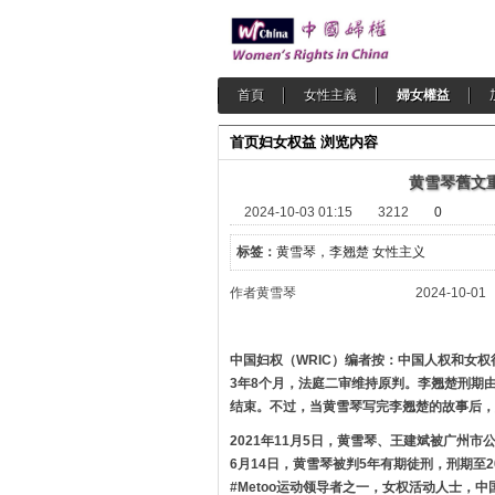
首頁
女性主義
婦女權益
首页
妇女权益
浏览内容
黄雪琴舊文
2024-10-03 01:15
3212
0
标签：
黄雪琴，李翘楚 女性主义
作者黄雪琴 2024-10-01
中国妇权（WRIC）编者按：中国人权和女权
3年8个月，法庭二审维持原判。李翘楚刑期由先
结束。不过，当黄雪琴写完李翘楚的故事后，
2021年11月5日，黄雪琴、王建斌被广州市
6月14日，黄雪琴被判5年有期徒刑，刑期至2
#Metoo运动领导者之一，女权活动人士，