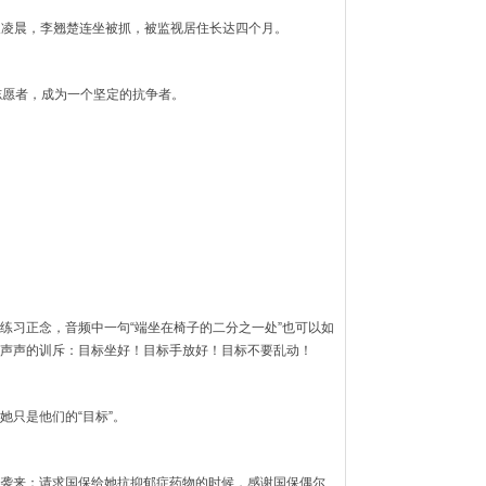
二天凌晨，李翘楚连坐被抓，被监视居住长达四个月。
志愿者，成为一个坚定的抗争者。
练习正念，音频中一句“端坐在椅子的二分之一处”也可以如
声声的训斥：目标坐好！目标手放好！目标不要乱动！
她只是他们的“目标”。
袭来：请求国保给她抗抑郁症药物的时候，感谢国保偶尔