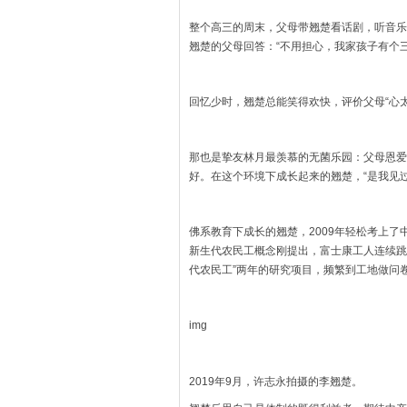
整个高三的周末，父母带翘楚看话剧，听音乐
翘楚的父母回答：“不用担心，我家孩子有个
回忆少时，翘楚总能笑得欢快，评价父母“心太
那也是挚友林月最羡慕的无菌乐园：父母恩爱
好。在这个环境下成长起来的翘楚，“是我见
佛系教育下成长的翘楚，2009年轻松考上
新生代农民工概念刚提出，富士康工人连续跳
代农民工”两年的研究项目，频繁到工地做问
img
2019年9月，许志永拍摄的李翘楚。