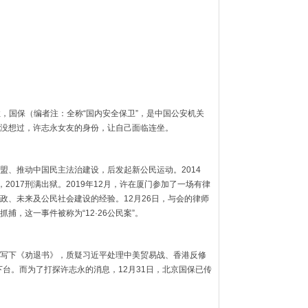
居住，国保（编者注：全称“国内安全保卫”，是中国公安机关
没想过，许志永女友的身份，让自己面临连坐。
盟、推动中国民主法治建设，后发起新公民运动。2014
2017刑满出狱。2019年12月，许在厦门参加了一场有律
政、未来及公民社会建设的经验。12月26日，与会的律师
捕，这一事件被称为“12·26公民案”。
写下《劝退书》，质疑习近平处理中美贸易战、香港反修
下台。而为了打探许志永的消息，12月31日，北京国保已传