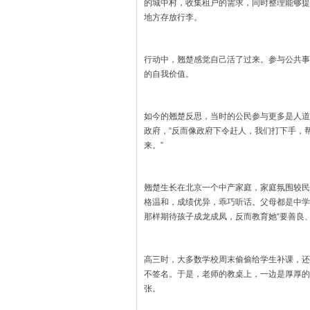
的城中村，收集租户的需求，同时整理能够提
地方存放行李。
行动中，翘楚感觉自己活了过来。参与公共事
的自我价值。
如今的翘楚反思，当时的公民参与更多是人道
政府，“反而像政府下令赶人，我们打下手，
来。”
翘楚生长在北京一个中产家庭，家庭氛围较民
格温和，成绩优异，乖巧听话。父母都是中学
那样期待孩子成龙成凤，反而教育她“要善良
高三时，大多数学校周末偷偷给学生补课，还
不签名。于是，老师的教桌上，一边是厚厚的
张。