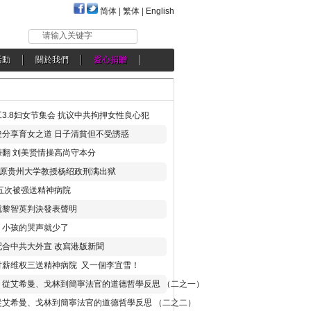
简体
|
繁体
|
English
请输入关键字
活動
關於我們
愛心捐贈
3.8妇女节集会 抗议中共拘押女性良心犯
分享育女之道 日子清貧但不受誘惑
翻 刘美贤情操高尚守本分
年 原贵州大学教授杨绍政刑满出狱
五次被强送精神病院
就黎智英判決發表聲明
，小孩的哭声就少了
合中共大外宣 改寫港版新聞
讨薪维权三送精神病院 又一個李宜雪！
：從艾希曼、戈林到簡寧法官的道德哲學反思 （二之一）
從艾希曼、戈林到簡寧法官的道德哲學反思 （二之二）