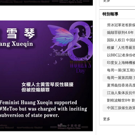
更多
特別報導
滑冰冠軍老爸劉俊
煽颠罪获刑4.6
国际人权日 中国政
根據「人性尊嚴
以BBC記者身份
印度女上海轉機被
每周一展(第五期
每周一展第四期 
夏博義指香港高
江油人集体反抗
劉曉波離世8年 
中国三孩催生政
更多