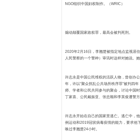
NGO组织中国妇权制作。（WRIC）
煽动颠覆国家政权罪，最高会被判死刑。
2020年2月16日，李翘楚被指定地点监视
人民警察的一个警种）审讯时这样对她说。她
许志永是中国公民维权的活跃人物，曾创办公
年，许以“聚众扰乱公共场所秩序罪”被判四年，
师、学者和公民共同参与的聚会，讨论中国时
丁家喜、公民戴振亚、张忠顺和李英俊遭警方抓
许志永开始在自己的国家里逃亡。逃亡中，他
例运动和2019冠状病毒疫情的能力，要求他
唤过李翘楚24小时。