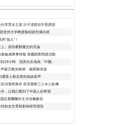
分享育女之道 日子清貧但不受誘惑
年 原贵州大学教授杨绍政刑满出狱
府“放人“！
至上」原則看鄭麗文的言論
收集敏感軍事情報 英國調查間諜活動
扣18小時 指其出生地為「中國」
) 声援王晓光牧师、杨荣丽传道
为遭受人权迫害的姐妹发声
度自治蕩然無存 前支聯會三人令人欽佩
中共，让我们看到了中国人的希望
劉霞赴愛爾蘭向丈夫頭像獻花
策对妇女生育权影响研究报告