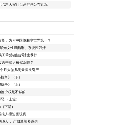
允許 天安门母亲群体公布近況
易富贤：为何中国堕胎率世界第一？
再曝光女性遭酷刑、系统性强奸
義工華盛頓控訴計生暴行
改善中國人權狀況嗎？
8个月大胎儿明天将被引产
与抗争》（下）
与抗争》（上）
的监护权是不够的
恶 （上篇）
恶（下篇）
 難掩人權迫害現實
夜6天， 产妇遭羞辱逼供