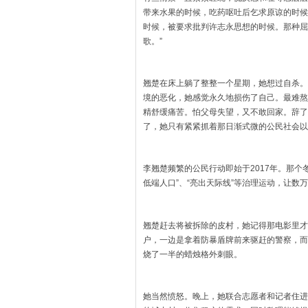
带来水果的时候，吃药呕吐后乞求原谅的时候
时候，被要求批判许志永思想的时候。那种屈
歌。”
翘楚在床上躺了整整一个星期，她想过自杀。
境的恶化，她感觉永久地损伤了自己。最难熬
精舒缓痛苦。怕父母失望，又不敢回家。辞了
了，她只有紧紧抓着那日渐式微的公民社会以
李翘楚频繁的公民行动即始于2017年。那个
低端人口”、“亮出天际线”等治理运动，让数
翘楚赶去将被拆除的皮村，她记得那电影里才
户，一边是拿着防暴盾牌前来驱赶的警察，而
烧了一半的蜡烛格外刺眼。
她当然愤怒。晚上，她联合志愿者和记者住进