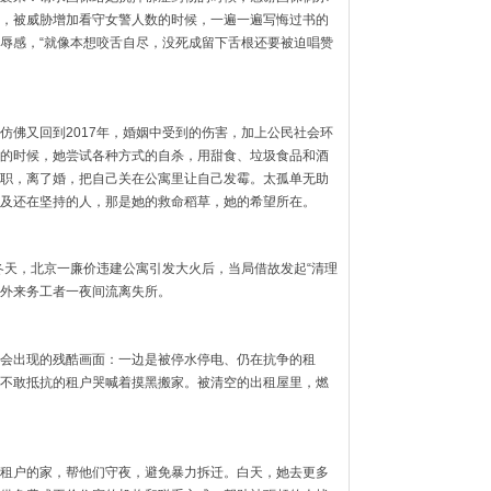
，被威胁增加看守女警人数的时候，一遍一遍写悔过书的
辱感，“就像本想咬舌自尽，没死成留下舌根还要被迫唱赞
仿佛又回到2017年，婚姻中受到的伤害，加上公民社会环
的时候，她尝试各种方式的自杀，用甜食、垃圾食品和酒
职，离了婚，把自己关在公寓里让自己发霉。太孤单无助
及还在坚持的人，那是她的救命稻草，她的希望所在。
冬天，北京一廉价违建公寓引发大火后，当局借故发起“清理
万外来务工者一夜间流离失所。
会出现的残酷画面：一边是被停水停电、仍在抗争的租
不敢抵抗的租户哭喊着摸黑搬家。被清空的出租屋里，燃
租户的家，帮他们守夜，避免暴力拆迁。白天，她去更多