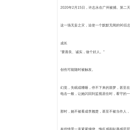
2020年2月15日，许志永在广州被捕。第
这一场无妄之灾，迫使一个默默无闻的90后
成长
“要善良、诚实，做个好人。”
创伤可能随时被触发。
幻觉，失眠或嗜睡，停不下来的噩梦，甚至在
电击一般，让她闪回到监视居住时，看守的一
那时，她不被看成李翘楚，甚至不被当作人，
有些情景一直紧紧缠绕，愧疚感和耻辱感层层