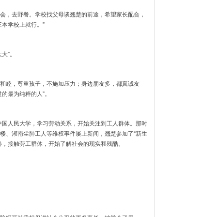
会，去野餐。学校找父母谈翘楚的前途，希望家长配合，
三本学校上就行。”
大”。
和睦，尊重孩子，不施加压力；身边朋友多，都真诚友
过的最为纯粹的人”。
了中国人民大学，学习劳动关系，开始关注到工人群体。那时
楼、湖南尘肺工人等维权事件屡上新闻，翘楚参加了“新生
卷，接触劳工群体，开始了解社会的现实和残酷。