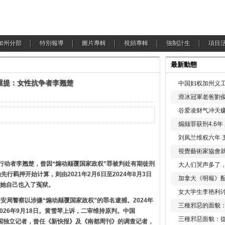
加州分部
特別報導
圖片專輯
視頻專輯
強制計生
項目
最新動態
重提：女性抗争者李翘楚
中国妇权加州义工
滑冰冠軍老爸劉俊
谷爱凌财气冲天赚
煽颠罪获刑4.6
刘凤兰维权六年 
視覺藝術家協會
行动者李翘楚，曾因“煽动颠覆国家政权”罪被判处有期徒刑
大人们哭声多了
行羁押开始计算，则由2021年2月6日至2024年8月3日
加拿大《明報》配
她自己也入了冤狱。
女大学生李艳利
公安局警察以涉嫌“煽动颠覆国家政权”的罪名逮捕。2024年
三種邪惡的面貌
026年9月18日。黄雪琴上诉，二审维持原判。中国
三種邪惡面貌：
中国独立记者，曾任《新快报》及《南都周刊》的调查记者，