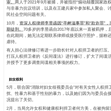
审。
两人于2021年9月被捕，并被指控“煽动颠覆国家政
与非暴力抗议培训，以及在王建兵家中参加私人聚会、
民社会空间问题有关。
10月，
资深人权律师李昱函因“寻衅滋事罪”和“欺诈罪”，
期徒刑。
70多岁的李昱函自2017年底以来一直被羁押
在此期间，她无法定期联系律师或接受医疗照护，据称
虐待。
有人担心法律修订将进一步助长针对人权捍卫者的打压。
打压人权捍卫者的《反间谍法》进行修订，扩大了间谍
并授予了更多调查间谍相关事项的权力。
妇女权利
5月，联合国“消除对妇女歧视委员会”对有关女性人权捍
扰、性暴力和基于性别的暴力，以及她们因为与委员会
况提出了关切。
2月，当局允许女权和健康权利捍卫者何方美，在被拘留