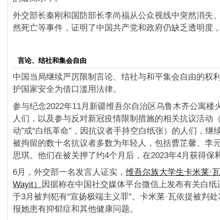
外交部长秦刚和国防部长李尚福从公众视线中突然消失
然死亡等事件，证明了中国共产党和政府仍缺乏透明度 
言论、结社和集会自由
中国当局继续严厉限制言论、结社与和平集会自由的权
护国家安全为借口滥用法律。
参与纪念2022年11月新疆维吾尔自治区乌鲁木齐公寓楼
人们，以及参与反对新冠疫情限制措施的相关抗议活动（
动”或“白纸革命”，因抗议者手持空白纸张）的人们，继
被拘留的数十名抗议者多数为年轻人，包括曹芷馨、李
思琪。他们在被关押了约4个月后，在2023年4月获得保
6月，外交部一名发言人证实，
维吾尔族大学生卡米莱·瓦依
Wayit）
因据称在中国社交媒体平台微信上发布有关白纸
于3月被判犯有“宣扬极端主义罪”。卡米莱·瓦依提被判处
报她患有抑郁症和其他健康问题。