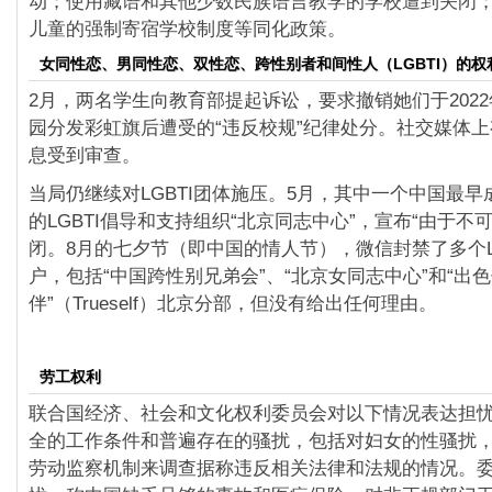
动；使用藏语和其他少数民族语言教学的学校遭到关闭
儿童的强制寄宿学校制度等同化政策。
女同性恋、男同性恋、双性恋、跨性别者和间性人（LGBTI）的权
2月，两名学生向教育部提起诉讼，要求撤销她们于202
园分发彩虹旗后遭受的“违反校规”纪律处分。社交媒体
息受到审查。
当局仍继续对LGBTI团体施压。5月，其中一个中国最
的LGBTI倡导和支持组织“北京同志中心”，宣布“由于不
闭。8月的七夕节（即中国的情人节），微信封禁了多个L
户，包括“中国跨性别兄弟会”、“北京女同志中心”和“出
伴”（Trueself）北京分部，但没有给出任何理由。
劳工权利
联合国经济、社会和文化权利委员会对以下情况表达担
全的工作条件和普遍存在的骚扰，包括对妇女的性骚扰
劳动监察机制来调查据称违反相关法律和法规的情况。