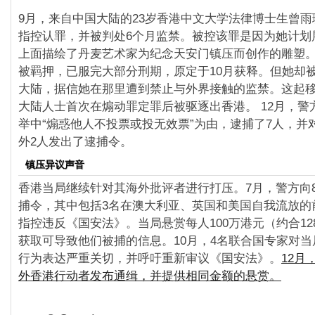
9月，来自中国大陆的23岁香港中文大学法律博士生曾
指控认罪，并被判处6个月监禁。被控该罪是因为她计划
上面描绘了丹麦艺术家为纪念天安门镇压而创作的雕塑
被羁押，已服完大部分刑期，原定于10月获释。但她却
大陆，据信她在那里遭到禁止与外界接触的监禁。这起
大陆人士首次在煽动罪定罪后被驱逐出香港。 12月，警
举中“煽惑他人不投票或投无效票”为由，逮捕了7人，并
外2人发出了逮捕令。
镇压异议声音
香港当局继续针对其海外批评者进行打压。7月，警方向
捕令，其中包括3名在澳大利亚、英国和美国自我流放的
指控违反《国安法》。当局悬赏每人100万港元（约合128,
获取可导致他们被捕的信息。10月，4名联合国专家对
行为表达严重关切，并呼吁重新审议《国安法》。
12月
外香港行动者发布通缉，并提供相同金额的悬赏。