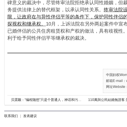
碑意义的裁决中，尽管终审法院拒绝承认同性婚姻，但
务提供法律上的替代框架，以承认同性关系。
终审法院设
限，让政府在与异性伴侣平等的条件下，保护同性伴侣
探视权和继承权。
10月，上诉法院在另外两起案件中宣
已婚伴侣的公共住房租赁权和产权的做法，具有歧视性
利于给予同性伴侣平等继承权的裁决。
中国妇权Women’
邮箱E-mail：w
网址Website：
贝震颖：“编程随想”只是个普通人，神话和污名化都是环境的扭曲
110萬與公民結婚無證客
联系我们
|
发表建议