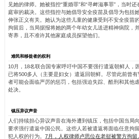
见她的律师。她被指控“重婚罪”和“寻衅滋事罪”，当时还在
庭审的裁决。这些指控与她倡导安全疫苗及倡导为包括
伸张正义有关。她认为这些儿童的健康受到不安全疫苗
拘留后，当局据报将她的两个年幼女儿送进精神病院，
寄养，且不准许其他家庭成员探望他们。
难民和移徙者的权利
10月，18名联合国专家呼吁中国不要强行遣返朝鲜人，
已将500多人（主要是妇女）遣返回朝鲜。尽管此前曾
者可能会面临严厉的惩罚，包括强迫失踪、酷刑和其他
处决。
镇压异议声音
人们持续担心异议声音在海外遭到镇压，包括中国当局
要求强行遣返中国公民。这些人若被遣返将面临任意拘
犯人权的行为。
7月，人权律师卢思位在老挝被警方拘留