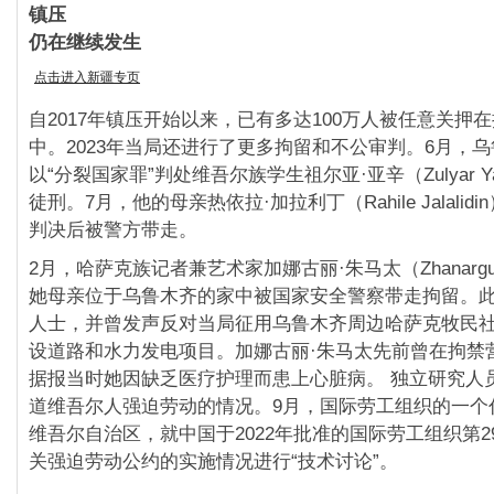
镇压
仍在继续发生
点击进入新疆专页
自2017年镇压开始以来，已有多达100万人被任意关押
中。2023年当局还进行了更多拘留和不公审判。6月，
以“分裂国家罪”判处维吾尔族学生祖尔亚·亚辛（Zulyar Ya
徒刑。7月，他的母亲热依拉·加拉利丁（Rahile Jalalid
判决后被警方带走。
2月，哈萨克族记者兼艺术家加娜古丽·朱马太（Zhanargul Z
她母亲位于乌鲁木齐的家中被国家安全警察带走拘留。
人士，并曾发声反对当局征用乌鲁木齐周边哈萨克牧民
设道路和水力发电项目。加娜古丽·朱马太先前曾在拘禁
据报当时她因缺乏医疗护理而患上心脏病。 独立研究人
道维吾尔人强迫劳动的情况。9月，国际劳工组织的一个
维吾尔自治区，就中国于2022年批准的国际劳工组织第29
关强迫劳动公约的实施情况进行“技术讨论”。