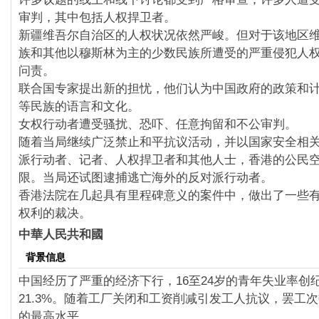
审判，其中包括人权捍卫者。
新疆维吾尔自治区的人权状况依然严峻。但对于该地区
族和其他以穆斯林为主的少数民族所遭受的严重侵犯人
问责。
联合国专家提出新的担忧，他们认为中国政府的政策和
等民族的语言和文化。
女权行动者遭受骚扰、恐吓、任意拘留和不公审判。
随着当局继续广泛禁止和平抗议活动，并以国家安全相
派行动者、记者、人权捍卫者和其他人士，香港的公民
限。当局还试图逮捕逃亡海外的反对派行动者。
香港法院在几起具有里程碑意义的案件中，做出了一些有利
权利的裁决。
中華人民共和國
背景信息
中国经历了严重的经济下行，16至24岁的青年失业率创
21.3%。随着工厂关闭和工资削减引发工人抗议，罢工
的最高水平。