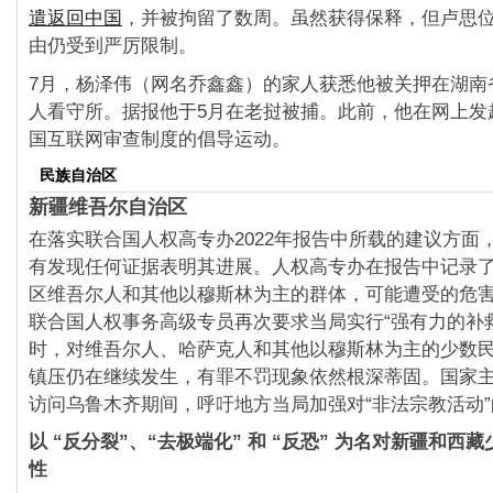
遣返回中国
，并被拘留了数周。虽然获得保释，但卢思
由仍受到严厉限制。
7月，杨泽伟（网名乔鑫鑫）的家人获悉他被关押在湖南
人看守所。据报他于5月在老挝被捕。此前，他在网上发
国互联网审查制度的倡导运动。
民族自治区
新疆维吾尔自治区
在落实联合国人权高专办2022年报告中所载的建议方面
有发现任何证据表明其进展。人权高专办在报告中记录
区维吾尔人和其他以穆斯林为主的群体，可能遭受的危害
联合国人权事务高级专员再次要求当局实行“强有力的补
时，对维吾尔人、哈萨克人和其他以穆斯林为主的少数
镇压仍在继续发生，有罪不罚现象依然根深蒂固。国家主
访问乌鲁木齐期间，呼吁地方当局加强对“非法宗教活动
以 “反分裂”、“去极端化” 和 “反恐” 为名对新疆和西
性