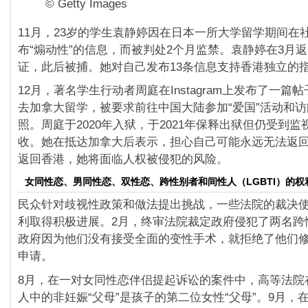
© Getty Images
11月，23岁的学生袁静婷因在日本一所大学留学期间在
布“煽动性”的信息，而被判处2个月监禁。袁静婷在3月
证，此后被捕。她对自己发布13条信息支持香港独立的
12月，著名学生行动者周庭在Instagram上发布了一篇
去加拿大留学，被要求前往中国大陆参加“爱国”活动和
照。周庭于2020年入狱，于2021年保释出狱但仍受到
收。她在抵达加拿大后表示，担心自己可能永远无法返
返回香港，她将面临人权被侵犯的风险。
女同性恋、男同性恋、双性恋、跨性别者和间性人（LGBTI）的权
民众针对歧视性政策和做法提出挑战，一些法院的裁决使L
利取得积极进展。2月，终审法院裁定政府侵犯了两名跨
政府因为他们没有接受全面的变性手术，就拒绝了他们
申请。
8月，在一对女同性恋伴侣提起诉讼的案件中，高等法院
人中的非妊娠“父母”是孩子的第二位女性“父母”。9月，