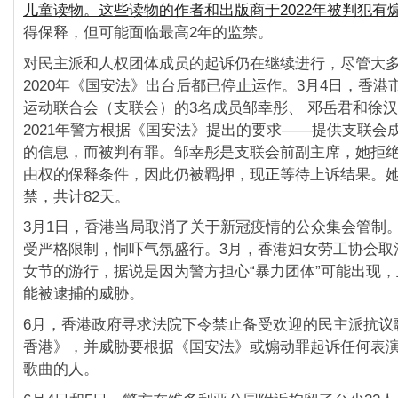
儿童读物。这些读物的作者和出版商于2022年被判犯有
得保释，但可能面临最高2年的监禁。
对民主派和人权团体成员的起诉仍在继续进行，尽管大
2020年《国安法》出台后都已停止运作。3月4日，香港
运动联合会（支联会）的3名成员邹幸彤、 邓岳君和徐
2021年警方根据《国安法》提出的要求——提供支联会
的信息，而被判有罪。邹幸彤是支联会前副主席，她拒
由权的保释条件，因此仍被羁押，现正等待上诉结果。
禁，共计82天。
3月1日，香港当局取消了关于新冠疫情的公众集会管制
受严格限制，恫吓气氛盛行。3月，香港妇女劳工协会取
女节的游行，据说是因为警方担心“暴力团体”可能出现
能被逮捕的威胁。
6月，香港政府寻求法院下令禁止备受欢迎的民主派抗议
香港》，并威胁要根据《国安法》或煽动罪起诉任何表
歌曲的人。