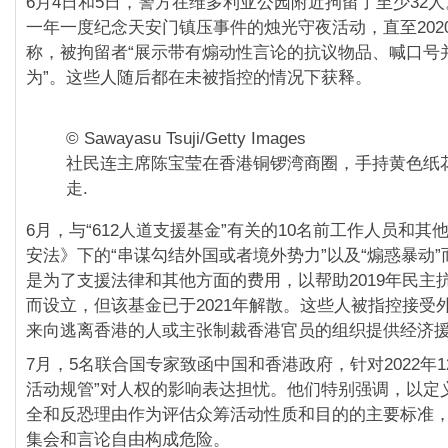
6月4日和5日，警方在维多利亚公园附近拘留了至少32
一年一度纪念天安门镇压事件的烛光守夜活动，直至202
称，被拘留者“展示带有煽动性言论的抗议物品、喊口号
为”。这些人随后都在未被指控的情况下获释。
© Sawayasu Tsuji/Getty Images
社民连主席陈宝莹在香港铜锣湾商圈，手持黄色纸
走.
6月，与“612人道支援基金”有关的10名前工作人员和其
安法》下的“串谋勾结外国或者境外势力”以及“煽惑暴动
是为了支援法律和其他方面的费用，以帮助2019年民主
而设立，但该基金已于2021年解散。这些人被指控接受
来向逃离香港的人或主张制裁香港官员的组织提供经济
7月，5名联合国专家致函中国和香港政府，针对2022年1
活动规管”对人权的影响表达担忧。他们特别强调，以定
全和反恐理由作为评估众筹活动性质和目的的主要标准
集会和言论自由构成危险。