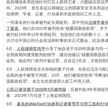
政府继续有系统地针对打压人权捍卫者，力图镇压异议
间。2023年，发生多起以模糊定义的国家安全罪名而起
括律师、学者、记者、行动者和非政府组织工作人员。
一些著名的行动者被判处长期徒刑，其中包括
法律学者
丁家喜
。他们在2022年被判犯有“颠覆国家政权罪”，并于2
被判处14年和12年有期徒刑。包括他们在内的数十人，在
次讨论中国公民社会状况和时事的非正式聚会，此后便
6月，
人权律师常玮平
分享了他自述于2020年因参与同
在拘留期间遭受酷刑的细节，随后他被以“颠覆国家政权罪
徒刑。他在闭门审判中被定罪，且在近1年后，才收到刑
4月，人权律师余文生和他的妻子许艳，在前往北京与欧
会面的途中被警方拘留。10月，他们被指控犯有“寻衅滋事
国家政权罪”。余文生此前曾因人权工作而入狱。
公民记者张展于2020年5月被拘留
，后被判处4年有期徒
食，2023年7月住进了上海监狱医院。
9月，
著名的#MeToo行动者和记者黄雪芹与劳工权利行