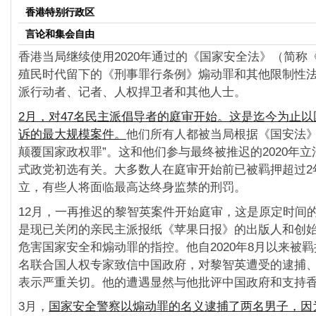
香港特别行政区
言论和集会自由
香港当局继续使用2020年通过的《国家安全法》（简称
殖民时代留下的《刑事罪行条例》煽动罪和其他限制性
派行动者、记者、人权捍卫者和其他人士。
2月，对47名民主派倡导者的庭审开始。这是迄今为止
诉的最大规模案件。
他们所有人都被当局根据《国安法》
颠覆国家政权罪”。这和他们参与最终被推迟的2020年
式政党初选有关。大多数人在庭审开始前已被羁押超过2
立，有些人将面临最高达终身监禁的刑罚。
12月，一再推迟的黎智英案件开始庭审，这是原定时间
是现已关闭的亲民主派报纸《苹果日报》的出版人和创
危害国家安全和煽动罪的指控。他自2020年8月以来被羁
名联合国人权专家致信中国政府，对黎智英遭受的逮捕
表示严重关切。他的遭遇显然与他批评中国政府和支持
3月，
国家安全警察以煽动罪的名义逮捕了两名男子，因