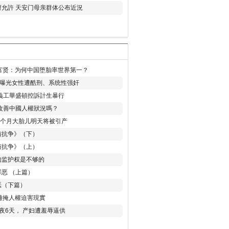
允許 天安门母亲群体公布近況
易富贤：为何中国堕胎率世界第一？
再曝光女性遭酷刑、系统性强奸
義工華盛頓控訴計生暴行
改善中國人權狀況嗎？
8个月大胎儿明天将被引产
与抗争》（下）
与抗争》（上）
的监护权是不够的
恶 （上篇）
恶（下篇）
 難掩人權迫害現實
夜6天， 产妇遭羞辱逼供