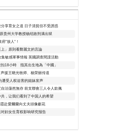
分享育女之道 日子清貧但不受誘惑
年 原贵州大学教授杨绍政刑满出狱
府“放人“！
至上」原則看鄭麗文的言論
收集敏感軍事情報 英國調查間諜活動
扣18小時 指其出生地為「中國」
) 声援王晓光牧师、杨荣丽传道
为遭受人权迫害的姐妹发声
度自治蕩然無存 前支聯會三人令人欽佩
中共，让我们看到了中国人的希望
劉霞赴愛爾蘭向丈夫頭像獻花
策对妇女生育权影响研究报告