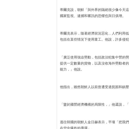
蒂爾克說，朝鮮「與外界的隔絕很少像今天這
國家監視、逮捕和審訊的恐懼也與日俱增。
蒂爾克表示，隨著經濟狀況惡化，人們利用低
包括在某些情況下使用童工。他說，許多侵犯
「廣泛使用強迫勞動，包括政治犯集中營的勞
提供一定數量的貨物，以及沒收海外勞動者的
能力，」他說。
他指出，雖然朝鮮人以前曾遭受過貧困和鎮壓
「鑒於國營經濟機構的局限性，」他還說，「
逃往韓國的朝鮮人金日赫表示，平壤「把我們
在空中爆炸的導彈」。