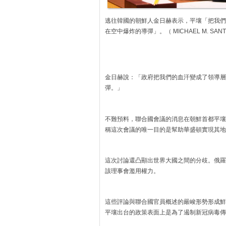
逃往韓國的朝鮮人金日赫表示，平壤「把我們
在空中爆炸的導彈」。（ MICHAEL M. SANTIA
金日赫說：「政府把我們的血汗變成了領導層
彈。」
不難預料，聯合國會議的消息在朝鮮首都平壤
稱這次會議的唯一目的是幫助華盛頓實現其地
這次討論還凸顯出世界大國之間的分歧。俄羅
該理事會濫用權力。
這些評論與聯合國官員概述的嚴峻形勢形成鮮
平壤出台的政策表面上是為了遏制新冠病毒傳