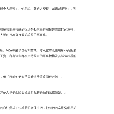
般令人痛苦」。他還說，朝鮮人變得「越來越絕望」，對
報酬甚至無報酬的強迫勞動來維持關鍵經濟部門的運轉，
人權的行為直接源於該國的軍事化。
動、強迫學齡兒童收割莊稼、要求家庭承擔勞動並向政府
工資。所有這些都在支持國家的軍事機構及其製造武器的
，但「目前他們似乎同時遭受著這兩種苦難」。
許多人似乎面臨著極度飢餓和藥品的嚴重短缺。」
的血汗變成了領導層的奢侈生活，把我們的辛勤勞動用於