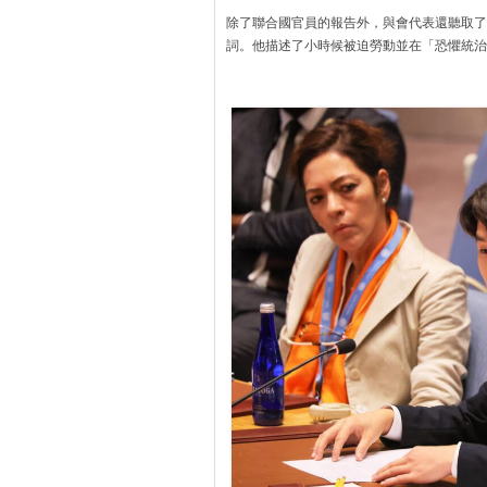
除了聯合國官員的報告外，與會代表還聽取了隨家
詞。他描述了小時候被迫勞動並在「恐懼統治