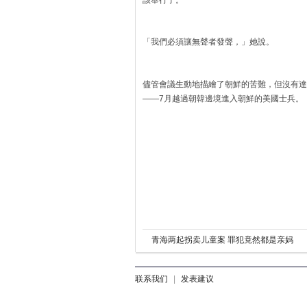
該舉行了。
「我們必須讓無聲者發聲，」她說。
儘管會議生動地描繪了朝鮮的苦難，但沒有達
——7月越過朝韓邊境進入朝鮮的美國士兵。
青海两起拐卖儿童案 罪犯竟然都是亲妈
联系我们
|
发表建议