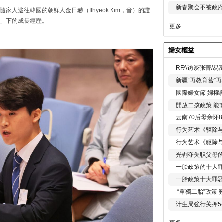
新春聚会不被政府
人逃往韓國的朝鮮人金日赫（Ilhyeok Kim，音）的證
」下的成長經歷。
更多
婦女權益
RFA访谈张菁/
新疆“再教育营”
國際婦女節 婦權
開放二孩政策 能
云南70后母亲怀
行为艺术《驱除
行为艺术《驱除
光剥夺失职父母
一胎政策的十大罪
一胎政策十大罪
“單獨二胎”政策
计生局強行关押5