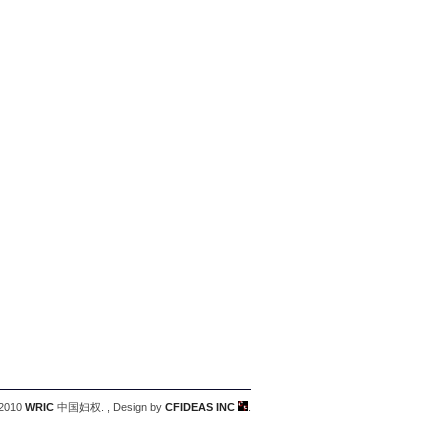
 2010
WRIC
中国妇权. , Design by
CFIDEAS INC
.