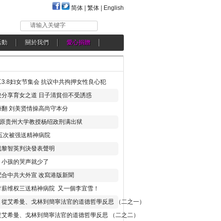
简体
|
繁体
|
English
请输入关键字
活動
關於我們
愛心捐贈
3.8妇女节集会 抗议中共拘押女性良心犯
分享育女之道 日子清貧但不受誘惑
翻 刘美贤情操高尚守本分
年 原贵州大学教授杨绍政刑满出狱
五次被强送精神病院
就黎智英判決發表聲明
，小孩的哭声就少了
合中共大外宣 改寫港版新聞
讨薪维权三送精神病院 又一個李宜雪！
：從艾希曼、戈林到簡寧法官的道德哲學反思 （二之一）
從艾希曼、戈林到簡寧法官的道德哲學反思 （二之二）