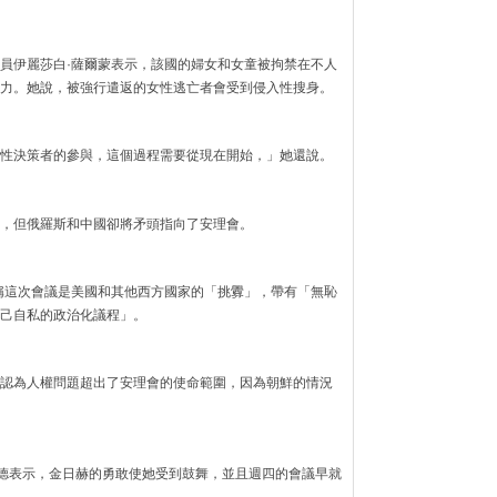
員伊麗莎白·薩爾蒙表示，該國的婦女和女童被拘禁在不人
力。她說，被強行遣返的女性逃亡者會受到侵入性搜身。
性決策者的參與，這個過程需要從現在開始，」她還說。
，但俄羅斯和中國卻將矛頭指向了安理會。
稱這次會議是美國和其他西方國家的「挑釁」，帶有「無恥
己自私的政治化議程」。
認為人權問題超出了安理會的使命範圍，因為朝鮮的情況
爾德表示，金日赫的勇敢使她受到鼓舞，並且週四的會議早就