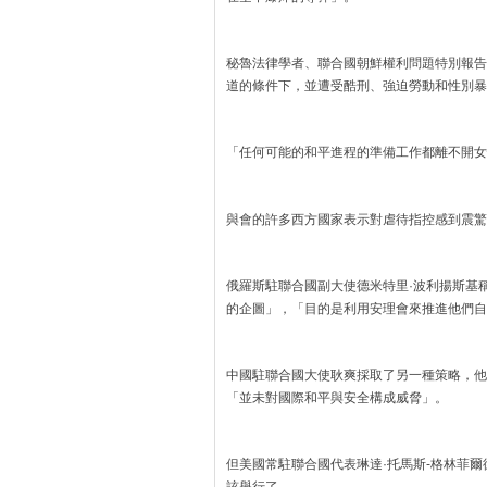
秘魯法律學者、聯合國朝鮮權利問題特別報告
道的條件下，並遭受酷刑、強迫勞動和性別暴
「任何可能的和平進程的準備工作都離不開女
與會的許多西方國家表示對虐待指控感到震驚
俄羅斯駐聯合國副大使德米特里·波利揚斯基
的企圖」，「目的是利用安理會來推進他們自
中國駐聯合國大使耿爽採取了另一種策略，他
「並未對國際和平與安全構成威脅」。
但美國常駐聯合國代表琳達·托馬斯-格林菲