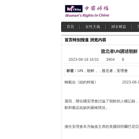
首頁
女性主義
婦女權益
首页
特别报道
浏览内容
脫北者UN講述朝鮮
2023-08-18 16:01
3904
0
标签：
UN
，
朝鲜，
，
脫北者，安理會
轉載自《紐約時報》 2023-08-1
週四，聯合國安理會討論了朝鮮的人權記錄，
動和藥品短缺的嚴峻情況。
擔任安理會本月輪值主席的美國與阿爾巴尼亞