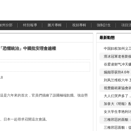
加州分部
特別報導
圖片專輯
視頻專輯
強制計生
項目
最新動態
「恐懼統治」中國批安理會越權
中国妇权加州义工
滑冰冠軍老爸劉俊
谷爱凌财气冲天赚
煽颠罪获刑4.6
8
刘凤兰维权六年 
視覺藝術家協會
這是六年來的首次，官員們描繪了該國極端飢餓、強迫勞
大人们哭声多了
加拿大《明報》配
女大学生李艳利
、日本一起尋求召開這次會議。
三種邪惡的面貌
三種邪惡面貌：