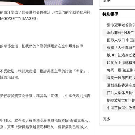
更多
的血汗變成了領導層的奢侈生活，把我們的辛勤勞動用於
特別報導
GO/GETTY IMAGES）
滑冰冠軍老爸劉俊
煽颠罪获刑4.6
国际人权日 中国政
的奢侈生活，把我們的辛勤勞動用於在空中爆炸的導
根據「人性尊嚴
以BBC記者身份
印度女上海轉機被
每周一展(第五期
不受歡迎，朝鮮政府週二批評美國主導的討論「卑鄙」，
緣政治目標。
每周一展第四期 
夏博義指香港高
江油人集体反抗
斯代表譴責這次會議，稱其為「宣傳」，中國代表則指責
劉曉波離世8年 
中国三孩催生政
更多
明對比。聯合國人權事務高級專員福爾克爾·蒂爾克表示，
播，實際上變得越來越廣泛和壓制，儘管病例已經減少。