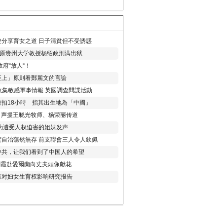
分享育女之道 日子清貧但不受誘惑
年 原贵州大学教授杨绍政刑满出狱
府“放人“！
至上」原則看鄭麗文的言論
收集敏感軍事情報 英國調查間諜活動
扣18小時 指其出生地為「中國」
) 声援王晓光牧师、杨荣丽传道
为遭受人权迫害的姐妹发声
度自治蕩然無存 前支聯會三人令人欽佩
中共，让我们看到了中国人的希望
劉霞赴愛爾蘭向丈夫頭像獻花
策对妇女生育权影响研究报告