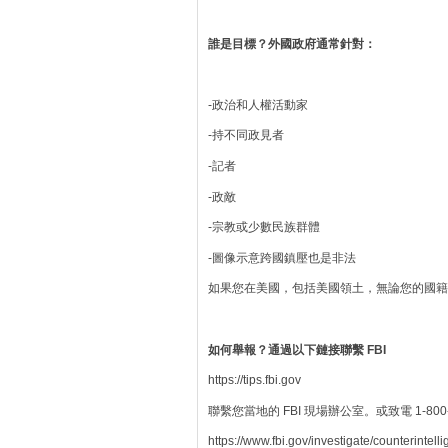
誰是目標？外國政府通常針對：
-政治和人權活動家
-持不同政見者
-記者
-政敵
-宗教或少數民族群體
-圖像示意跨國鎮壓也是非法
如果您在美國，包括美國領土，無論您的國籍
如何舉報？通過以下鏈接聯繫 FBI
https://tips.fbi.gov
聯繫您當地的 FBI 現場辦公室。或致電 1-800-CALL
https://www.fbi.gov/investigate/counterintell