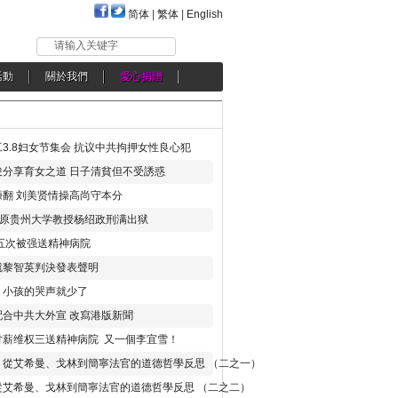
简体
|
繁体
|
English
请输入关键字
活動
關於我們
愛心捐贈
3.8妇女节集会 抗议中共拘押女性良心犯
分享育女之道 日子清貧但不受誘惑
翻 刘美贤情操高尚守本分
年 原贵州大学教授杨绍政刑满出狱
五次被强送精神病院
就黎智英判決發表聲明
，小孩的哭声就少了
合中共大外宣 改寫港版新聞
讨薪维权三送精神病院 又一個李宜雪！
：從艾希曼、戈林到簡寧法官的道德哲學反思 （二之一）
從艾希曼、戈林到簡寧法官的道德哲學反思 （二之二）