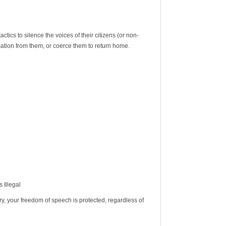
tics to silence the voices of their citizens (or non-
rmation from them, or coerce them to return home.
 Illegal
tory, your freedom of speech is protected, regardless of