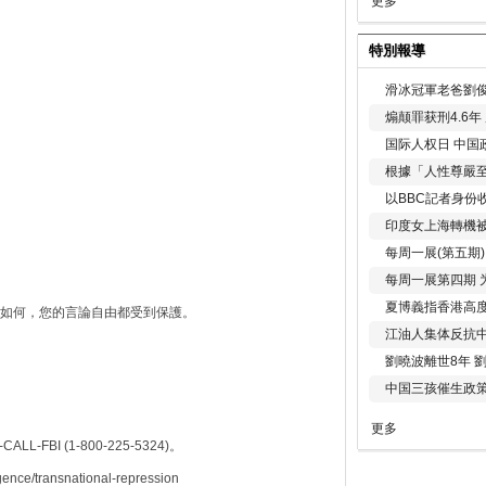
更多
特別報導
滑冰冠軍老爸劉俊
煽颠罪获刑4.6
国际人权日 中国政
根據「人性尊嚴
以BBC記者身份
印度女上海轉機被
每周一展(第五期
每周一展第四期 
夏博義指香港高
如何，您的言論自由都受到保護。
江油人集体反抗
劉曉波離世8年 
中国三孩催生政
更多
-FBI (1-800-225-5324)。
igence/transnational-repression