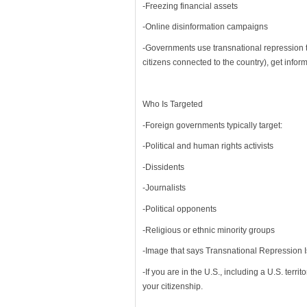
-Freezing financial assets
-Online disinformation campaigns
-Governments use transnational repression tac
citizens connected to the country), get info
Who Is Targeted
-Foreign governments typically target:
-Political and human rights activists
-Dissidents
-Journalists
-Political opponents
-Religious or ethnic minority groups
-Image that says Transnational Repression Is
-If you are in the U.S., including a U.S. terri
your citizenship.