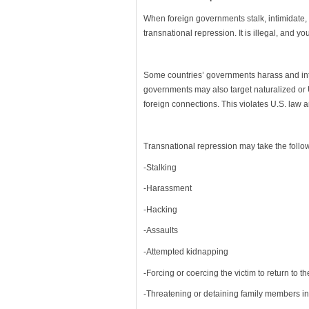
When foreign governments stalk, intimidate, o
transnational repression. It is illegal, and you
Some countries’ governments harass and intim
governments may also target naturalized or 
foreign connections. This violates U.S. law 
Transnational repression may take the follo
-Stalking
-Harassment
-Hacking
-Assaults
-Attempted kidnapping
-Forcing or coercing the victim to return to 
-Threatening or detaining family members i