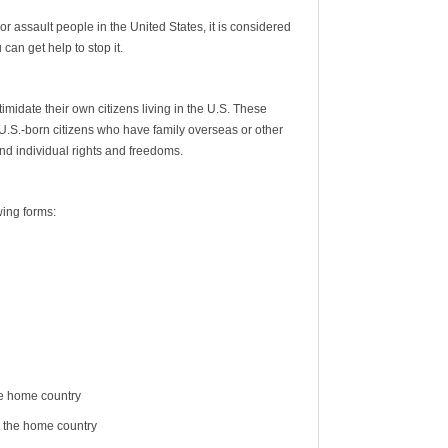
r assault people in the United States, it is considered
 can get help to stop it.
idate their own citizens living in the U.S. These
U.S.-born citizens who have family overseas or other
and individual rights and freedoms.
wing forms:
the home country
n the home country