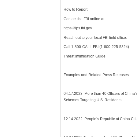
How to Report
Contact the FBI online at :
https://tips.fbi.gov
Reach out to your local FBI field office.
Call 1-800-CALL-FBI (1-800-225-5324).
Threat Intimidation Guide
Examples and Related Press Releases
04.17.2023 More than 40 Officers of China’
Schemes Targeting U.S. Residents
12.14.2022 People’s Republic of China Citiz