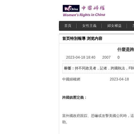
首頁
女性主義
婦女權益
首页
特別報導
浏览内容
什麼是跨
2023-04-18 18:40
2007
0
标签：
持不同政見者，記者
，
跨國執法，FBI
中國婦權網 2023-04-18
跨國鎮壓定義：
當外國政府跟踪、恐嚇或攻擊美國公民時，這
助。