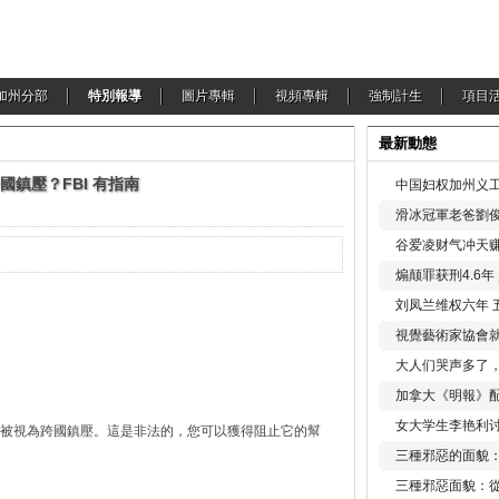
加州分部
特別報導
圖片專輯
視頻專輯
強制計生
項目
最新動態
國鎮壓？FBI 有指南
中国妇权加州义工
滑冰冠軍老爸劉俊
谷爱凌财气冲天赚
煽颠罪获刑4.6
刘凤兰维权六年 
視覺藝術家協會
大人们哭声多了
加拿大《明報》配
女大学生李艳利
被視為跨國鎮壓。這是非法的，您可以獲得阻止它的幫
三種邪惡的面貌
三種邪惡面貌：