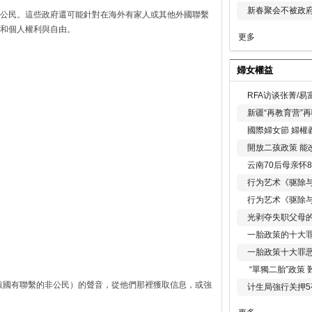
新春聚会不被政府
公民。這些政府還可能針對在海外有家人或其他外國聯繫
和個人權利與自由。
更多
婦女權益
RFA访谈张菁/
新疆“再教育营”
國際婦女節 婦權
開放二孩政策 能
云南70后母亲怀
行为艺术《驱除
行为艺术《驱除
光剥夺失职父母
一胎政策的十大罪
一胎政策十大罪
“單獨二胎”政策
該國有聯繫的非公民）的聲音，從他們那裡獲取信息，或強
计生局強行关押5