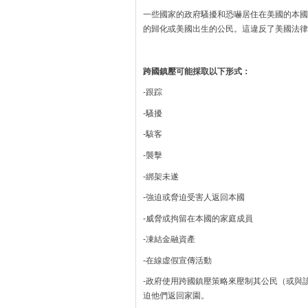
一些國家的政府騷擾和恐嚇居住在美國的本國
的歸化或美國出生的公民。這違反了美國法律
跨國鎮壓可能採取以下形式：
-跟踪
-騷擾
-駭客
-襲擊
-綁架未遂
-強迫或脅迫受害人返回本國
-威脅或拘留在本國的家庭成員
-凍結金融資產
-在線虛假宣傳活動
-政府使用跨國鎮壓策略來壓制其公民（或與
迫他們返回家園。