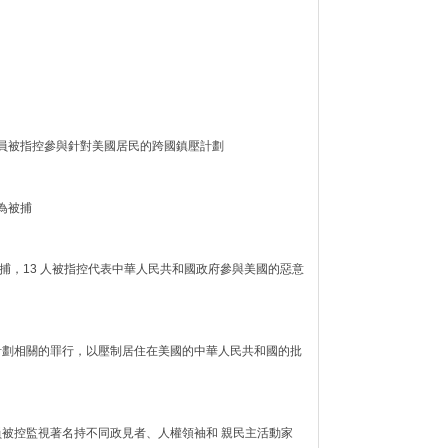
及官員被指控參與針對美國居民的跨國鎮壓計劃
行為被捕
人被捕，13 人被指控代表中華人民共和國政府參與美國的惡意
鎮壓計劃相關的罪行，以壓制居住在美國的中華人民共和國的批
官員被控監視著名持不同政見者、人權領袖和 親民主活動家