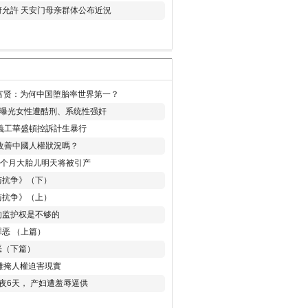
允許 天安门母亲群体公布近況
易富贤：为何中国堕胎率世界第一？
再曝光女性遭酷刑、系统性强奸
義工華盛頓控訴計生暴行
改善中國人權狀況嗎？
8个月大胎儿明天将被引产
与抗争》（下）
与抗争》（上）
的监护权是不够的
恶 （上篇）
恶（下篇）
 難掩人權迫害現實
夜6天， 产妇遭羞辱逼供