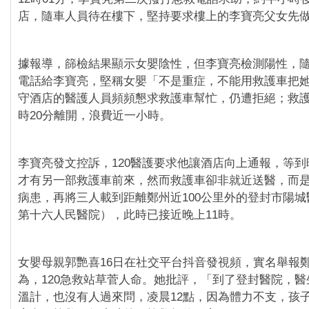
店，隨車人員待在樓下，堅持要求樓上的李寶亮父女先
據報導，篩檢結果顯示女嬰陰性，但李寶亮檢測陽性，
電話給李寶亮，堅稱女嬰「不是重症，不能用救護車把
守酒店的醫護人員頻頻懇求救護車幫忙，仍遭拒絕；救護
時20分離開，浪費近一小時。
李寶亮發文控訴，120醫護要求他讓酒店向上通報，等到晚
才有另一部救護車前來，然而救護車卻非就近送醫，而
病患，再將三人載到距離鄭州近100公里外的登封市陽
第十六人民醫院），此時已接近晚上11時。
女嬰母親郭艷喜16日在社交平台抖音發視頻，實名舉報
為，120急救站草菅人命。她批評，「到了登封醫院，
溫計，也沒有人過來問，凌晨12點，因為體力不支，孩