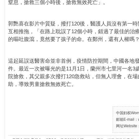
窒息，搶救三個小時後，搶救無效死亡」。
郭艷喜在影片中質疑，撥打120後，醫護人員沒有第一
互相推拖，「在路上耽誤了12個小時，錯過了最佳的治
的嘔吐腹瀉，竟然要了孩子的命。在鄭州，還有人權嗎
這起延誤送醫害命並非首例，疫情防控期間，中國各地
件。最近一次被曝光的是11月1日，蘭州市七里河一名3
院搶救，其父親多次撥打120急救站，但無人理會，在
助，導致男童搶救無效死亡。
中国妇权Women’
邮箱E-mail：w
网址Website：