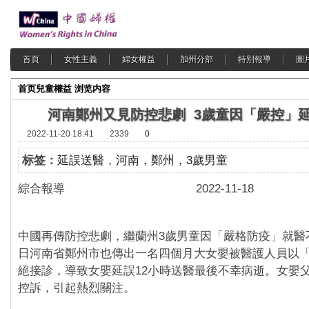
首頁
女性主義
婦女權益
加州分部
特別報導
圖
首页
兒童權益
浏览内容
河南鄭州又見防控悲劇 3歲童因「嚴控」
2022-11-20 18:41
2339
0
标签：
延誤送醫
，
河南，鄭州，3歲男童
綜合報導 2022-11-18
中國再傳防控悲劇，繼蘭州3歲男童因「嚴格防疫」就醫
日河南省鄭州市也傳出一名四個月大女嬰被醫護人員以
絕接診，導致女嬰延誤12小時送醫最後不幸病逝。女嬰
控訴，引起熱烈關注。