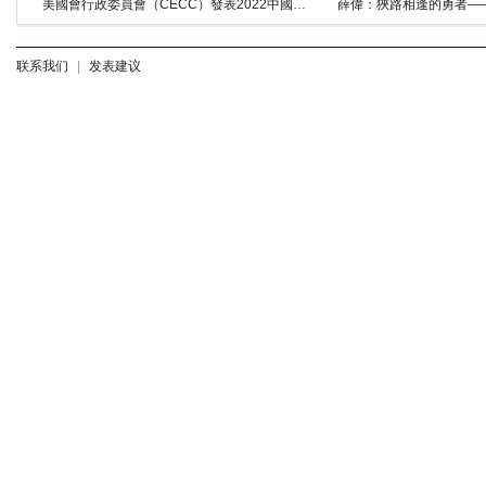
美國會行政委員會（CECC）發表2022中國人權與法治報告
薛偉：狹路相逢的勇者—
联系我们
|
发表建议