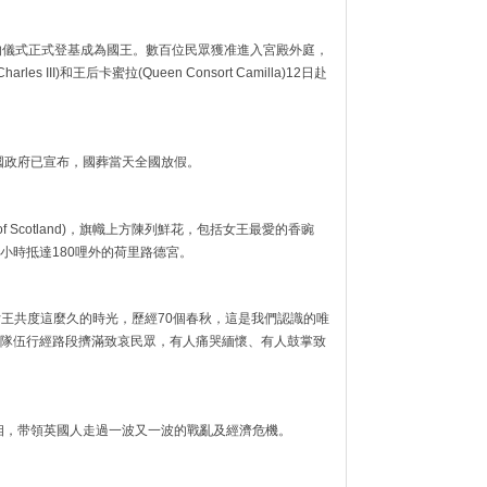
的儀式正式登基成為國王。數百位民眾獲准進入宮殿外庭，
 III)和王后卡蜜拉(Queen Consort Camilla)12日赴
英國政府已宣布，國葬當天全國放假。
d of Scotland)，旗幟上方陳列鮮花，包括女王最愛的香豌
小時抵達180哩外的荷里路德宮。
「我們跟女王共度這麼久的時光，歷經70個春秋，這是我們認識的唯
隊伍行經路段擠滿致哀民眾，有人痛哭緬懷、有人鼓掌致
首相，带領英國人走過一波又一波的戰亂及經濟危機。