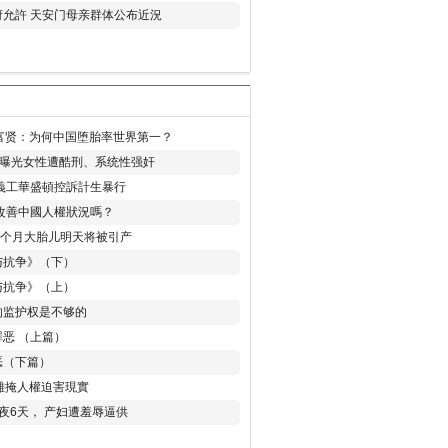
允許 天安门母亲群体公布近況
易富贤：为何中国堕胎率世界第一？
再曝光女性遭酷刑、系统性强奸
義工華盛頓控訴計生暴行
改善中國人權狀況嗎？
8个月大胎儿明天将被引产
与抗争》（下）
与抗争》（上）
的监护权是不够的
恶 （上篇）
恶（下篇）
 難掩人權迫害現實
夜6天， 产妇遭羞辱逼供