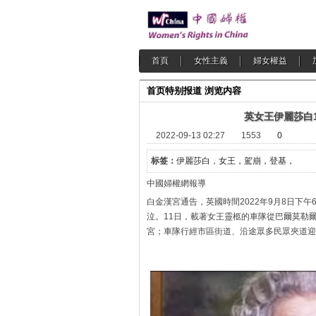
首頁
女性主義
婦女權益
首页
特别报道
浏览内容
英女王伊麗莎白
2022-09-13 02:27
1553
0
标签：
伊麗莎白
，
女王，駕崩，登基，
中國婦權網報導 2022-0
白金漢宮通告，英國時間2022年9月8日下午
泣。11日，載著女王靈柩的車隊從巴爾莫勒爾堡駛向達
宮；車隊行經市區街道、沿途眾多民眾夾道迎