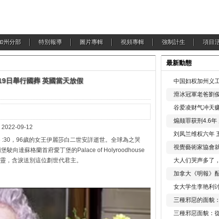
加州分部
特別報導
圖片專輯
視頻專輯
強制計生
項目
最新動態
19日舉行國葬 英國當天放假
中国妇权加州义工
滑冰冠軍老爸劉俊
谷爱凌财气冲天赚
煽颠罪获刑4.6
9-12
刘凤兰维权六年 
6 :30，96歲的女王伊麗莎白二世安詳逝世。全球為之哭
視覺藝術家協會
蘇格蘭首府愛丁堡的Palace of Holyroodhouse
靈，含淚送別這位劃世代君主。
大人们哭声多了
加拿大《明報》配
女大学生李艳利
三種邪惡的面貌
三種邪惡面貌：