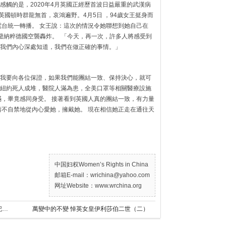
感觸的是，2020年4月英國正經歷首波日益嚴重的武漢病
英國頓時群龍無首，哀鴻遍野。4月5日 ，94歲女王挺身而
電台統一轉播。 女王說：這次的情況令她聯想到她自己在
逃避納粹德國空襲轟炸。 「今天，再一次，許多人將感受到
我們內心深處知道，我們在做正確的事情。」
我要向各位保證，如果我們能團結一致、保持決心，就可
紐約死人成堆，醫院人滿為患，全美口罩等相關醫療設施
滿，畢竟感同身受。 接著看到英國人真的團結一致，有力量
情不自禁地從內心愛她，擁戴她。 現在相信她正走在通往天
中国妇权Women’s Rights in China
邮箱E-mail：wrichina@yahoo.com
网址Website：www.wrchina.org
紐約將舉辦「鐵鍊女」事件論壇 ­­表彰勇敢記者趙蘭健
萬變中的不變 悼英女皇伊利莎伯二世（二）