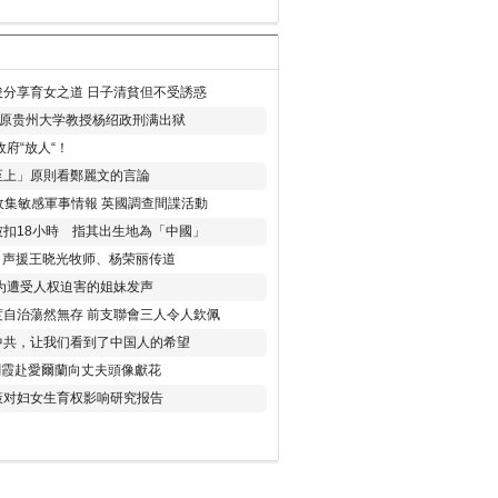
分享育女之道 日子清貧但不受誘惑
年 原贵州大学教授杨绍政刑满出狱
府“放人“！
至上」原則看鄭麗文的言論
收集敏感軍事情報 英國調查間諜活動
扣18小時 指其出生地為「中國」
) 声援王晓光牧师、杨荣丽传道
为遭受人权迫害的姐妹发声
度自治蕩然無存 前支聯會三人令人欽佩
中共，让我们看到了中国人的希望
劉霞赴愛爾蘭向丈夫頭像獻花
策对妇女生育权影响研究报告