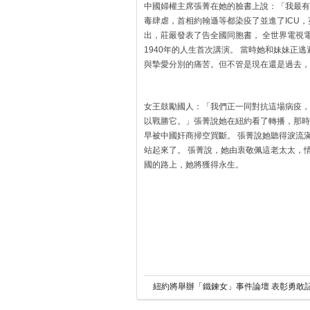
中國婦權主席張菁在她的臉書上說：「我最有
毒肆虐，首相約翰遜等都染疫了並進了ICU，
出，莊嚴發表了告全國同胞書， 全世界電視
1940年的人生首次講演。 當時她和妹妹正
與摯愛分別的痛苦。但不管是現在還是過去，
女王鼓勵國人：「我們正一同對抗這場病疫，
以戰勝它。」張菁說她在紐約看了轉播，那時
早被中國奸商掃空買斷。 張菁說她聽得淚流
站起來了。 張菁說，她由衷敬佩這老太太，
國的路上，她將獲得永生。