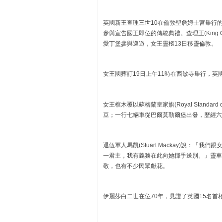
英國新王查理三世10在倫敦聖詹姆士宮舉行
參與宣告國王即位的傳統典禮。查理王(King Charles
愛丁堡參與巡遊，女王靈柩13日移靈倫敦。
女王國葬訂19日上午11時在西敏寺舉行，
女王棺木覆以蘇格蘭皇家旗(Royal Standar
豆；一行七輛車從巴爾莫勒爾堡出發，歷經六
退伍軍人馬凱(Stuart Mackay)說：
一君主，我有義務在此向她揮手送別。」靈車
敬，也有不少民眾獻花。
伊麗莎白二世在位70年，見證了英國15名