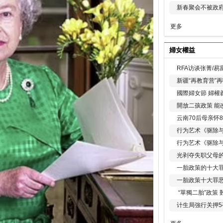
新春聚会不被政府
更多
婦女權益
RFA访谈张菁/
新疆“再教育营”
國際婦女節 婦權
開放二孩政策 能
云南70后母亲怀
行为艺术《驱除
行为艺术《驱除
光剥夺失职父母
一胎政策的十大罪
一胎政策十大罪
“單獨二胎”政策
计生局強行关押5