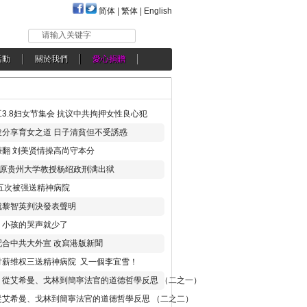
简体
|
繁体
|
English
请输入关键字
活動
關於我們
愛心捐贈
3.8妇女节集会 抗议中共拘押女性良心犯
分享育女之道 日子清貧但不受誘惑
翻 刘美贤情操高尚守本分
年 原贵州大学教授杨绍政刑满出狱
五次被强送精神病院
就黎智英判決發表聲明
，小孩的哭声就少了
合中共大外宣 改寫港版新聞
讨薪维权三送精神病院 又一個李宜雪！
：從艾希曼、戈林到簡寧法官的道德哲學反思 （二之一）
從艾希曼、戈林到簡寧法官的道德哲學反思 （二之二）