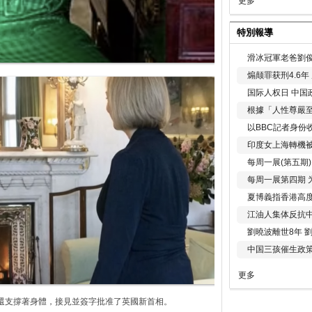
更多
特別報導
滑冰冠軍老爸劉俊
煽颠罪获刑4.6
国际人权日 中国政
根據「人性尊嚴
以BBC記者身份
印度女上海轉機被
每周一展(第五期
每周一展第四期 
夏博義指香港高
江油人集体反抗
劉曉波離世8年 
中国三孩催生政
更多
還支撐著身體，接見並簽字批准了英國新首相。