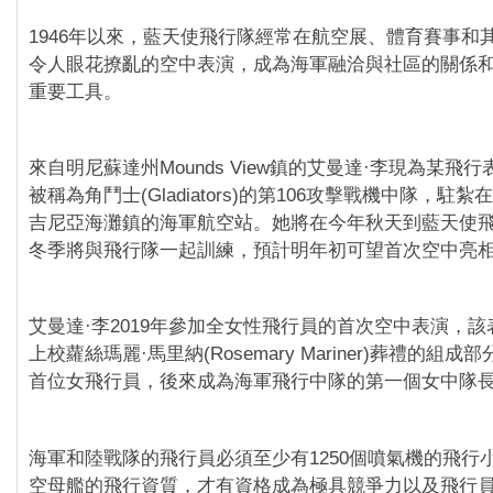
1946年以來，藍天使飛行隊經常在航空展、體育賽事和
令人眼花撩亂的空中表演，成為海軍融洽與社區的關係
重要工具。
來自明尼蘇達州Mounds View鎮的艾曼達·李現為某飛
被稱為角鬥士(Gladiators)的第106攻擊戰機中隊，駐
吉尼亞海灘鎮的海軍航空站。她將在今年秋天到藍天使
冬季將與飛行隊一起訓練，預計明年初可望首次空中亮
艾曼達·李2019年參加全女性飛行員的首次空中表演，
上校蘿絲瑪麗·馬里納(Rosemary Mariner)葬禮的組
首位女飛行員，後來成為海軍飛行中隊的第一個女中隊
海軍和陸戰隊的飛行員必須至少有1250個噴氣機的飛行
空母艦的飛行資質，才有資格成為極具競爭力以及飛行