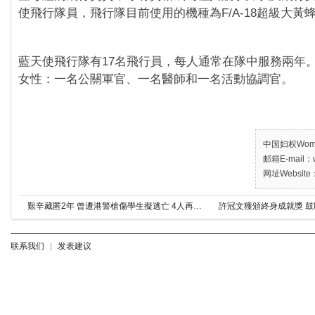
使飛行隊員，飛行隊目前使用的機種為F/A-18超級大黃
藍天使飛行隊有17名飛行員，每人通常在隊中服務兩年
女性：一名公關軍官、一名醫師和一名活動協調官。
中国妇权Women’
邮箱E-mail：w
网址Website：
艱辛藏匿2年 曾遭港警槍傷學生擬逃亡 4人再被捕
許冠文獲頒終身成就獎 
联系我们
|
发表建议