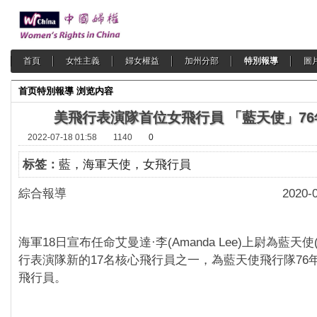
首頁
女性主義
婦女權益
加州分部
特別報導
圖
首页
特別報導
浏览内容
美飛行表演隊首位女飛行員 「藍天使」7
2022-07-18 01:58
1140
0
标签：
藍，海軍天使，女飛行員
綜合報導 2020-07-
海軍18日宣布任命艾曼達·李(Amanda Lee)上尉為藍天使(Blu
行表演隊新的17名核心飛行員之一，為藍天使飛行隊76
飛行員。