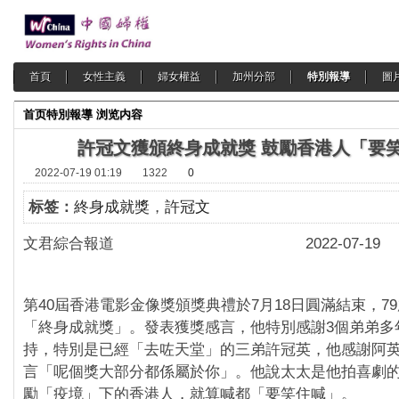
首頁
女性主義
婦女權益
加州分部
特別報導
圖
首页
特別報導
浏览内容
許冠文獲頒終身成就獎 鼓勵香港人「要
2022-07-19 01:19
1322
0
标签：
終身成就獎
，
許冠文
文君綜合報道 2022-07-19
第40屆香港電影金像獎頒獎典禮於7月18日圓滿結束，7
「終身成就獎」。發表獲獎感言，他特別感謝3個弟弟多
持，特別是已經「去咗天堂」的三弟許冠英，他感謝阿
言「呢個獎大部分都係屬於你」。他說太太是他拍喜劇
勵「疫境」下的香港人，就算喊都「要笑住喊」。