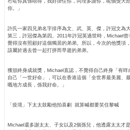
冇咗你真係唔得，我好掛住你，同埋多謝你，呢個獎大
你。」
許氏一家四兄弟名字排序為文、武、英、傑，許冠文為
第三，許冠傑為第四。2011年許冠英過世時，Michael
覺得沒有照顧好這個獨居的弟弟。所以，今次的他獎項
該屬於過去曾一起打拼而早逝的弟弟。
獲頒終身成就獎，Michael直認，不覺得自己終身「有
自己「一世好命」，可以在香港這個「全世界最美麗、
嘅地方成長，係我好命。」
「疫境」下太太鼓勵他拍喜劇
就算喊都要笑住黎喊
Michael還多謝太太、子女以及2個孫兒，他透露太太