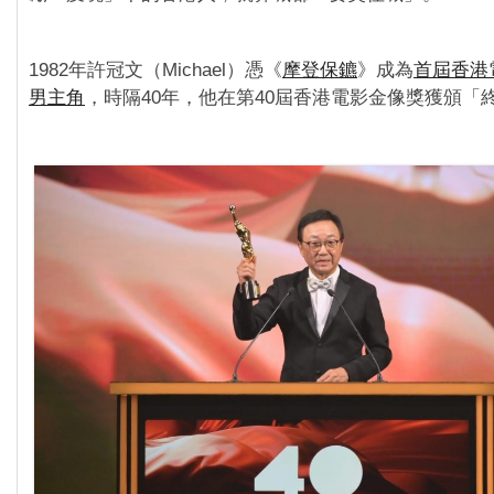
1982年許冠文（Michael）憑《
摩登保鑣
》成為
首屆香港
男主角
，時隔40年，他在第40屆香港電影金像獎獲頒「