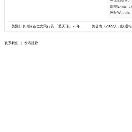
中国妇权Women’
邮箱E-mail：w
网址Website：
美飛行表演隊首位女飛行員 「藍天使」76年頭一回
美發表《2022人口販運
联系我们
|
发表建议