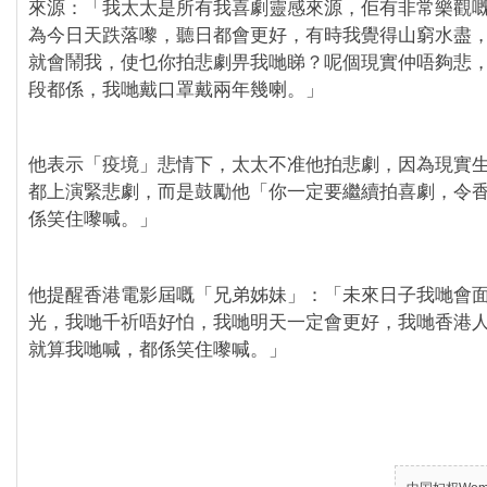
來源：「我太太是所有我喜劇靈感來源，佢有非常樂觀
為今日天跌落嚟，聽日都會更好，有時我覺得山窮水盡
就會鬧我，使乜你拍悲劇畀我哋睇？呢個現實仲唔夠悲
段都係，我哋戴口罩戴兩年幾喇。」
他表示「疫境」悲情下，太太不准他拍悲劇，因為現實
都上演緊悲劇，而是鼓勵他「你一定要繼續拍喜劇，令
係笑住嚟喊。」
他提醒香港電影屆嘅「兄弟姊妹」：「未來日子我哋會
光，我哋千祈唔好怕，我哋明天一定會更好，我哋香港
就算我哋喊，都係笑住嚟喊。」