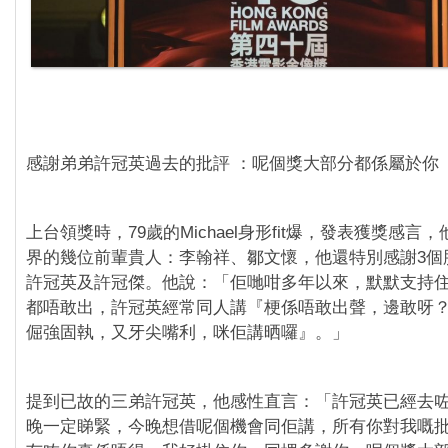
感謝弟弟許冠英過去的批評 ：呢個獎大部分都係屬於你
上台領獎時，79歲的Michael身形fit爆，發表獲獎感言
界的幾位前輩貴人：李翰祥、鄒文懷，他還特別感謝3個
許冠英及許冠傑。他說：「佢哋咁多年以來，默默支持
都唔敢出，許冠英經常同人講『梗係唔敢出聲，邊敢呀
倔強固執，又牙尖嘴利，咪佢講晒囉』。」
提到已故的三弟許冠英，他感性直言：「許冠英已經去
晚一定睇緊，今晚想借呢個機會同佢講，所有你對我嘅